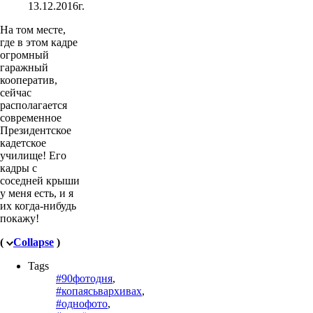
13.12.2016г.
На том месте,
где в этом кадре
огромный
гаражный
кооператив,
сейчас
располагается
современное
Президентское
кадетское
училище! Его
кадры с
соседней крыши
у меня есть, и я
их когда-нибудь
покажу!
(
Collapse
)
Tags
#90фотодня
,
#копаясьвархивах
,
#однофото
,