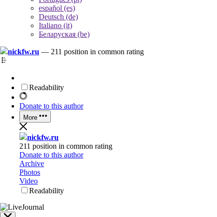
español (es)
Deutsch (de)
Italiano (it)
Беларуская (be)
nickfw.ru
—
211 position in common rating
Readability
Donate to this author
More
nickfw.ru
211 position in common rating
Donate to this author
Archive
Photos
Video
Readability