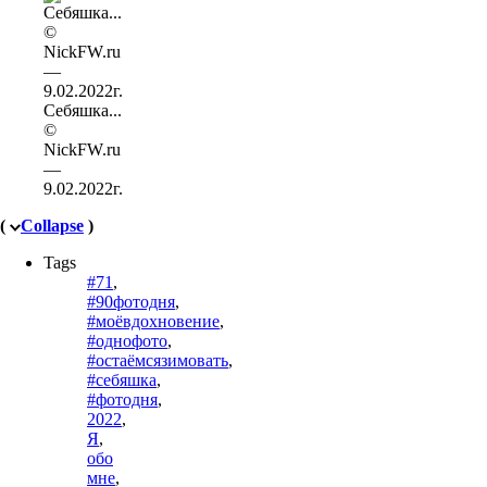
Себяшка...
©
NickFW.ru
—
9.02.2022г.
(
Collapse
)
Tags
#71
,
#90фотодня
,
#моёвдохновение
,
#однофото
,
#остаёмсязимовать
,
#себяшка
,
#фотодня
,
2022
,
Я
,
обо
мне
,