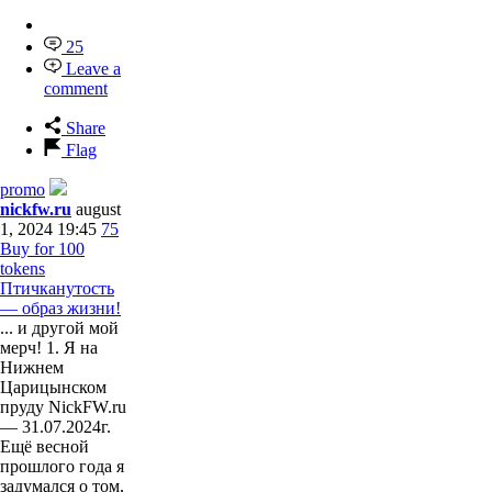
25
Leave a
comment
Share
Flag
promo
nickfw.ru
august
1, 2024 19:45
75
Buy for 100
tokens
Птичканутость
— образ жизни!
... и другой мой
мерч! 1. Я на
Нижнем
Царицынском
пруду NickFW.ru
— 31.07.2024г.
Ещё весной
прошлого года я
задумался о том,