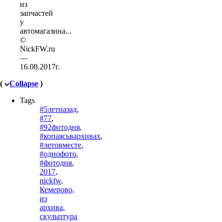
из
запчастей
у
автомагазина...
©
NickFW.ru
—
16.08.2017г.
(
Collapse
)
Tags
#5летназад
,
#77
,
#92фотодня
,
#копаясьвархивах
,
#летовместе
,
#однофото
,
#фотодня
,
2017
,
nickfw
,
Кемерово
,
из
архива
,
скульптура