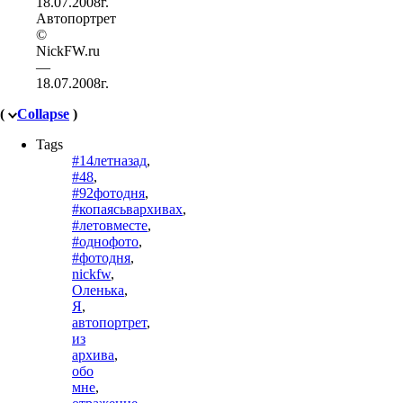
Автопортрет
©
NickFW.ru
—
18.07.2008г.
(
Collapse
)
Tags
#14летназад
,
#48
,
#92фотодня
,
#копаясьвархивах
,
#летовместе
,
#однофото
,
#фотодня
,
nickfw
,
Оленька
,
Я
,
автопортрет
,
из
архива
,
обо
мне
,