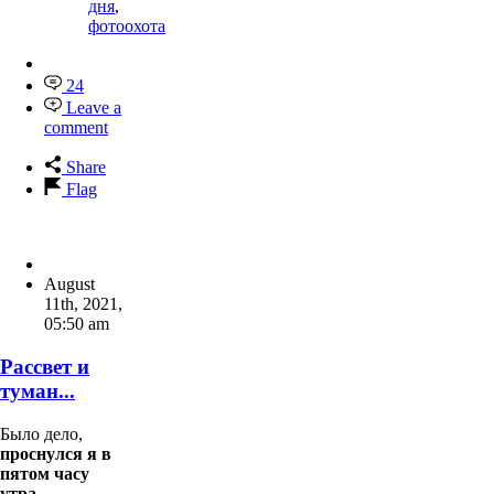
дня
,
фотоохота
24
Leave a
comment
Share
Flag
August
11th, 2021
,
05:50 am
Рассвет и
туман...
Было дело,
проснулся я в
пятом часу
утра...