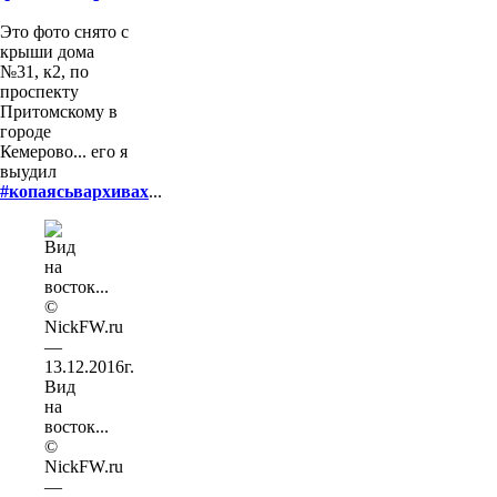
Это фото снято с
крыши дома
№31, к2, по
проспекту
Притомскому в
городе
Кемерово... его я
выудил
#копаясьвархивах
...
Вид
на
восток...
©
NickFW.ru
—