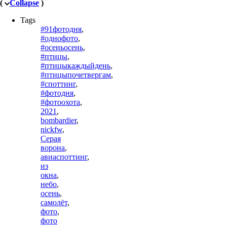
(
Collapse
)
Tags
#91фотодня
,
#однофото
,
#осеньосень
,
#птицы
,
#птицыкаждыйдень
,
#птицыпочетвергам
,
#споттинг
,
#фотодня
,
#фотоохота
,
2021
,
bombardier
,
nickfw
,
Серая
ворона
,
авиаспоттинг
,
из
окна
,
небо
,
осень
,
самолёт
,
фото
,
фото