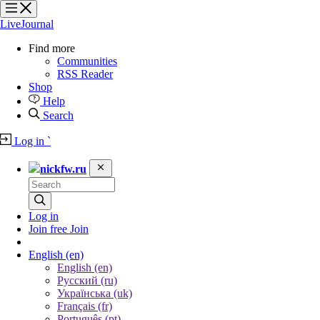
?
?
?
?
LiveJournal
Find more
Communities
RSS Reader
Shop
Help
Search
Log in
`
nickfw.ru
Log in
Join free
Join
English
(en)
English (en)
Русский (ru)
Українська (uk)
Français (fr)
Português (pt)