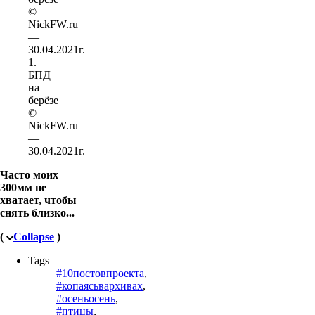
1.
БПД
на
берёзе
©
NickFW.ru
—
30.04.2021г.
Часто моих
300мм не
хватает, чтобы
снять близко...
(
Collapse
)
Tags
#10постовпроекта
,
#копаясьвархивах
,
#осеньосень
,
#птицы
,