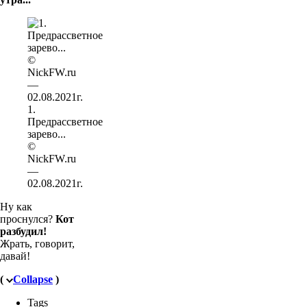
1.
Предрассветное
зарево...
©
NickFW.ru
—
02.08.2021г.
Ну как
проснулся?
Кот
разбудил!
Жрать, говорит,
давай!
(
Collapse
)
Tags