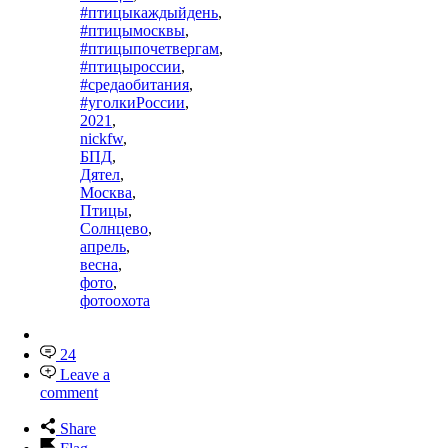
#птицыкаждыйдень
,
#птицымосквы
,
#птицыпочетвергам
,
#птицыроссии
,
#средаобитания
,
#уголкиРоссии
,
2021
,
nickfw
,
БПД
,
Дятел
,
Москва
,
Птицы
,
Солнцево
,
апрель
,
весна
,
фото
,
фотоохота
24
Leave a
comment
Share