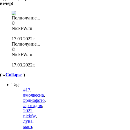
вечер!
Полнолуние...
©
NickFW.ru
—
17.03.2022г.
(
Collapse
)
Tags
#17
,
#моявесна
,
#однофото
,
#фотодня
,
2022
,
nickfw
,
луна
,
март
,