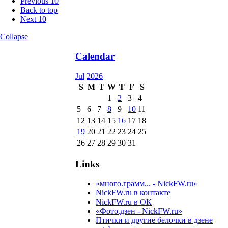
Previous 10
Back to top
Next 10
Collapse
Calendar
Jul
2026
S
M
T
W
T
F
S
1
2
3
4
5
6
7
8
9
10
11
12
13
14
15
16
17
18
19
20
21
22
23
24
25
26
27
28
29
30
31
Links
«много.грамм... - NickFW.ru»
NickFW.ru в контакте
NickFW.ru в ОК
«Фото.дзен - NickFW.ru»
Птички и другие белочки в дзене