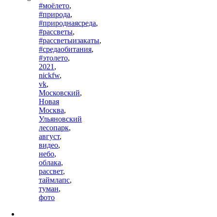
#моёлето
,
#природа
,
#природнаясреда
,
#рассветы
,
#рассветыизакаты
,
#средаобитания
,
#этолето
,
2021
,
nickfw
,
vk
,
Московский
,
Новая
Москва
,
Ульяновский
лесопарк
,
август
,
видео
,
небо
,
облака
,
рассвет
,
таймлапс
,
туман
,
фото