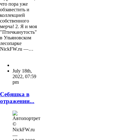
что пора уже
обзавестить и
коллекцией
собственного
мерча! 2. Я и моя
"Птичканутость"
в Ульяновском
лесопарке
NickFW.ru —…
July 18th,
2022
,
07:59
pm
Себяшка в
отражении...