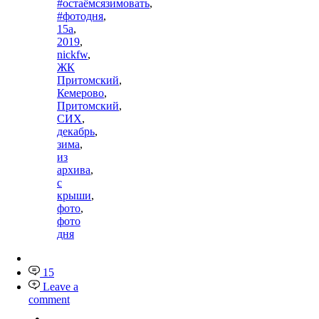
#остаёмсязимовать
,
#фотодня
,
15а
,
2019
,
nickfw
,
ЖК
Притомский
,
Кемерово
,
Притомский
,
СИХ
,
декабрь
,
зима
,
из
архива
,
с
крыши
,
фото
,
фото
дня
15
Leave a
comment