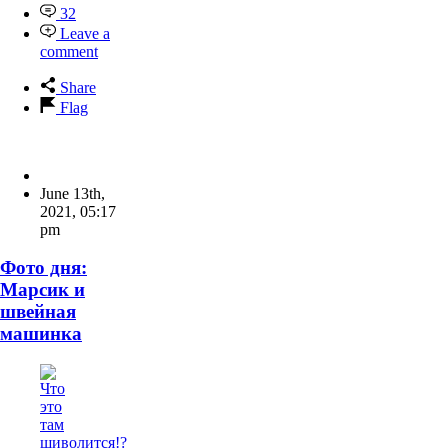
32
Leave a
comment
Share
Flag
June 13th,
2021
,
05:17
pm
Фото дня:
Марсик и
швейная
машинка