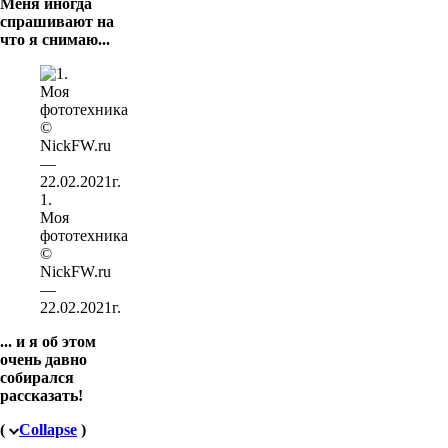
Меня иногда
спрашивают на
что я снимаю...
1.
Моя
фототехника
©
NickFW.ru
—
22.02.2021г.
... и я об этом
очень давно
собирался
рассказать!
(
Collapse
)