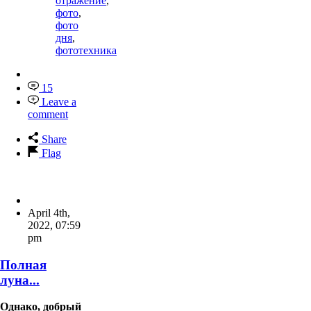
отражение
,
фото
,
фото
дня
,
фототехника
15
Leave a
comment
Share
Flag
April 4th,
2022
,
07:59
pm
Полная
луна...
Однако, добрый