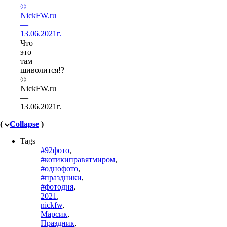
Что
это
там
шиволится!?
©
NickFW.ru
—
13.06.2021г.
(
Collapse
)
Tags
#92фото
,
#котикиправятмиром
,
#однофото
,
#праздники
,
#фотодня
,
2021
,
nickfw
,
Марсик
,
Праздник
,