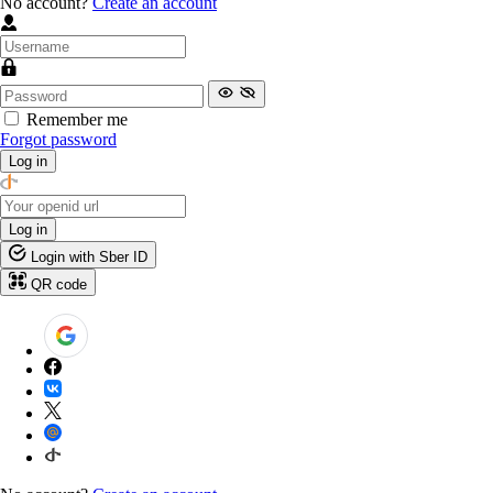
No account?
Create an account
Remember me
Forgot password
Log in
Log in
Login with Sber ID
QR code