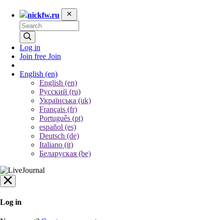
nickfw.ru
Log in
Join free
Join
English
(en)
English (en)
Русский (ru)
Українська (uk)
Français (fr)
Português (pt)
español (es)
Deutsch (de)
Italiano (it)
Беларуская (be)
Log in