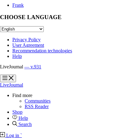
Frank
CHOOSE LANGUAGE
Privacy Policy
User Agreement
Recommendation technologies
Help
LiveJournal
— v.931
?
?
LiveJournal
Find more
Communities
RSS Reader
Shop
Help
Search
Log in
`