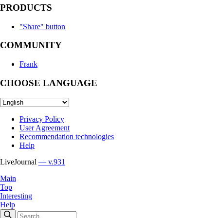
PRODUCTS
"Share" button
COMMUNITY
Frank
CHOOSE LANGUAGE
Privacy Policy
User Agreement
Recommendation technologies
Help
LiveJournal
— v.931
Main
Top
Interesting
Help