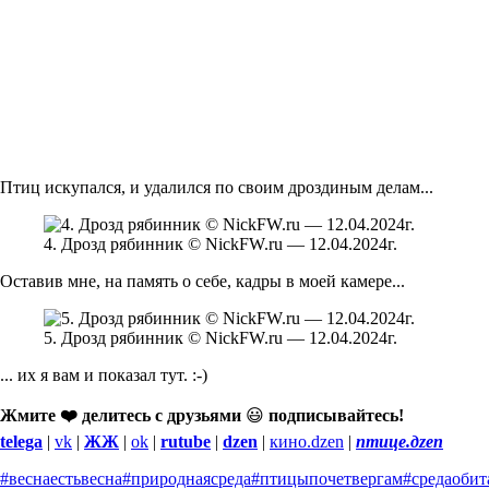
Птиц искупался, и удалился по своим дроздиным делам...
4. Дрозд рябинник © NickFW.ru — 12.04.2024г.
Оставив мне, на память о себе, кадры в моей камере...
5. Дрозд рябинник © NickFW.ru — 12.04.2024г.
... их я вам и показал тут. :-)
Жмите ❤️ делитесь с друзьями
😃
подписывайтесь!
telega
|
vk
|
ЖЖ
|
ok
|
rutube
|
dzen
|
кино.dzen
|
птице.дzen
#веснаестьвесна
#природнаясреда
#птицыпочетвергам
#средаобит