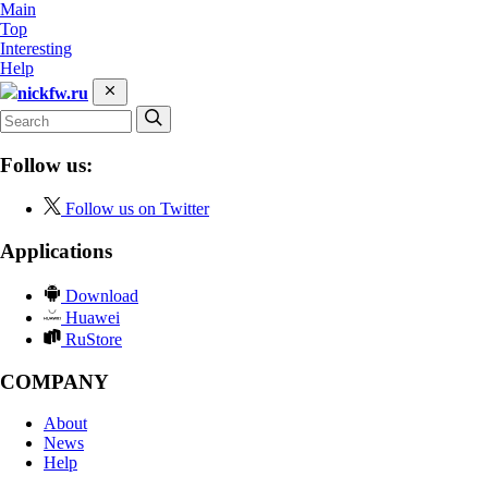
Main
Top
Interesting
Help
nickfw.ru
Follow us:
Follow us on Twitter
Applications
Download
Huawei
RuStore
COMPANY
About
News
Help