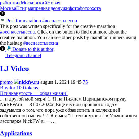
рябинник
Московский
Новая
Москва
Птицы
апрель
видео
лужи
фото
фотоохота
Post for marathon #веснаестьвесна
This post was written specifically for the creative marathon
#веснаестьвесна
. Click on the button to find out more about the
creative marathon. You can see other posts by marathon runners using
the hashtag
#веснаестьвесна
Donate to this author
Telegram channel
LJ Video
promo
nickfw.ru
august 1, 2024 19:45
75
Buy for 100 tokens
Птичканутость — образ жизни!
... и другой мой мерч! 1. Я на Нижнем Царицынском пруду
NickFW.ru — 31.07.2024г. Ещё весной прошлого года я
задумался о том, что пора уже обзавестить и коллекцией
собственного мерча! 2. Я и моя "Птичканутость" в Ульяновском
лесопарке NickFW.ru —…
Applications