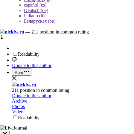
español (es)
Deutsch (de)
Italiano (it)
Беларуская (be)
nickfw.ru
—
211 position in common rating
Readability
Donate to this author
More
nickfw.ru
211 position in common rating
Donate to this author
Archive
Photos
Video
Readability