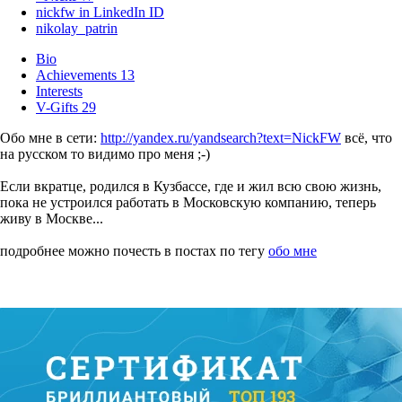
nickfw in LinkedIn ID
nikolay_patrin
Bio
Achievements
13
Interests
V-Gifts
29
Обо мне в сети:
http://yandex.ru/yandsearch?text=NickFW
всё, что
на русском то видимо про меня ;-)
Если вкратце, родился в Кузбассе, где и жил всю свою жизнь,
пока не устроился работать в Московскую компанию, теперь
живу в Москве...
подробнее можно почесть в постах по тегу
обо мне