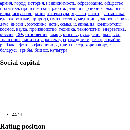
армия
,
город
,
история
,
недвижимость
,
образование
,
общество
,
политика
,
происшествия
,
работа
,
религия
,
финансы
,
экология
,
игры
,
искусство
,
кино
,
литература
,
музыка
,
спорт
,
фантастика
,
еда
,
животные
,
природа
,
путешествия
,
медицина
,
здоровье
,
авто
,
дача
,
дизайн
,
эзотерика
,
дети
,
семья
,
it
,
авиация
,
компьютеры
,
космос
,
наука
,
производство
,
техника
,
технологии
,
энергетика
,
россия
,
18+
,
отношения
,
юмор
,
отзывы
,
рукоделие
,
лытдыбр
,
транспорт
,
напитки
,
архитектура
,
праздники
,
театр
,
корабли
,
рыбалка
,
фотография
,
птицы
,
цветы
,
ссср
,
коронавирус
,
беларусь
,
грибы
,
бизнес
,
культура
Social capital
2,544
Rating position