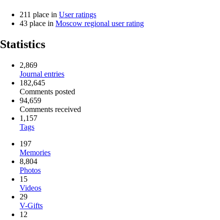
211
place in
User ratings
43
place in
Moscow regional user rating
Statistics
2,869
Journal entries
182,645
Comments posted
94,659
Comments received
1,157
Tags
197
Memories
8,804
Photos
15
Videos
29
V-Gifts
12