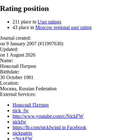
Rating position
211
place in
User ratings
43
place in
Moscow regional user rating
Journal created:
on 9 January 2007 (#11997630)
Updated:
on
1 August 2026
Name:
Николай Патрин
Birthdate:
30 October 1981
Location:
Москва
,
Russian Federation
External Services:
Николай Патрин
nick_fw
http://www.youtube.com/c/NickFW
nickfw
https://fb.com/nickfwind in Facebook
nickpatrin
+NickFW