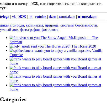
можно и в личку в ЖЖ, или соцсетях, ссылки на которые есть
тут:
telega
|
vk
|
ЖЖ
|
ok
|
rutube
|
dzen
|
кино.dzen
|
птице.dzen
дикая природа
,
кулинария
,
природа
,
системы безопасности
,
умный дом
,
фотография
,
фотоохота
Mr.Kapusta — The
Starman
The Horse 2020
Vanilla
Cupcake
Board games at
home
Board games at
home
Board games at
home
Board games at
home
Categories