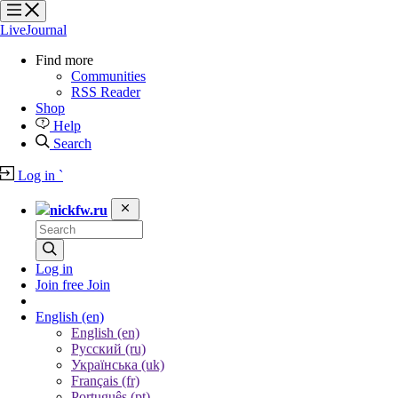
?
?
LiveJournal
Find more
Communities
RSS Reader
Shop
Help
Search
Log in
`
nickfw.ru
Log in
Join free
Join
English
(en)
English (en)
Русский (ru)
Українська (uk)
Français (fr)
Português (pt)