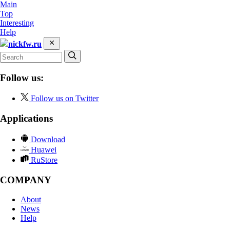
Main
Top
Interesting
Help
nickfw.ru
Follow us:
Follow us on Twitter
Applications
Download
Huawei
RuStore
COMPANY
About
News
Help