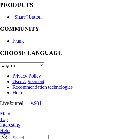
PRODUCTS
"Share" button
COMMUNITY
Frank
CHOOSE LANGUAGE
Privacy Policy
User Agreement
Recommendation technologies
Help
LiveJournal
— v.931
Main
Top
Interesting
Help