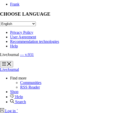
Frank
CHOOSE LANGUAGE
Privacy Policy
User Agreement
Recommendation technologies
Help
LiveJournal
— v.931
?
?
LiveJournal
Find more
Communities
RSS Reader
Shop
Help
Search
Log in
`