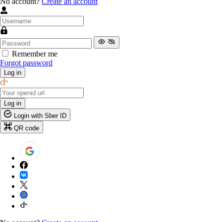
No account?
Create an account
Remember me
Forgot password
Log in
Log in
Login with Sber ID
QR code