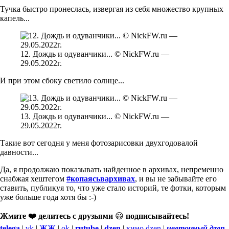
Тучка быстро пронеслась, извергая из себя множество крупных
капель...
12. Дождь и одуванчики... © NickFW.ru —
29.05.2022г.
И при этом сбоку светило солнце...
13. Дождь и одуванчики... © NickFW.ru —
29.05.2022г.
Такие вот сегодня у меня фотозарисовки двухгодовалой
давности...
Да, я продолжаю показывать найденное в архивах, непременно
снабжая хештегом
#копаясьвархивах
, и вы не забывайте его
ставить, публикуя то, что уже стало историй, те фотки, которым
уже больше года хотя бы :-)
Жмите ❤️ делитесь с друзьями
😃
подписывайтесь!
telega
|
vk
|
ЖЖ
|
ok
|
rutube
|
dzen
|
кино.dzen
|
цветочный.дzen