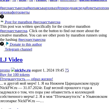
#веснаестьвесна
#копаясьвархивах
#природнаясреда
#цветыпопон
архива
фото
цветы
Post for marathon #веснаестьвесна
This post was written specifically for the creative marathon
#веснаестьвесна
. Click on the button to find out more about the
creative marathon. You can see other posts by marathon runners using
the hashtag
#веснаестьвесна
Donate to this author
Telegram channel
LJ Video
promo
nickfw.ru
august 1, 2024 19:45
75
Buy for 100 tokens
Птичканутость — образ жизни!
... и другой мой мерч! 1. Я на Нижнем Царицынском пруду
NickFW.ru — 31.07.2024г. Ещё весной прошлого года я
задумался о том, что пора уже обзавестить и коллекцией
собственного мерча! 2. Я и моя "Птичканутость" в Ульяновском
лесопарке NickFW.ru —…