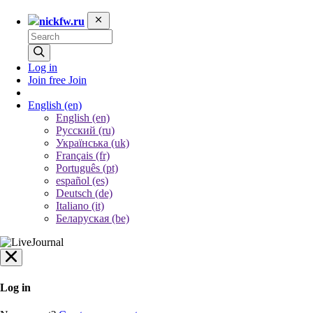
nickfw.ru
Log in
Join free
Join
English
(en)
English (en)
Русский (ru)
Українська (uk)
Français (fr)
Português (pt)
español (es)
Deutsch (de)
Italiano (it)
Беларуская (be)
Log in