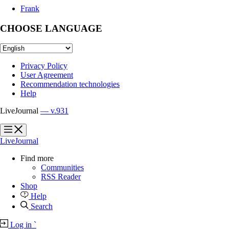
Frank
CHOOSE LANGUAGE
Privacy Policy
User Agreement
Recommendation technologies
Help
LiveJournal
— v.931
?
?
LiveJournal
Find more
Communities
RSS Reader
Shop
Help
Search
Log in
`