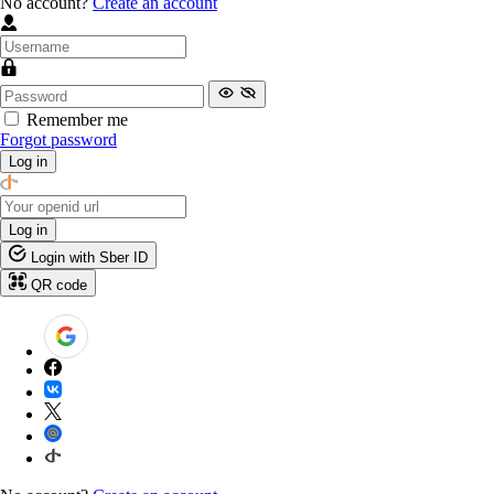
No account?
Create an account
Remember me
Forgot password
Log in
Log in
Login with Sber ID
QR code