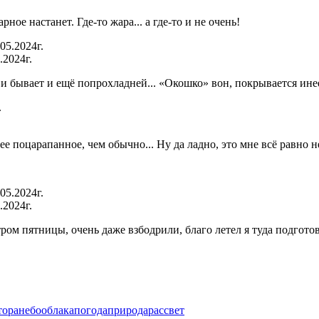
рное настанет. Где-то жара... а где-то и не очень!
.2024г.
 и бывает и ещё попрохладней... «Окошко» вон, покрывается инее
лее поцарапанное, чем обычно... Ну да ладно, это мне всё равно
.2024г.
ром пятницы, очень даже взбодрили, благо летел я туда подгото
тора
небо
облака
погода
природа
рассвет