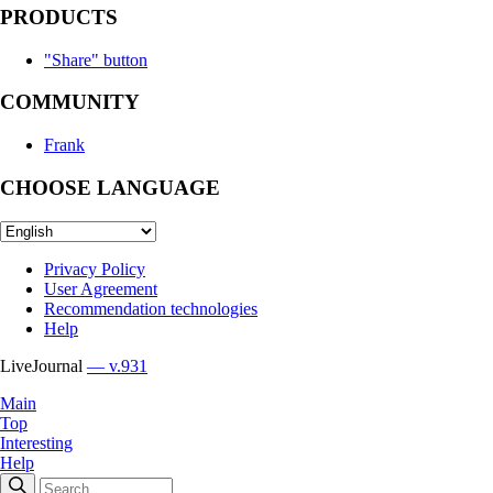
PRODUCTS
"Share" button
COMMUNITY
Frank
CHOOSE LANGUAGE
Privacy Policy
User Agreement
Recommendation technologies
Help
LiveJournal
— v.931
Main
Top
Interesting
Help