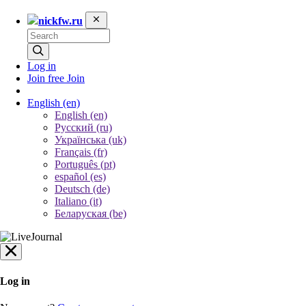
nickfw.ru
Log in
Join free
Join
English
(en)
English (en)
Русский (ru)
Українська (uk)
Français (fr)
Português (pt)
español (es)
Deutsch (de)
Italiano (it)
Беларуская (be)
Log in