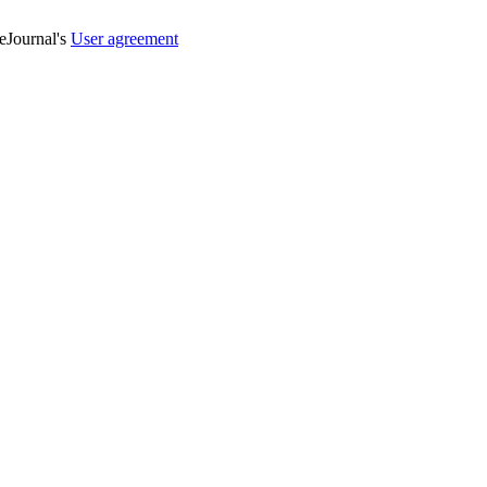
veJournal's
User agreement