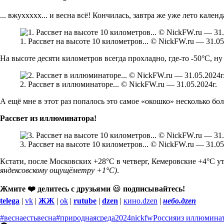
... вжуххххх... и весна всё! Кончилась, завтра же уже лето календа
1. Рассвет на высоте 10 километров... © NickFW.ru — 31.05
На высоте десяти километров всегда прохладно, где-то -50°С, ну
2. Рассвет в иллюминаторе... © NickFW.ru — 31.05.2024г.
А ещё мне в этот раз попалось это самое «окошко» несколько бо
Рассвет из иллюминатора!
3. Рассвет на высоте 10 километров... © NickFW.ru — 31.05
Кстати, после Московских +28°С в четверг, Кемеровские +4°С ут
яндексовскому ощущёметру +1°С)
.
Жмите ❤️ делитесь с друзьями
😃
подписывайтесь!
telega
|
vk
|
ЖЖ
|
ok
|
rutube
|
dzen
|
кино.dzen
|
небо.дzen
#веснаестьвесна
#природнаясреда
2024
nickfw
Россия
из иллюмина