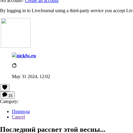
No account?
Create an account
By logging in to LiveJournal using a third-party service you accept Li
nickfw.ru
May 31 2024, 12:02
15
Category:
Природа
Cancel
Последний рассвет этой весны...