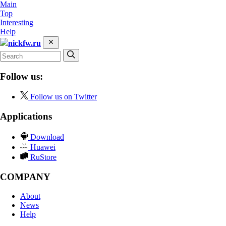
Main
Top
Interesting
Help
nickfw.ru
Follow us:
Follow us on Twitter
Applications
Download
Huawei
RuStore
COMPANY
About
News
Help