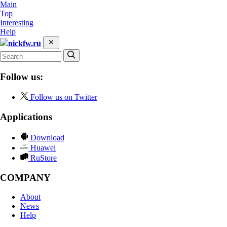
Main
Top
Interesting
Help
nickfw.ru
Follow us:
Follow us on Twitter
Applications
Download
Huawei
RuStore
COMPANY
About
News
Help