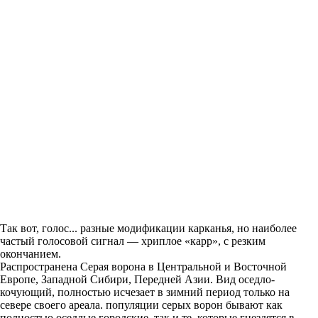
Так вот, голос... разные модификации карканья, но наиболее
частый голосовой сигнал — хриплое «карр», с резким
окончанием.
Распространена Серая ворона в Центральной и Восточной
Европе, Западной Сибири, Передней Азии. Вид оседло-
кочующий, полностью исчезает в зимний период только на
севере своего ареала. популяции серых ворон бывают как
полностью оседлые городские, так и те, которые гнездятся в