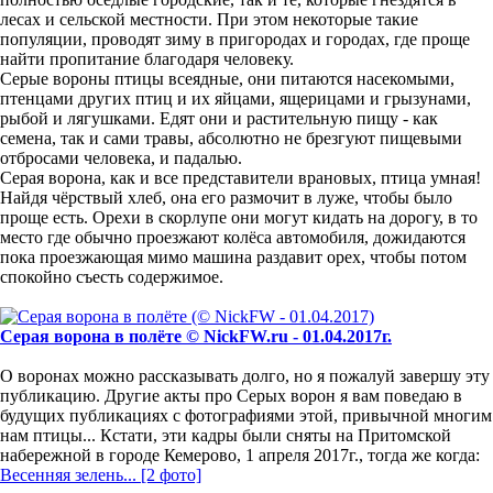
лесах и сельской местности. При этом некоторые такие
популяции, проводят зиму в пригородах и городах, где проще
найти пропитание благодаря человеку.
Серые вороны птицы всеядные, они питаются насекомыми,
птенцами других птиц и их яйцами, ящерицами и грызунами,
рыбой и лягушками. Едят они и растительную пищу - как
семена, так и сами травы, абсолютно не брезгуют пищевыми
отбросами человека, и падалью.
Серая ворона, как и все представители врановых, птица умная!
Найдя чёрствый хлеб, она его размочит в луже, чтобы было
проще есть. Орехи в скорлупе они могут кидать на дорогу, в то
место где обычно проезжают колёса автомобиля, дожидаются
пока проезжающая мимо машина раздавит орех, чтобы потом
спокойно съесть содержимое.
Серая ворона в полёте © NickFW.ru - 01.04.2017г.
О воронах можно рассказывать долго, но я пожалуй завершу эту
публикацию. Другие акты про Серых ворон я вам поведаю в
будущих публикациях с фотографиями этой, привычной многим
нам птицы... Кстати, эти кадры были сняты на Притомской
набережной в городе Кемерово, 1 апреля 2017г., тогда же когда:
Весенняя зелень... [2 фото]