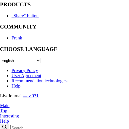
PRODUCTS
"Share" button
COMMUNITY
Frank
CHOOSE LANGUAGE
Privacy Policy
User Agreement
Recommendation technologies
Help
LiveJournal
— v.931
Main
Top
Interesting
Help