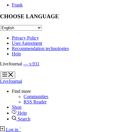
Frank
CHOOSE LANGUAGE
Privacy Policy
User Agreement
Recommendation technologies
Help
LiveJournal
— v.931
?
?
LiveJournal
Find more
Communities
RSS Reader
Shop
Help
Search
Log in
`