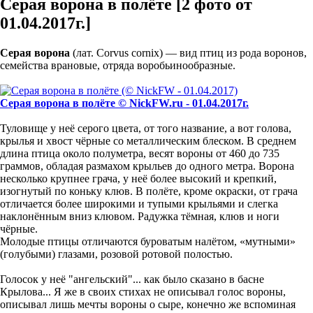
Серая ворона в полёте [2 фото от
01.04.2017г.]
Серая ворона
(лат. Corvus cornix) — вид птиц из рода воронов,
семейства врановые, отряда воробьинообразные.
Серая ворона в полёте © NickFW.ru - 01.04.2017г.
Туловище у неё серого цвета, от того название, а вот голова,
крылья и хвост чёрные со металлическим блеском. В среднем
длина птица около полуметра, весят вороны от 460 до 735
граммов, обладая размахом крыльев до одного метра. Ворона
несколько крупнее грача, у неё более высокий и крепкий,
изогнутый по коньку клюв. В полёте, кроме окраски, от грача
отличается более широкими и тупыми крыльями и слегка
наклонённым вниз клювом. Радужка тёмная, клюв и ноги
чёрные.
Молодые птицы отличаются буроватым налётом, «мутными»
(голубыми) глазами, розовой ротовой полостью.
Голосок у неё "ангельский"... как было сказано в басне
Крылова... Я же в своих стихах не описывал голос вороны,
описывал лишь мечты вороны о сыре, конечно же вспоминая