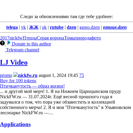
Следи за обновлениями там где тебе удобнее:
telega
|
vk
|
ЖЖ
|
ok
|
rutube
|
dzen
|
кино.dzen
|
птице.dzen
2017
nickfw
Птицы
Серая ворона
Томь
природа
фото
Donate to this author
Telegram channel
LJ Video
promo
nickfw.ru
august 1, 2024 19:45
75
Buy for 100 tokens
Птичканутость — образ жизни!
... и другой мой мерч! 1. Я на Нижнем Царицынском пруду
NickFW.ru — 31.07.2024г. Ещё весной прошлого года я
задумался о том, что пора уже обзавестить и коллекцией
собственного мерча! 2. Я и моя "Птичканутость" в Ульяновском
лесопарке NickFW.ru —…
Applications