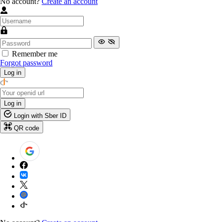
No account?
Create an account
Remember me
Forgot password
Log in
Log in
Login with Sber ID
QR code