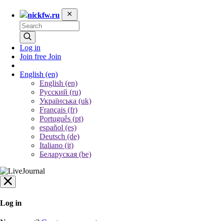
nickfw.ru
Log in
Join free
Join
English
(en)
English (en)
Русский (ru)
Українська (uk)
Français (fr)
Português (pt)
español (es)
Deutsch (de)
Italiano (it)
Беларуская (be)
Log in