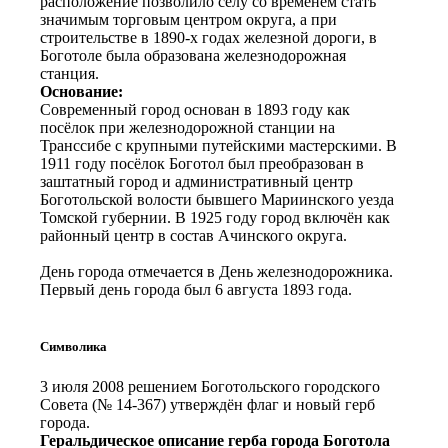
расположение позволило селу со временем стать
значимым торговым центром округа, а при
строительстве в 1890-х годах железной дороги, в
Боготоле была образована железнодорожная
станция.
Основание:
Современный город основан в 1893 году как
посёлок при железнодорожной станции на
Транссибе с крупными путейскими мастерскими. В
1911 году посёлок Боготол был преобразован в
заштатный город и административный центр
Боготольской волости бывшего Мариинского уезда
Томской губернии. В 1925 году город включён как
районный центр в состав Ачинского округа.
День города отмечается в День железнодорожника.
Первый день города был 6 августа 1893 года.
Символика
3 июля 2008 решением Боготольского городского
Совета (№ 14-367) утверждён флаг и новый герб
города.
Геральдическое описание герба города Боготола