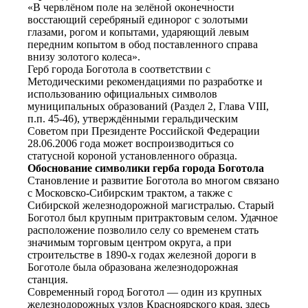
«В червлёном поле на зелёной оконечности
восстающий серебряный единорог с золотыми
глазами, рогом и копытами, ударяющий левым
передним копытом в обод поставленного справа
внизу золотого колеса».
Герб города Боготола в соответствии с
Методическими рекомендациями по разработке и
использованию официальных символов
муниципальных образований (Раздел 2, Глава VIII,
п.п. 45-46), утверждёнными геральдическим
Советом при Президенте Российской Федерации
28.06.2006 года может воспроизводиться со
статусной короной установленного образца.
Обоснование символики герба города Боготола
Становление и развитие Боготола во многом связано
с Московско-Сибирским трактом, а также с
Сибирской железнодорожной магистралью. Старый
Боготол был крупным притрактовым селом. Удачное
расположение позволило селу со временем стать
значимым торговым центром округа, а при
строительстве в 1890-х годах железной дороги в
Боготоле была образована железнодорожная
станция.
Современный город Боготол — один из крупных
железнодорожных узлов Красноярского края, здесь