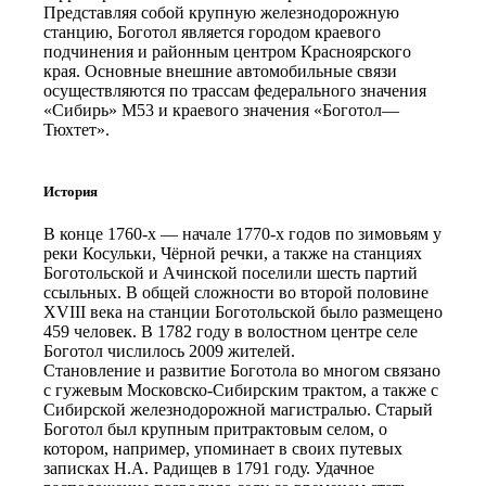
Представляя собой крупную железнодорожную
станцию, Боготол является городом краевого
подчинения и районным центром Красноярского
края. Основные внешние автомобильные связи
осуществляются по трассам федерального значения
«Сибирь» М53 и краевого значения «Боготол—
Тюхтет».
История
В конце 1760-х — начале 1770-х годов по зимовьям у
реки Косульки, Чёрной речки, а также на станциях
Боготольской и Ачинской поселили шесть партий
ссыльных. В общей сложности во второй половине
XVIII века на станции Боготольской было размещено
459 человек. В 1782 году в волостном центре селе
Боготол числилось 2009 жителей.
Становление и развитие Боготола во многом связано
с гужевым Московско-Сибирским трактом, а также с
Сибирской железнодорожной магистралью. Старый
Боготол был крупным притрактовым селом, о
котором, например, упоминает в своих путевых
записках Н.А. Радищев в 1791 году. Удачное