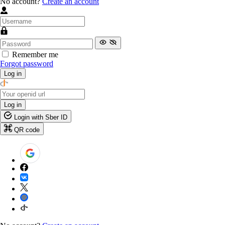
No account?
Create an account
Remember me
Forgot password
Log in
Log in
Login with Sber ID
QR code