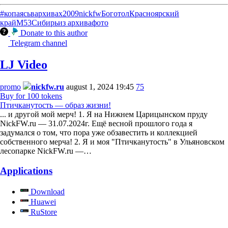
#копаясьвархивах
2009
nickfw
Боготол
Красноярский
край
М53
Сибирь
из архива
фото
Donate to this author
Telegram channel
LJ Video
promo
nickfw.ru
august 1, 2024 19:45
75
Buy for 100 tokens
Птичканутость — образ жизни!
... и другой мой мерч! 1. Я на Нижнем Царицынском пруду
NickFW.ru — 31.07.2024г. Ещё весной прошлого года я
задумался о том, что пора уже обзавестить и коллекцией
собственного мерча! 2. Я и моя "Птичканутость" в Ульяновском
лесопарке NickFW.ru —…
Applications
Download
Huawei
RuStore