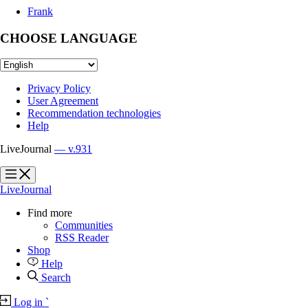
Frank
CHOOSE LANGUAGE
Privacy Policy
User Agreement
Recommendation technologies
Help
LiveJournal
— v.931
?
?
LiveJournal
Find more
Communities
RSS Reader
Shop
Help
Search
Log in
`