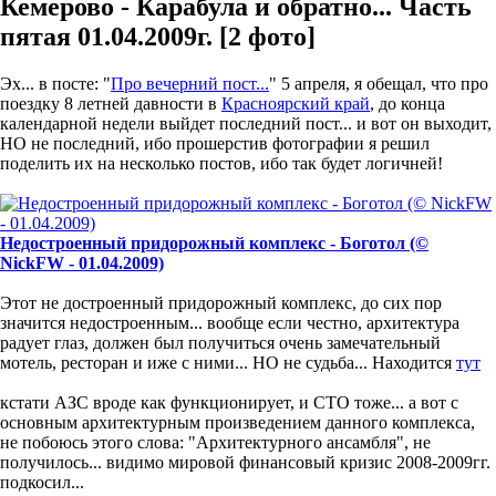
Кемерово - Карабула и обратно... Часть
пятая 01.04.2009г. [2 фото]
Эх... в посте: "
Про вечерний пост...
" 5 апреля, я обещал, что про
поездку 8 летней давности в
Красноярский край
, до конца
календарной недели выйдет последний пост... и вот он выходит,
НО не последний, ибо прошерстив фотографии я решил
поделить их на несколько постов, ибо так будет логичней!
Недостроенный придорожный комплекс - Боготол (©
NickFW - 01.04.2009)
Этот не достроенный придорожный комплекс, до сих пор
значится недостроенным... вообще если честно, архитектура
радует глаз, должен был получиться очень замечательный
мотель, ресторан и иже с ними... НО не судьба... Находится
тут
кстати АЗС вроде как функционирует, и СТО тоже... а вот с
основным архитектурным произведением данного комплекса,
не побоюсь этого слова: "Архитектурного ансамбля", не
получилось... видимо мировой финансовый кризис 2008-2009гг.
подкосил...