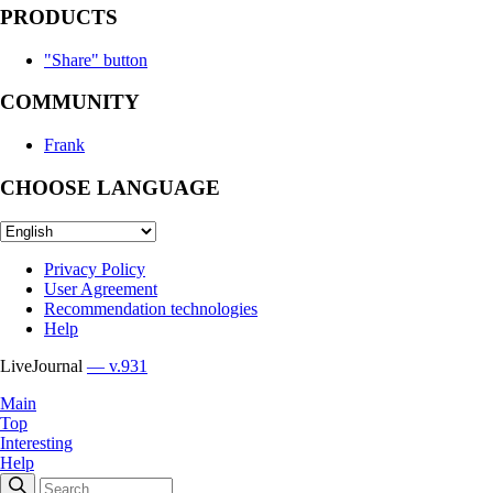
PRODUCTS
"Share" button
COMMUNITY
Frank
CHOOSE LANGUAGE
Privacy Policy
User Agreement
Recommendation technologies
Help
LiveJournal
— v.931
Main
Top
Interesting
Help