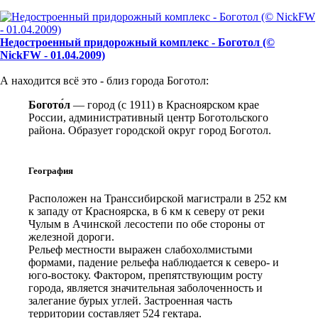
Недостроенный придорожный комплекс - Боготол (©
NickFW - 01.04.2009)
А находится всё это - близ города Боготол:
Богото́л
— город (с 1911) в Красноярском крае
России, административный центр Боготольского
района. Образует городской округ город Боготол.
География
Расположен на Транссибирской магистрали в 252 км
к западу от Красноярска, в 6 км к северу от реки
Чулым в Ачинской лесостепи по обе стороны от
железной дороги.
Рельеф местности выражен слабохолмистыми
формами, падение рельефа наблюдается к северо- и
юго-востоку. Фактором, препятствующим росту
города, является значительная заболоченность и
залегание бурых углей. Застроенная часть
территории составляет 524 гектара.