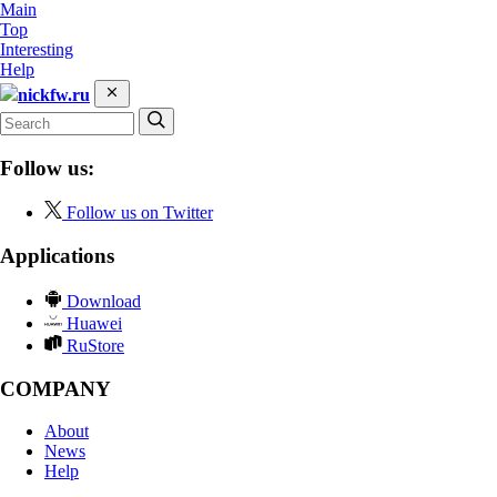
Main
Top
Interesting
Help
nickfw.ru
Follow us:
Follow us on Twitter
Applications
Download
Huawei
RuStore
COMPANY
About
News
Help