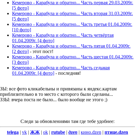
Кемерово - Карабула и обратно... Часть первая 29.03.2009г.
[5 фото]
Кемерово - Карабула и обратно... Часть вторая 31.03.2009г.
[5 фото]
Кемерово - Карабула и обратно... Часть третья 01.04.2009г.
[10 фото]
Кемерово - Карабула и обратно... Часть четвёртая
01.04.2009г. [4 фото]
Кемерово - Карабула и обратно... Часть пятая 01.04.2009г.
[2 фото]
- этот пост!
Кемерово - Карабула и обратно... Часть шестая 01.04.2009г.
[3 фото]
Кемерово - Карабула и обратно... Часть седьмая
01.04.2009г. [4 фото]
- последняя!
ЗЫ: все фото кликабельны и привязаны к яндекс.картам
приблизительно в то место с которого были сделаны...
ЗЗЫ: вчера поста не было... было вообще не этого ;)
Следи за обновлениями там где тебе удобнее:
telega
|
vk
|
ЖЖ
|
ok
|
rutube
|
дzen
|
кино.dzen
|
птице.dzen