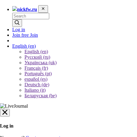
nickfw.ru
Log in
Join free
Join
English
(en)
English (en)
Русский (ru)
Українська (uk)
Français (fr)
Português (pt)
español (es)
Deutsch (de)
Italiano (it)
Беларуская (be)
Log in