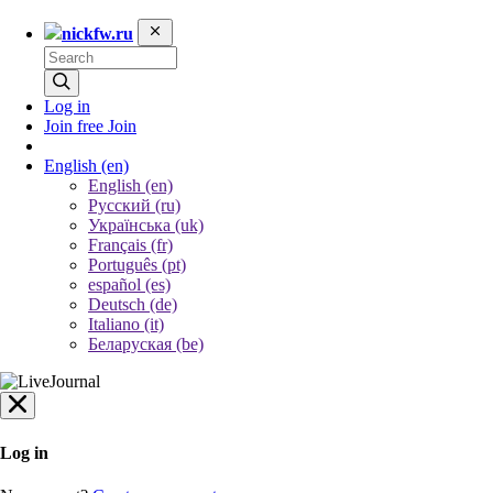
nickfw.ru
Log in
Join free
Join
English
(en)
English (en)
Русский (ru)
Українська (uk)
Français (fr)
Português (pt)
español (es)
Deutsch (de)
Italiano (it)
Беларуская (be)
Log in