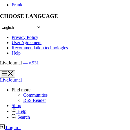
Frank
CHOOSE LANGUAGE
Privacy Policy
User Agreement
Recommendation technologies
Help
LiveJournal
— v.931
?
?
LiveJournal
Find more
Communities
RSS Reader
Shop
Help
Search
Log in
`