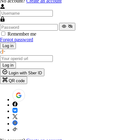
No account?
Create an account
Remember me
Forgot password
Log in
Log in
Login with Sber ID
QR code