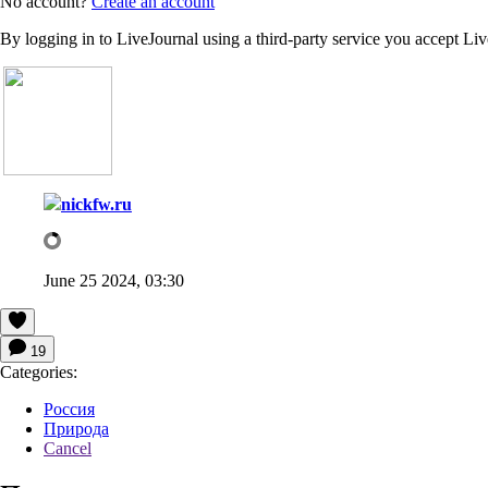
No account?
Create an account
By logging in to LiveJournal using a third-party service you accept Li
nickfw.ru
June 25 2024, 03:30
19
Categories:
Россия
Природа
Cancel