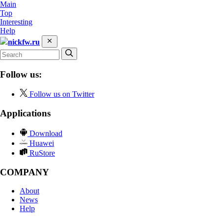
Main
Top
Interesting
Help
nickfw.ru
Follow us:
Follow us on Twitter
Applications
Download
Huawei
RuStore
COMPANY
About
News
Help