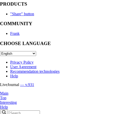
PRODUCTS
"Share" button
COMMUNITY
Frank
CHOOSE LANGUAGE
Privacy Policy
User Agreement
Recommendation technologies
Help
LiveJournal
— v.931
Main
Top
Interesting
Help