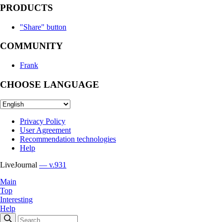
PRODUCTS
"Share" button
COMMUNITY
Frank
CHOOSE LANGUAGE
Privacy Policy
User Agreement
Recommendation technologies
Help
LiveJournal
— v.931
Main
Top
Interesting
Help