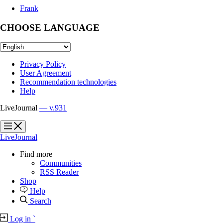
Frank
CHOOSE LANGUAGE
Privacy Policy
User Agreement
Recommendation technologies
Help
LiveJournal
— v.931
?
?
LiveJournal
Find more
Communities
RSS Reader
Shop
Help
Search
Log in
`