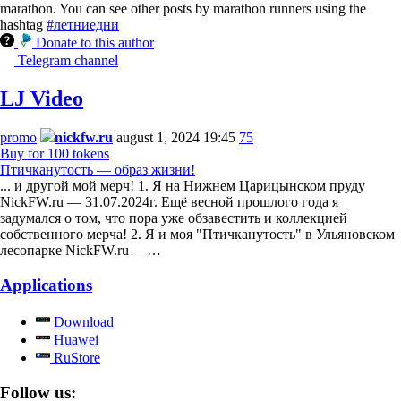
marathon. You can see other posts by marathon runners using the
hashtag
#летниедни
Donate to this author
Telegram channel
LJ Video
promo
nickfw.ru
august 1, 2024 19:45
75
Buy for 100 tokens
Птичканутость — образ жизни!
... и другой мой мерч! 1. Я на Нижнем Царицынском пруду
NickFW.ru — 31.07.2024г. Ещё весной прошлого года я
задумался о том, что пора уже обзавестить и коллекцией
собственного мерча! 2. Я и моя "Птичканутость" в Ульяновском
лесопарке NickFW.ru —…
Applications
Download
Huawei
RuStore
Follow us: