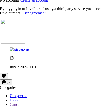
No account?
Create an account
By logging in to LiveJournal using a third-party service you accept
LiveJournal's
User agreement
nickfw.ru
July 2 2024, 11:11
22
Categories:
Искусство
Город
Cancel