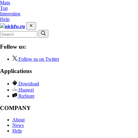
Main
Top
Interesting
Help
nickfw.ru
Follow us:
Follow us on Twitter
Applications
Download
Huawei
RuStore
COMPANY
About
News
Help