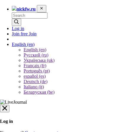
nickfw.ru
Log in
Join free
Join
English
(en)
English (en)
Русский (ru)
Українська (uk)
Français (fr)
Português (pt)
español (es)
Deutsch (de)
Italiano (it)
Беларуская (be)
Log in