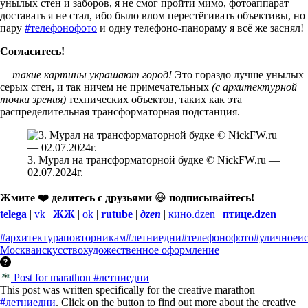
унылых стен и заборов, я не смог пройти мимо, фотоаппарат
доставать я не стал, ибо было влом перестёгивать объективы, но
пару
#телефонофото
и одну телефоно-панораму я всё же заснял!
Согласитесь!
— такие картины украшают город!
Это гораздо лучше унылых
серых стен, и так ничем не примечательных
(с архитектурной
точки зрения)
технических объектов, таких как эта
распределительная трансформаторная подстанция.
3. Мурал на трансформаторной будке © NickFW.ru —
02.07.2024г.
Жмите ❤️ делитесь с друзьями
😃
подписывайтесь!
telega
|
vk
|
ЖЖ
|
ok
|
rutube
|
дzen
|
кино.dzen
|
птице.dzen
#архитектураповторникам
#летниедни
#телефонофото
#уличноеис
Москва
искусство
художественное оформление
Post for marathon #летниедни
This post was written specifically for the creative marathon
#летниедни
. Click on the button to find out more about the creative