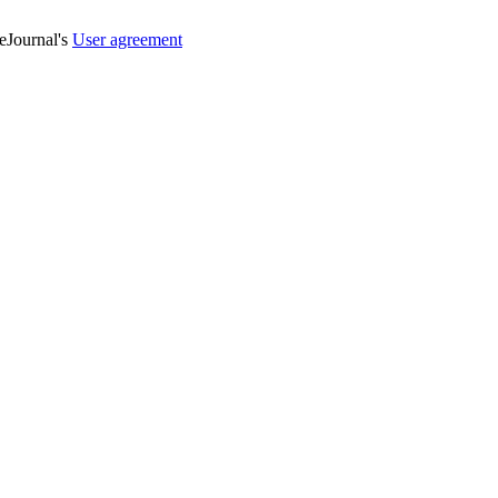
veJournal's
User agreement