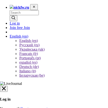
nickfw.ru
Log in
Join free
Join
English
(en)
English (en)
Русский (ru)
Українська (uk)
Français (fr)
Português (pt)
español (es)
Deutsch (de)
Italiano (it)
Беларуская (be)
Log in