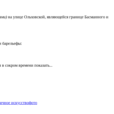
ями)
на улице Ольховской, являющейся границе Басманного и
ни барельефы:
 в сокром времени показать...
ичное искусство
фото