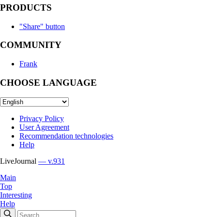
PRODUCTS
"Share" button
COMMUNITY
Frank
CHOOSE LANGUAGE
Privacy Policy
User Agreement
Recommendation technologies
Help
LiveJournal
— v.931
Main
Top
Interesting
Help