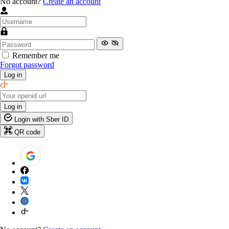
No account?
Create an account
Remember me
Forgot password
Log in
Log in
Login with Sber ID
QR code