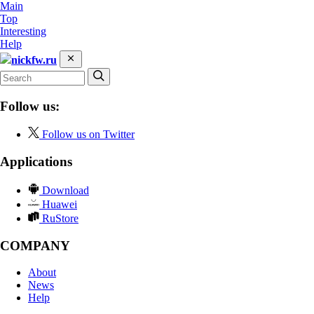
Main
Top
Interesting
Help
nickfw.ru
Follow us:
Follow us on Twitter
Applications
Download
Huawei
RuStore
COMPANY
About
News
Help