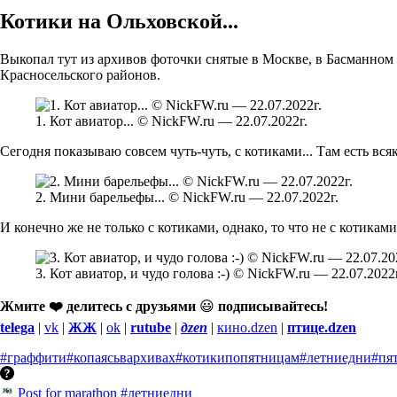
Котики на Ольховской...
Выкопал тут из архивов фоточки снятые в Москве, в Басманном 
Красносельского районов.
1. Кот авиатор... © NickFW.ru — 22.07.2022г.
Сегодня показываю совсем чуть-чуть, с котиками... Там есть вся
2. Мини барельефы... © NickFW.ru — 22.07.2022г.
И конечно же не только с котиками, однако, то что не с котиками
3. Кот авиатор, и чудо голова :-) © NickFW.ru — 22.07.2022
Жмите ❤️ делитесь с друзьями
😃
подписывайтесь!
telega
|
vk
|
ЖЖ
|
ok
|
rutube
|
дzen
|
кино.dzen
|
птице.dzen
#граффити
#копаясьвархивах
#котикипопятницам
#летниедни
#пя
Post for marathon #летниедни