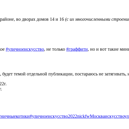
районе, во дворах домов 14 и 16
(с их многочисленными строени
кое
#уличноеискусство
, не только
#граффити
, но и вот такие ми
, будет темой отдельной публикации, постараюсь не затягивать, и
г.
тничныекотики
#уличноеискусство
2022
nickfw
Москва
искусство
ул