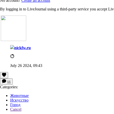
No account?
Create an account
By logging in to LiveJournal using a third-party service you accept Li
nickfw.ru
July 26 2024, 09:43
11
Categories:
Животные
Искусство
Город
Cancel