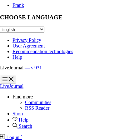
Frank
CHOOSE LANGUAGE
Privacy Policy
User Agreement
Recommendation technologies
Help
LiveJournal
— v.931
?
?
LiveJournal
Find more
Communities
RSS Reader
Shop
Help
Search
Log in
`