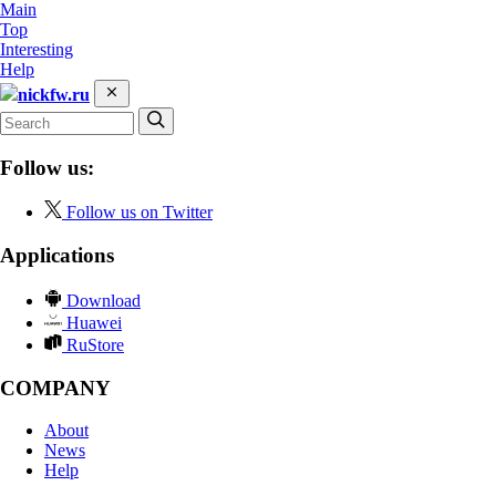
Main
Top
Interesting
Help
nickfw.ru
Follow us:
Follow us on Twitter
Applications
Download
Huawei
RuStore
COMPANY
About
News
Help