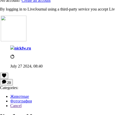
No account?
Create an account
By logging in to LiveJournal using a third-party service you accept Li
nickfw.ru
July 27 2024, 08:40
29
Categories:
Животные
Фотография
Cancel