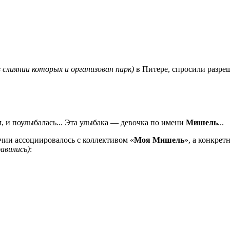
в слиянии которых и организован парк)
в Питере, спросили разреш
, и поулыбалась... Эта улыбака — девочка по имени
Мишель
...
чии ассоциировалось с коллективом «
Моя Мишель
», а конкрет
равились)
: