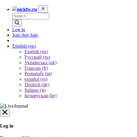
nickfw.ru
Log in
Join free
Join
English
(en)
English (en)
Русский (ru)
Українська (uk)
Français (fr)
Português (pt)
español (es)
Deutsch (de)
Italiano (it)
Беларуская (be)
Log in