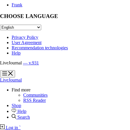
Frank
CHOOSE LANGUAGE
Privacy Policy
User Agreement
Recommendation technologies
Help
LiveJournal
— v.931
?
?
LiveJournal
Find more
Communities
RSS Reader
Shop
Help
Search
Log in
`