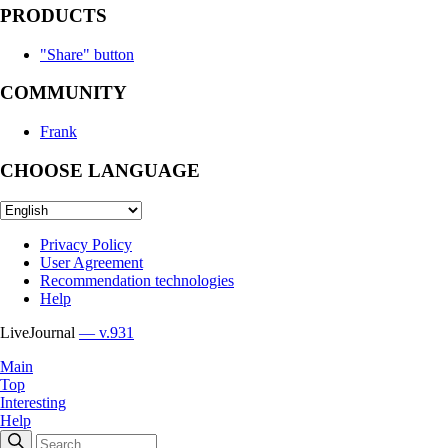
PRODUCTS
"Share" button
COMMUNITY
Frank
CHOOSE LANGUAGE
Privacy Policy
User Agreement
Recommendation technologies
Help
LiveJournal
— v.931
Main
Top
Interesting
Help