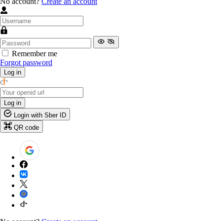
No account?
Create an account
Remember me
Forgot password
Log in
Log in
Login with Sber ID
QR code