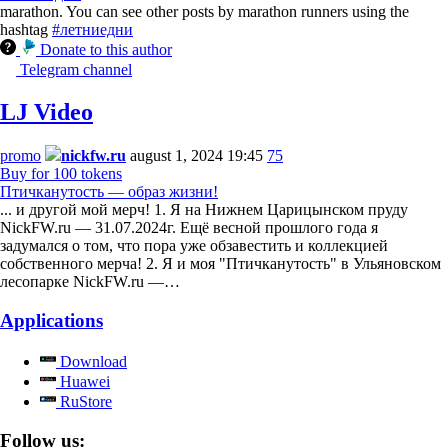
marathon. You can see other posts by marathon runners using the
hashtag
#летниедни
Donate to this author
Telegram channel
LJ Video
promo
nickfw.ru
august 1, 2024 19:45
75
Buy for 100 tokens
Птичканутость — образ жизни!
... и другой мой мерч! 1. Я на Нижнем Царицынском пруду
NickFW.ru — 31.07.2024г. Ещё весной прошлого года я
задумался о том, что пора уже обзавестить и коллекцией
собственного мерча! 2. Я и моя "Птичканутость" в Ульяновском
лесопарке NickFW.ru —…
Applications
Download
Huawei
RuStore
Follow us: