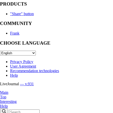
PRODUCTS
"Share" button
COMMUNITY
Frank
CHOOSE LANGUAGE
Privacy Policy
User Agreement
Recommendation technologies
Help
LiveJournal
— v.931
Main
Top
Interesting
Help