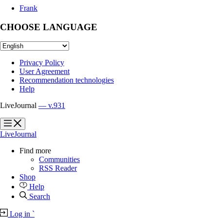
Frank
CHOOSE LANGUAGE
Privacy Policy
User Agreement
Recommendation technologies
Help
LiveJournal
— v.931
?
?
LiveJournal
Find more
Communities
RSS Reader
Shop
Help
Search
Log in
`