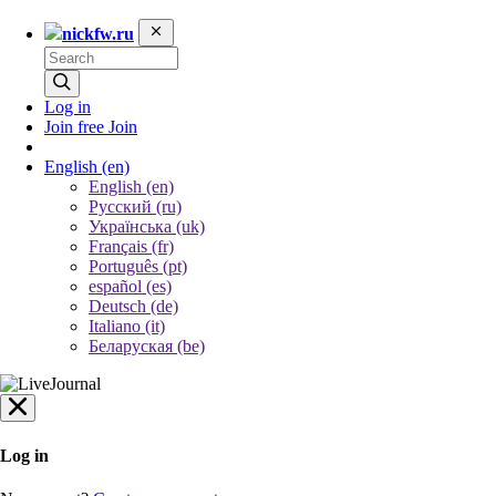
nickfw.ru
Log in
Join free
Join
English
(en)
English (en)
Русский (ru)
Українська (uk)
Français (fr)
Português (pt)
español (es)
Deutsch (de)
Italiano (it)
Беларуская (be)
Log in