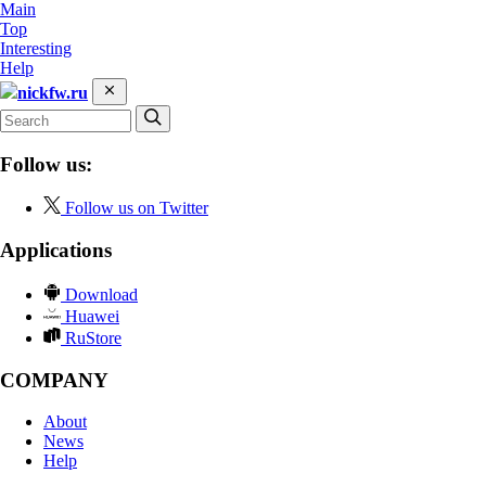
Main
Top
Interesting
Help
nickfw.ru
Follow us:
Follow us on Twitter
Applications
Download
Huawei
RuStore
COMPANY
About
News
Help