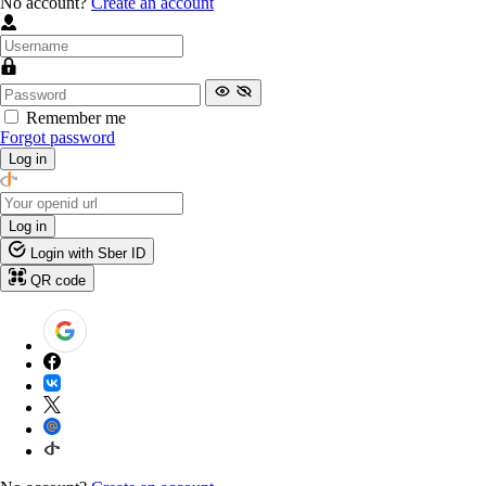
No account?
Create an account
Remember me
Forgot password
Log in
Log in
Login with Sber ID
QR code