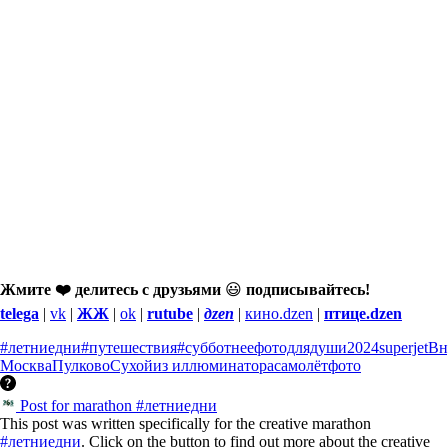
Жмите ❤️ делитесь с друзьями
😃
подписывайтесь!
telega
|
vk
|
ЖЖ
|
ok
|
rutube
|
дzen
|
кино.dzen
|
птице.dzen
#летниедни
#путешествия
#субботнеефотодлядуши
2024
superjet
Вн
Москва
Пулково
Сухой
из иллюминатора
самолёт
фото
Post for marathon #летниедни
This post was written specifically for the creative marathon
#летниедни
. Click on the button to find out more about the creative