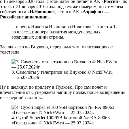
с 15 декабря 2020 года, с этой даты он летает в АК «
Россия
», до
этого, с 21 января 2016 года под тем же номером, но с именем
собственным «
Н.Новиков
», летал в АК «
Аэрофлот —
Российские авиалинии
».
... в честь Николая Ивановича Новикова — пилота 1-
го класса, пионера развития международных
воздушных линий страны.
Заснял я его во Внуково, перед вылетом, у
пассажирососа
телетрапа.
3. Самолёты у телетрапов во Внуково © NickFW.ru
— 25.07.2024г.
Ну и щёлкнул по прилёту в Пулково. Про сам полёт и
впечатления от Суперджета напишу позже, после возвращения
из северной столицы.
4. Сухой SuperJet 100-95B Бортовой №: RA-89063
«Геленджик» © NickFW.ru — 25.07.2024г.