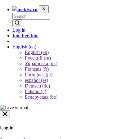
nickfw.ru
Log in
Join free
Join
English
(en)
English (en)
Русский (ru)
Українська (uk)
Français (fr)
Português (pt)
español (es)
Deutsch (de)
Italiano (it)
Беларуская (be)
Log in