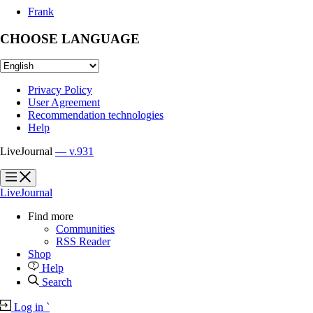
Frank
CHOOSE LANGUAGE
Privacy Policy
User Agreement
Recommendation technologies
Help
LiveJournal
— v.931
?
?
LiveJournal
Find more
Communities
RSS Reader
Shop
Help
Search
Log in
`