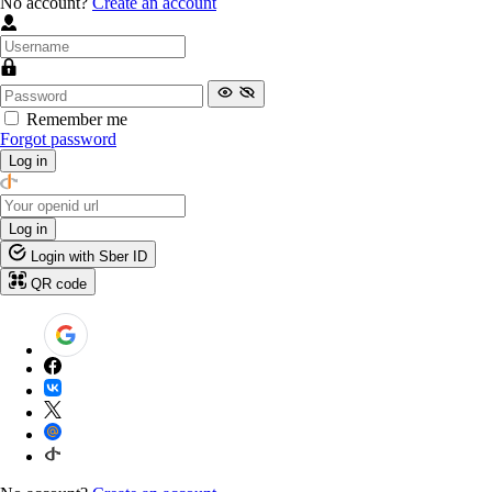
No account?
Create an account
Remember me
Forgot password
Log in
Log in
Login with Sber ID
QR code