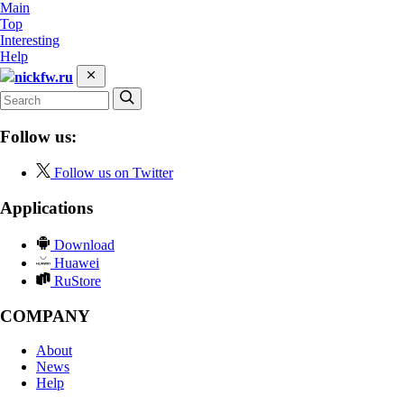
Main
Top
Interesting
Help
nickfw.ru
Follow us:
Follow us on Twitter
Applications
Download
Huawei
RuStore
COMPANY
About
News
Help