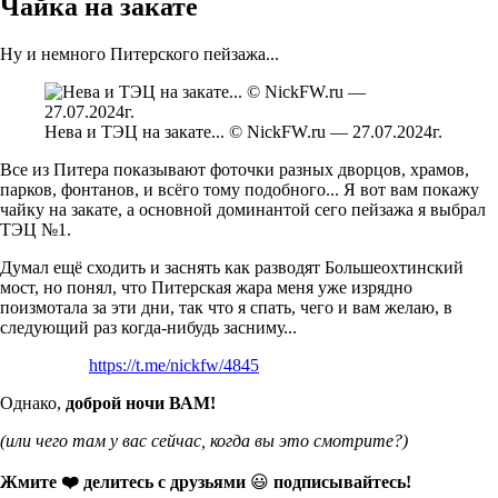
Чайка на закате
Ну и немного Питерского пейзажа...
Нева и ТЭЦ на закате... © NickFW.ru — 27.07.2024г.
Все из Питера показывают фоточки разных дворцов, храмов,
парков, фонтанов, и всёго тому подобного... Я вот вам покажу
чайку на закате, а основной доминантой сего пейзажа я выбрал
ТЭЦ №1.
Думал ещё сходить и заснять как разводят Большеохтинский
мост, но понял, что Питерская жара меня уже изрядно
поизмотала за эти дни, так что я спать, чего и вам желаю, в
следующий раз когда-нибудь засниму...
https://t.me/nickfw/4845
Однако,
доброй ночи ВАМ!
(или чего там у вас сейчас, когда вы это смотрите?)
Жмите ❤️ делитесь с друзьями
😃
подписывайтесь!