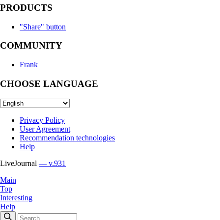
PRODUCTS
"Share" button
COMMUNITY
Frank
CHOOSE LANGUAGE
Privacy Policy
User Agreement
Recommendation technologies
Help
LiveJournal
— v.931
Main
Top
Interesting
Help