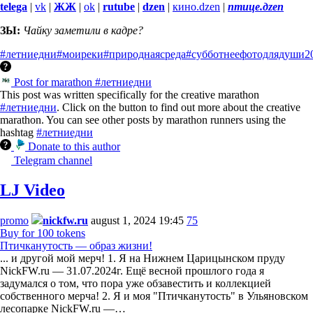
telega
|
vk
|
ЖЖ
|
ok
|
rutube
|
dzen
|
кино.dzen
|
птице.дzen
ЗЫ:
Чайку заметили в кадре?
#летниедни
#моиреки
#природнаясреда
#субботнеефотодлядуши
2
Post for marathon #летниедни
This post was written specifically for the creative marathon
#летниедни
. Click on the button to find out more about the creative
marathon. You can see other posts by marathon runners using the
hashtag
#летниедни
Donate to this author
Telegram channel
LJ Video
promo
nickfw.ru
august 1, 2024 19:45
75
Buy for 100 tokens
Птичканутость — образ жизни!
... и другой мой мерч! 1. Я на Нижнем Царицынском пруду
NickFW.ru — 31.07.2024г. Ещё весной прошлого года я
задумался о том, что пора уже обзавестить и коллекцией
собственного мерча! 2. Я и моя "Птичканутость" в Ульяновском
лесопарке NickFW.ru —…