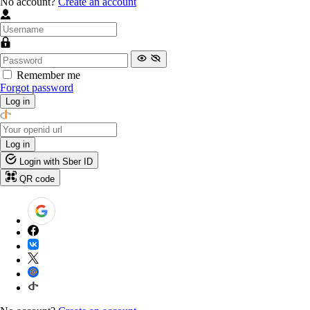
No account?
Create an account
Remember me
Forgot password
Log in
Log in
Login with Sber ID
QR code