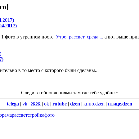
то]
4.2017)
 1 фото в утреннем посте:
Утро, рассвет, среда...
, а вот выше при
7)
тельно в то место с которого были сделаны...
Следи за обновлениями там где тебе удобнее:
telega
|
vk
|
ЖЖ
|
ok
|
rutube
|
dzen
|
кино.dzen
|
птице.dzen
орама
рассвет
стройка
фото