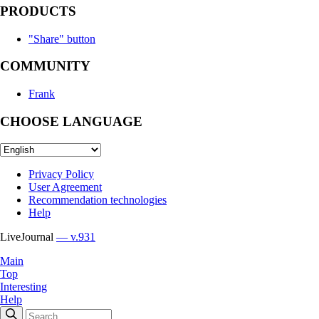
PRODUCTS
"Share" button
COMMUNITY
Frank
CHOOSE LANGUAGE
Privacy Policy
User Agreement
Recommendation technologies
Help
LiveJournal
— v.931
Main
Top
Interesting
Help