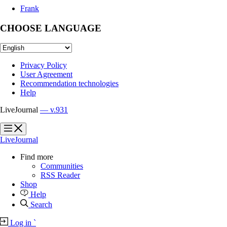
Frank
CHOOSE LANGUAGE
Privacy Policy
User Agreement
Recommendation technologies
Help
LiveJournal
— v.931
?
?
LiveJournal
Find more
Communities
RSS Reader
Shop
Help
Search
Log in
`