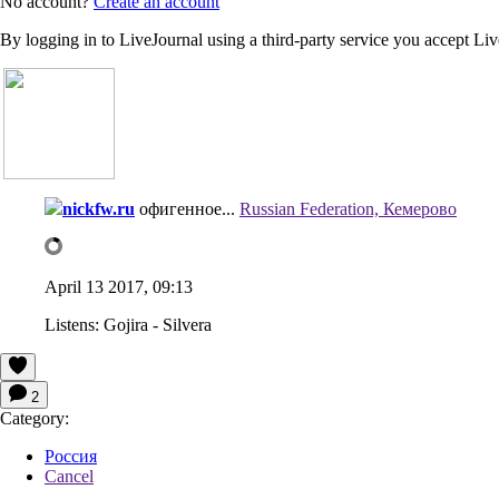
No account?
Create an account
By logging in to LiveJournal using a third-party service you accept Li
nickfw.ru
офигенное...
Russian Federation, Кемерово
April 13 2017, 09:13
Listens:
Gojira - Silvera
2
Category:
Россия
Cancel