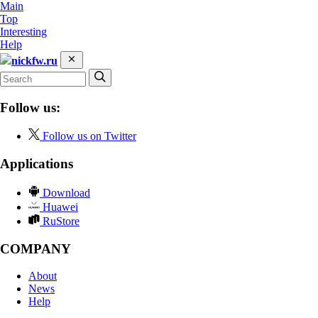
Main
Top
Interesting
Help
nickfw.ru
Follow us:
Follow us on Twitter
Applications
Download
Huawei
RuStore
COMPANY
About
News
Help