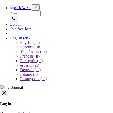
nickfw.ru
Log in
Join free
Join
English
(en)
English (en)
Русский (ru)
Українська (uk)
Français (fr)
Português (pt)
español (es)
Deutsch (de)
Italiano (it)
Беларуская (be)
Log in