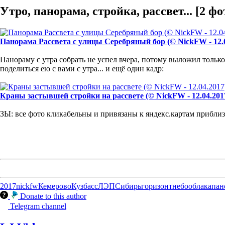
Утро, панорама, стройка, рассвет... [2 фо
Панорама Рассвета с улицы Серебряный бор (© NickFW - 12.0
Панораму с утра собрать не успел вчера, потому выложил только
поделиться ею с вами с утра... и ещё один кадр:
Краны застывшей стройки на рассвете (© NickFW - 12.04.201
ЗЫ: все фото кликабельны и привязаны к яндекс.картам приблизи
2017
nickfw
Кемерово
Кузбасс
ЛЭП
Сибирь
горизонт
небо
облака
пан
Donate to this author
Telegram channel