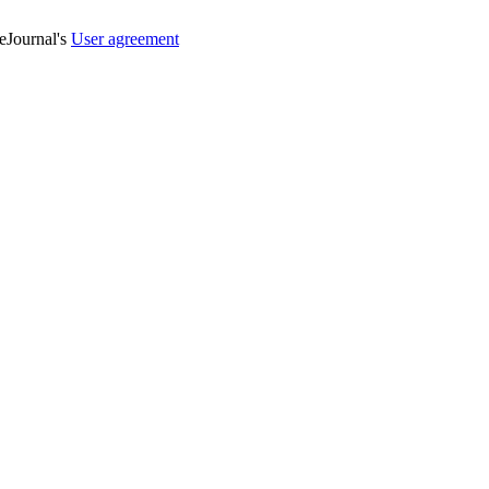
veJournal's
User agreement