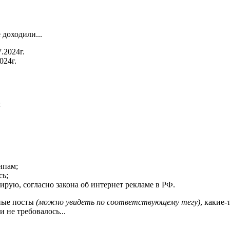
 доходили...
024г.
;
ипам;
сь;
ирую, согласно закона об интернет рекламе в РФ.
мные посты
(можно увидеть по соответствующему тегу)
, какие-
и не требовалось...