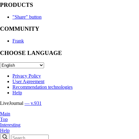
PRODUCTS
"Share" button
COMMUNITY
Frank
CHOOSE LANGUAGE
Privacy Policy
User Agreement
Recommendation technologies
Help
LiveJournal
— v.931
Main
Top
Interesting
Help