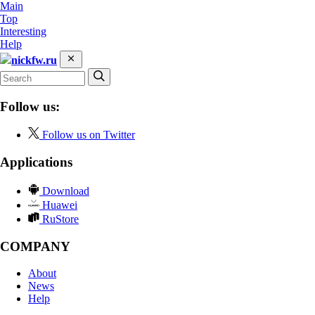
Main
Top
Interesting
Help
nickfw.ru
Follow us:
Follow us on Twitter
Applications
Download
Huawei
RuStore
COMPANY
About
News
Help