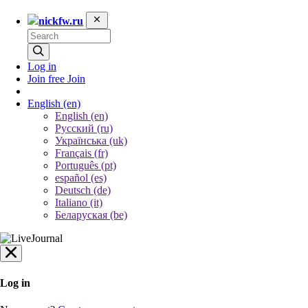
nickfw.ru
Log in
Join free
Join
English
(en)
English (en)
Русский (ru)
Українська (uk)
Français (fr)
Português (pt)
español (es)
Deutsch (de)
Italiano (it)
Беларуская (be)
Log in