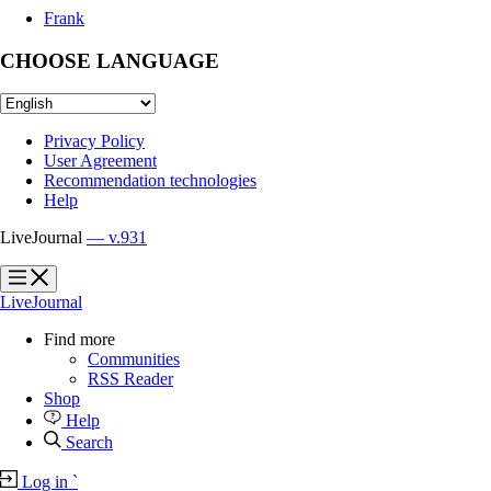
Frank
CHOOSE LANGUAGE
Privacy Policy
User Agreement
Recommendation technologies
Help
LiveJournal
— v.931
?
?
LiveJournal
Find more
Communities
RSS Reader
Shop
Help
Search
Log in
`