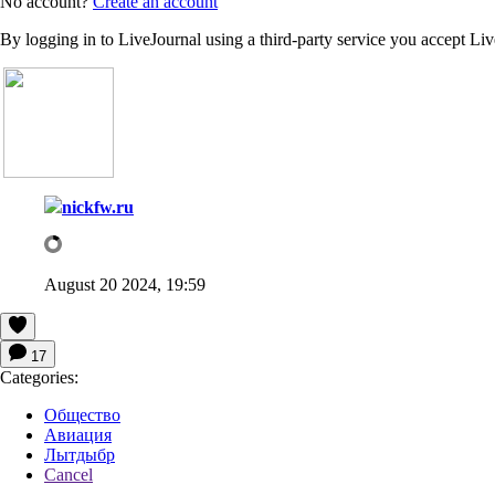
No account?
Create an account
By logging in to LiveJournal using a third-party service you accept Li
nickfw.ru
August 20 2024, 19:59
17
Categories:
Общество
Авиация
Лытдыбр
Cancel