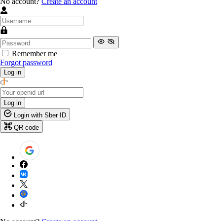
No account?
Create an account
Remember me
Forgot password
Log in
Log in
Login with Sber ID
QR code