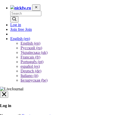
nickfw.ru
Log in
Join free
Join
English
(en)
English (en)
Русский (ru)
Українська (uk)
Français (fr)
Português (pt)
español (es)
Deutsch (de)
Italiano (it)
Беларуская (be)
Log in