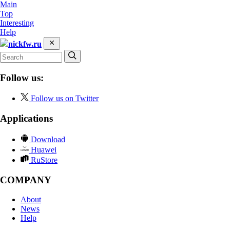
Main
Top
Interesting
Help
nickfw.ru
Follow us:
Follow us on Twitter
Applications
Download
Huawei
RuStore
COMPANY
About
News
Help