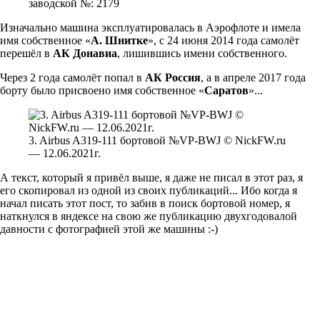
заводской №: 2179
Изначально машина эксплуатировалась в Аэрофлоте и имела
имя собственное «
А. Шнитке
», с 24 июня 2014 года самолёт
перешёл в
АК Донавиа
, лишившись имени собственного.
Через 2 года самолёт попал в
АК Россия
, а в апреле 2017 года
борту было присвоено имя собственное «
Саратов
»...
3. Airbus A319-111 бортовой №VP-BWJ © NickFW.ru
— 12.06.2021г.
А текст, который я привёл выше, я даже не писал в этот раз, я
его скопировал из одной из своих публикаций... Ибо когда я
начал писать этот пост, то забив в поиск бортовой номер, я
наткнулся в яндексе на свою же публикацию двухгодовалой
давности с фотографией этой же машины :-)