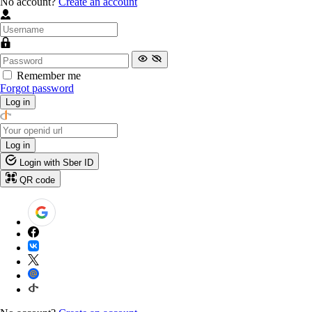
No account?
Create an account
Remember me
Forgot password
Log in
Log in
Login with Sber ID
QR code