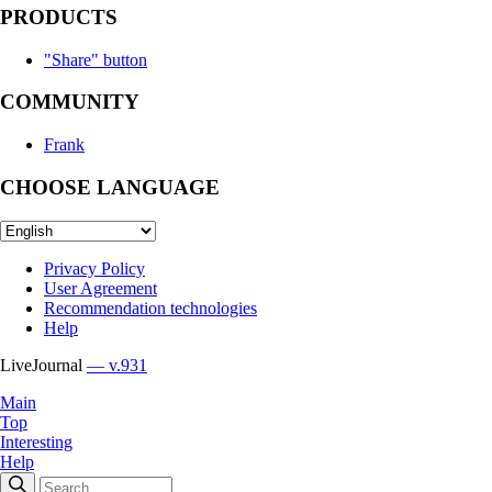
PRODUCTS
"Share" button
COMMUNITY
Frank
CHOOSE LANGUAGE
Privacy Policy
User Agreement
Recommendation technologies
Help
LiveJournal
— v.931
Main
Top
Interesting
Help