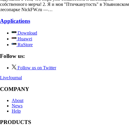
собственного мерча! 2. Я и моя "Птичканутость" в Ульяновском
лесопарке NickFW.ru —…
Applications
Download
Huawei
RuStore
Follow us:
Follow us on Twitter
LiveJournal
COMPANY
About
News
Help
PRODUCTS