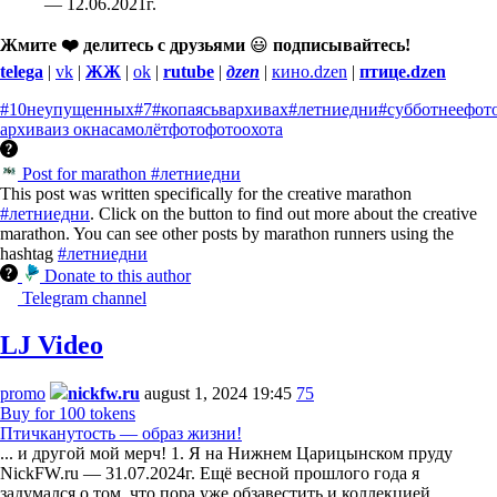
— 12.06.2021г.
Жмите ❤️ делитесь с друзьями
😃
подписывайтесь!
telega
|
vk
|
ЖЖ
|
ok
|
rutube
|
дzen
|
кино.dzen
|
птице.dzen
#10неупущенных
#7
#копаясьвархивах
#летниедни
#субботнеефот
архива
из окна
самолёт
фото
фотоохота
Post for marathon #летниедни
This post was written specifically for the creative marathon
#летниедни
. Click on the button to find out more about the creative
marathon. You can see other posts by marathon runners using the
hashtag
#летниедни
Donate to this author
Telegram channel
LJ Video
promo
nickfw.ru
august 1, 2024 19:45
75
Buy for 100 tokens
Птичканутость — образ жизни!
... и другой мой мерч! 1. Я на Нижнем Царицынском пруду
NickFW.ru — 31.07.2024г. Ещё весной прошлого года я
задумался о том, что пора уже обзавестить и коллекцией