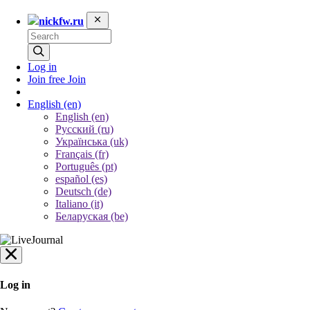
nickfw.ru
Log in
Join free
Join
English
(en)
English (en)
Русский (ru)
Українська (uk)
Français (fr)
Português (pt)
español (es)
Deutsch (de)
Italiano (it)
Беларуская (be)
Log in