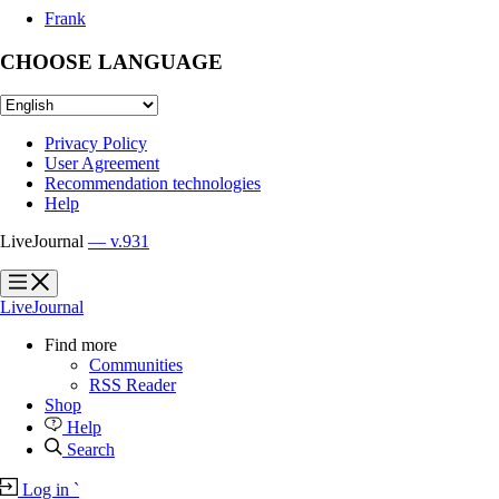
Frank
CHOOSE LANGUAGE
Privacy Policy
User Agreement
Recommendation technologies
Help
LiveJournal
— v.931
?
?
LiveJournal
Find more
Communities
RSS Reader
Shop
Help
Search
Log in
`