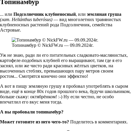
Топинамбур
... или
Подсолнечник клубненосный
, или
земляная груша
(лат. Heliánthus tuberósus)
— вид многолетних травянистых
клубненосных растений рода Подсолнечник, семейства
Астровые.
Топинамбур © NickFW.ru — 09.09.2024г.
Уж не знаю, ради ли его питательных сладковато-маслянистых,
картофеле-подобных клубней его выращивают, там где я его
заснял, или же чисто ради красивых жёлтых цветков, на
высоченных стеблях, превышающих пару метров своим
ростом... Смотрятся конечно они эффектно!
А вот в пищу земляную грушу я пробовал употреблять в сыром
виде, ещё в конце 80х годов прошлого века, будучи школьником,
больше скажу: октябрёнком! :-) Ну если честно, не особо
впечатлил его вкус меня тогда.
А вы пробовали топинамбур?
Может готовите из него чего-то?
Поделитесь в комментариях.