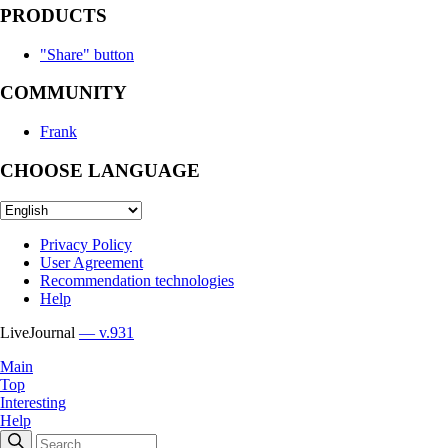
PRODUCTS
"Share" button
COMMUNITY
Frank
CHOOSE LANGUAGE
Privacy Policy
User Agreement
Recommendation technologies
Help
LiveJournal
— v.931
Main
Top
Interesting
Help