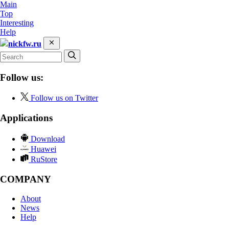
Main
Top
Interesting
Help
nickfw.ru
Follow us:
Follow us on Twitter
Applications
Download
Huawei
RuStore
COMPANY
About
News
Help