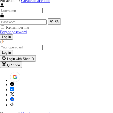
No account?
Create an account
Remember me
Forgot password
Log in
Log in
Login with Sber ID
QR code