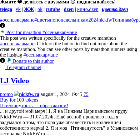
Жмите ❤️ делитесь с друзьями
😃
подписывайтесь!
telega
|
vk
|
ЖЖ
|
ok
|
rutube
|
dzen
|
кино.dzen
|
цветко.дzen
#осеньвкармане
#цветыпопонедельникам
2024
nickfw
Топинамбур
Post for marathon #осеньвкармане
This post was written specifically for the creative marathon
#осеньвкармане
. Click on the button to find out more about the
creative marathon. You can see other posts by marathon runners using
the hashtag
#осеньвкармане
Donate to this author
Telegram channel
LJ Video
promo
nickfw.ru
august 1, 2024 19:45
75
Buy for 100 tokens
Птичканутость — образ жизни!
... и другой мой мерч! 1. Я на Нижнем Царицынском пруду
NickFW.ru — 31.07.2024г. Ещё весной прошлого года я
задумался о том, что пора уже обзавестить и коллекцией
собственного мерча! 2. Я и моя "Птичканутость" в Ульяновском
лесопарке NickFW.ru —…