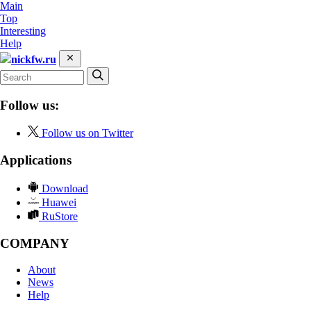
Main
Top
Interesting
Help
nickfw.ru
Follow us:
Follow us on Twitter
Applications
Download
Huawei
RuStore
COMPANY
About
News
Help