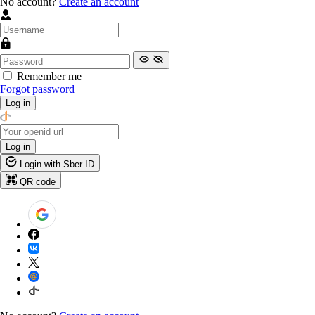
No account?
Create an account
Remember me
Forgot password
Log in
Log in
Login with Sber ID
QR code