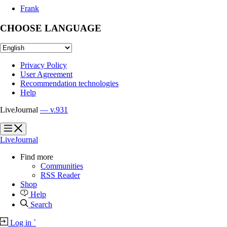
Frank
CHOOSE LANGUAGE
Privacy Policy
User Agreement
Recommendation technologies
Help
LiveJournal
— v.931
?
?
LiveJournal
Find more
Communities
RSS Reader
Shop
Help
Search
Log in
`