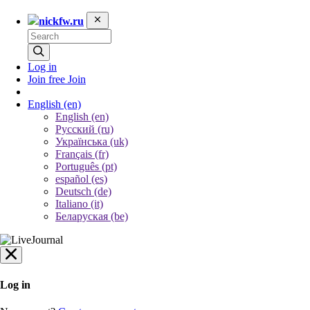
nickfw.ru
Log in
Join free
Join
English
(en)
English (en)
Русский (ru)
Українська (uk)
Français (fr)
Português (pt)
español (es)
Deutsch (de)
Italiano (it)
Беларуская (be)
Log in