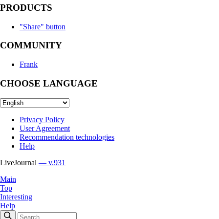
PRODUCTS
"Share" button
COMMUNITY
Frank
CHOOSE LANGUAGE
Privacy Policy
User Agreement
Recommendation technologies
Help
LiveJournal
— v.931
Main
Top
Interesting
Help