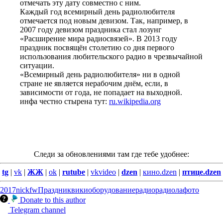
отмечать эту дату совместно с ним.
Каждый год всемирный день радиолюбителя
отмечается под новым девизом. Так, например, в
2007 году девизом праздника стал лозунг
«Расширение мира радиосвязей». В 2013 году
праздник посвящён столетию со дня первого
использования любительского радио в чрезвычайной
ситуации.
«Всемирный день радиолюбителя» ни в одной
стране не является нерабочим днём, если, в
зависимости от года, не попадает на выходной.
инфа честно стырена тут:
ru.wikipedia.org
Следи за обновлениями там где тебе удобнее:
tg
|
vk
|
ЖЖ
|
ok
|
rutube
|
vkvideo
|
dzen
|
кино.dzen
|
птице.dzen
2017
nickfw
Праздник
вики
оборудование
радио
радиола
фото
Donate to this author
Telegram channel