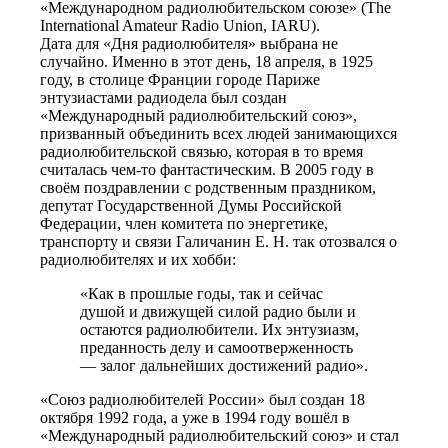
«Международном радиолюбительском союзе» (The
International Amateur Radio Union, IARU).
Дата для «Дня радиолюбителя» выбрана не
случайно. Именно в этот день, 18 апреля, в 1925
году, в столице Франции городе Париже
энтузиастами радиодела был создан
«Международный радиолюбительский союз»,
призванный объединить всех людей занимающихся
радиолюбительской связью, которая в то время
считалась чем-то фантастическим. В 2005 году в
своём поздравлении с родственным праздником,
депутат Государственной Думы Российской
Федерации, член комитета по энергетике,
транспорту и связи Галичанин Е. Н. так отозвался о
радиолюбителях и их хобби:
«Как в прошлые годы, так и сейчас
душой и движущей силой радио были и
остаются радиолюбители. Их энтузиазм,
преданность делу и самоотверженность
— залог дальнейших достижений радио».
«Союз радиолюбителей России» был создан 18
октября 1992 года, а уже в 1994 году вошёл в
«Международный радиолюбительский союз» и стал