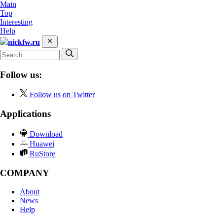
Main
Top
Interesting
Help
nickfw.ru
Follow us:
Follow us on Twitter
Applications
Download
Huawei
RuStore
COMPANY
About
News
Help