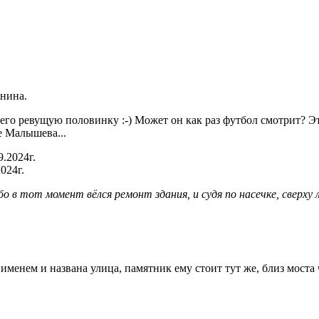
енина.
 его ревущую половинку :-) Может он как раз футбол смотрит? 
це Малышева...
024г.
ибо в тот момент вёлся ремонт здания, и судя по насечке, сверху
нем и названа улица, памятник ему стоит тут же, близ моста ч