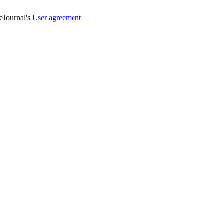
veJournal's
User agreement