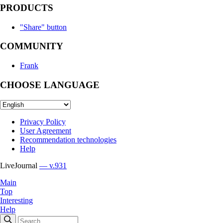
PRODUCTS
"Share" button
COMMUNITY
Frank
CHOOSE LANGUAGE
Privacy Policy
User Agreement
Recommendation technologies
Help
LiveJournal
— v.931
Main
Top
Interesting
Help