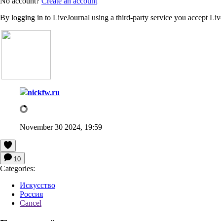
No account?
Create an account
By logging in to LiveJournal using a third-party service you accept Li
nickfw.ru
November 30 2024, 19:59
10
Categories:
Искусство
Россия
Cancel