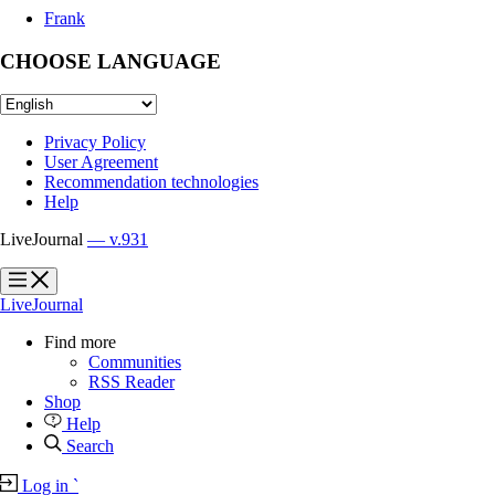
Frank
CHOOSE LANGUAGE
Privacy Policy
User Agreement
Recommendation technologies
Help
LiveJournal
— v.931
?
?
LiveJournal
Find more
Communities
RSS Reader
Shop
Help
Search
Log in
`