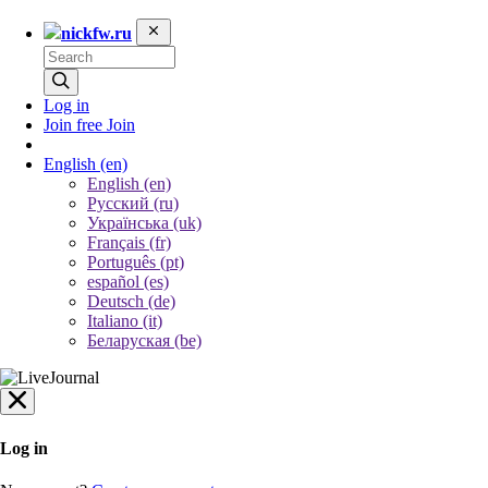
nickfw.ru
Log in
Join free
Join
English
(en)
English (en)
Русский (ru)
Українська (uk)
Français (fr)
Português (pt)
español (es)
Deutsch (de)
Italiano (it)
Беларуская (be)
Log in