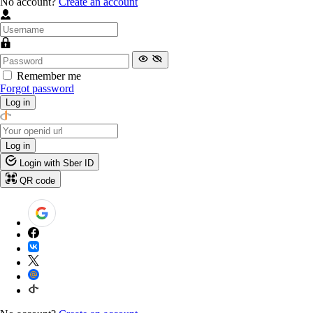
No account?
Create an account
Remember me
Forgot password
Log in
Log in
Login with Sber ID
QR code