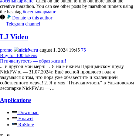
#осеньвкармане
. Click on the button to find out more about the
creative marathon. You can see other posts by marathon runners using
the hashtag
#осеньвкармане
Donate to this author
Telegram channel
LJ Video
promo
nickfw.ru
august 1, 2024 19:45
75
Buy for 100 tokens
Птичканутость — образ жизни!
... и другой мой мерч! 1. Я на Нижнем Царицынском пруду
NickFW.ru — 31.07.2024г. Ещё весной прошлого года я
задумался о том, что пора уже обзавестить и коллекцией
собственного мерча! 2. Я и моя "Птичканутость" в Ульяновском
лесопарке NickFW.ru —…
Applications
Download
Huawei
RuStore