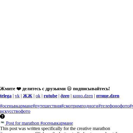
Жмите ❤️ делитесь с друзьями
😃
подписывайтесь!
telega
|
vk
|
ЖЖ
|
ok
|
rutube
|
дzen
|
кино.dzen
|
птице.dzen
#осеньвкармане
#путешествия
#смотримподноги
#телефонофото
#
искусство
фото
Post for marathon #осеньвкармане
This post was written specifically for the creative marathon