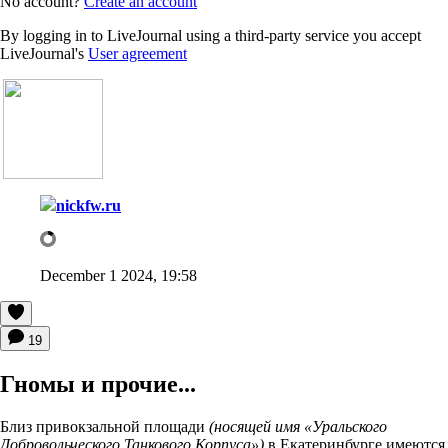
No account?
Create an account
By logging in to LiveJournal using a third-party service you accept
LiveJournal's
User agreement
nickfw.ru
December 1 2024, 19:58
19
Гномы и прочие...
Близ привокзальной площади
(носящей имя «Уральского
Добровольческого Танкового Корпуса»)
в Екатеринбурге имеются