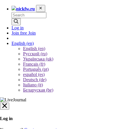
nickfw.ru
Log in
Join free
Join
English
(en)
English (en)
Русский (ru)
Українська (uk)
Français (fr)
Português (pt)
español (es)
Deutsch (de)
Italiano (it)
Беларуская (be)
Log in