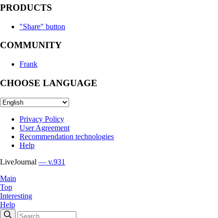
PRODUCTS
"Share" button
COMMUNITY
Frank
CHOOSE LANGUAGE
Privacy Policy
User Agreement
Recommendation technologies
Help
LiveJournal
— v.931
Main
Top
Interesting
Help