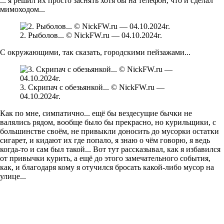
... я решил их просто заснять хотя бы на телефон, что и сделал
мимоходом...
2. Рыболов... © NickFW.ru — 04.10.2024г.
С окружающими, так сказать, городскими пейзажами...
3. Скрипач с обезьянкой... © NickFW.ru —
04.10.2024г.
Как по мне, симпатично... ещё бы вездесущие бычки не
валялись рядом, вообще было бы прекрасно, но курильщики, с
большинстве своём, не привыкли доносить до мусорки остатки
сигарет, и кидают их где попало, я знаю о чём говорю, я ведь
когда-то и сам был такой... Вот тут рассказывал, как я избавился
от привычки курить, а ещё до этого замечательного события,
как, и благодаря кому я отучился бросать какой-либо мусор на
улице...