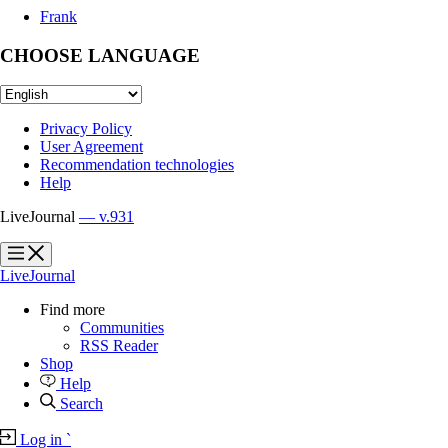
Frank
CHOOSE LANGUAGE
Privacy Policy
User Agreement
Recommendation technologies
Help
LiveJournal
— v.931
?
?
LiveJournal
Find more
Communities
RSS Reader
Shop
Help
Search
Log in
`