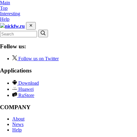
Main
Top
Interesting
Help
nickfw.ru
Follow us:
Follow us on Twitter
Applications
Download
Huawei
RuStore
COMPANY
About
News
Help