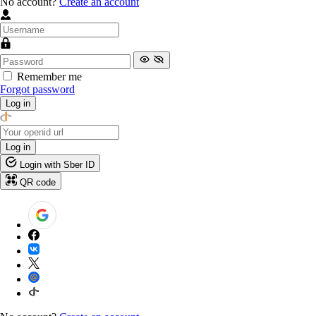
No account?
Create an account
Remember me
Forgot password
Log in
Log in
Login with Sber ID
QR code