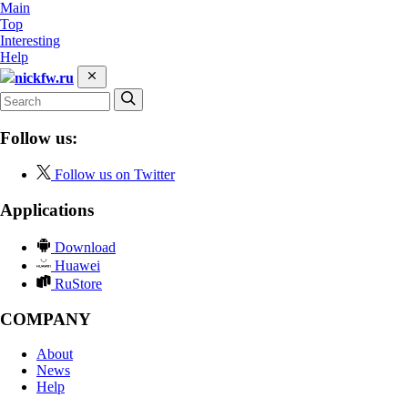
Main
Top
Interesting
Help
nickfw.ru
Follow us:
Follow us on Twitter
Applications
Download
Huawei
RuStore
COMPANY
About
News
Help