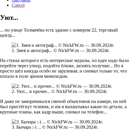
Cancel
Уют...
... по улице Толмачёва есть здание с номером 22, торговый
центр...
1. Змея и автограф... © NickFW.ru — 30.09.2024г.
На стенах которого есть интересные муралы, по идее надо было
перейти через улицу, подойти ближе, заснять получше... Но я
просто шёл никуда особо не заруливая, и снимал только то, что
попало в поле зрения мимоходом.
2. Уют... и прочее... © NickFW.ru — 30.09.2024г.
Я даже не заморачивался сменой объективов на камере, на ней
был пристёгнут телевик, и им я выхватывал какие-то детали, а
крупные планы, как кадр выше, снимал на телефон...
3. Бычара :-) ... © NickFW.ru — 30.09.2024г.