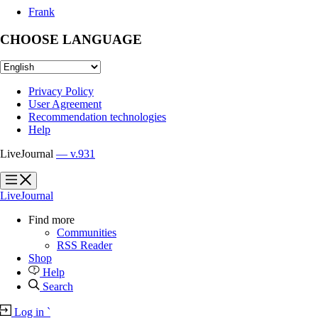
Frank
CHOOSE LANGUAGE
Privacy Policy
User Agreement
Recommendation technologies
Help
LiveJournal
— v.931
?
?
LiveJournal
Find more
Communities
RSS Reader
Shop
Help
Search
Log in
`