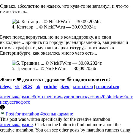
Однако, абсолютно не жалею, что куда-то не заглянул, и что-то
не до заснял...
4. Кентавр ... © NickFW.ru — 30.09.2024г.
Будет повод вернуться, но не в командировку, а в свои
выходные... Бродить по городу целенаправленно, выцеливая и
снимая граффити, муралы и архитектуру, а поснимать в
Екатеринбурге, как оказалось много чего есть...
5. Трещина ... © NickFW.ru — 30.09.2024г.
Жмите ❤️ делитесь с друзьями
😃
подписывайтесь!
telega
|
vk
|
ЖЖ
|
ok
|
rutube
|
дzen
|
кино.dzen
|
птице.dzen
#осеньвкармане
#путешествия
#уличноеискусство
2024
nickfw
Екат
искусство
фото
Post for marathon #осеньвкармане
This post was written specifically for the creative marathon
#осеньвкармане
. Click on the button to find out more about the
creative marathon. You can see other posts by marathon runners using