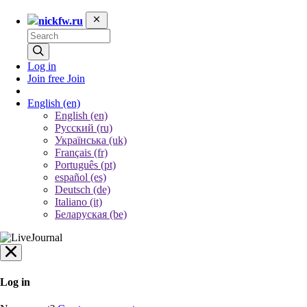
nickfw.ru
Log in
Join free
Join
English
(en)
English (en)
Русский (ru)
Українська (uk)
Français (fr)
Português (pt)
español (es)
Deutsch (de)
Italiano (it)
Беларуская (be)
Log in