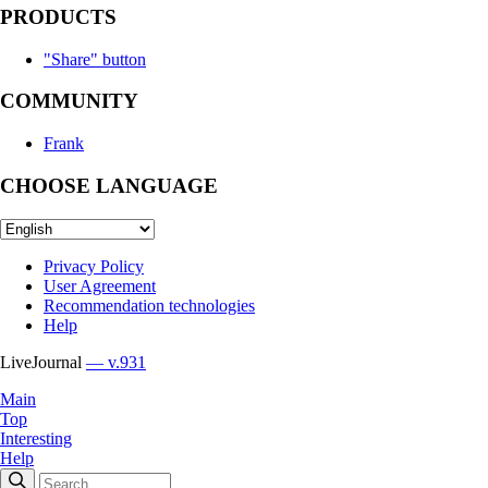
PRODUCTS
"Share" button
COMMUNITY
Frank
CHOOSE LANGUAGE
Privacy Policy
User Agreement
Recommendation technologies
Help
LiveJournal
— v.931
Main
Top
Interesting
Help