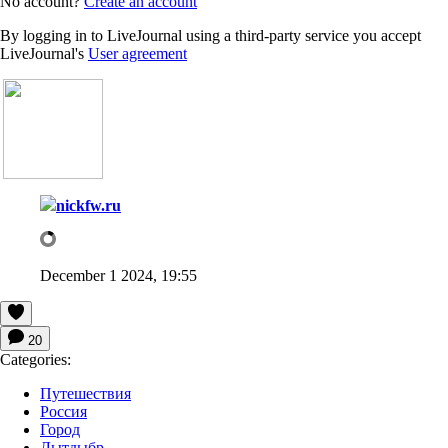
No account?
Create an account
By logging in to LiveJournal using a third-party service you accept
LiveJournal's
User agreement
nickfw.ru
December 1 2024, 19:55
20
Categories:
Путешествия
Россия
Город
Лытдыбр