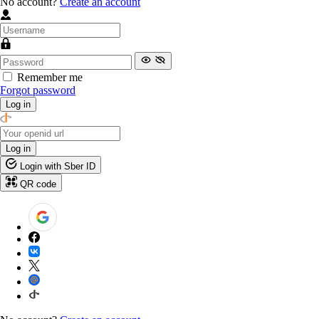
No account?
Create an account
Remember me
Forgot password
Log in
Log in
Login with Sber ID
QR code