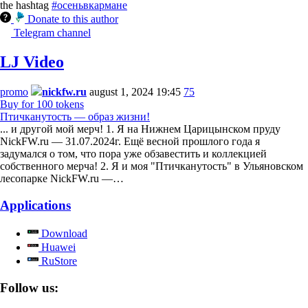
the hashtag
#осеньвкармане
Donate to this author
Telegram channel
LJ Video
promo
nickfw.ru
august 1, 2024 19:45
75
Buy for 100 tokens
Птичканутость — образ жизни!
... и другой мой мерч! 1. Я на Нижнем Царицынском пруду
NickFW.ru — 31.07.2024г. Ещё весной прошлого года я
задумался о том, что пора уже обзавестить и коллекцией
собственного мерча! 2. Я и моя "Птичканутость" в Ульяновском
лесопарке NickFW.ru —…
Applications
Download
Huawei
RuStore
Follow us: