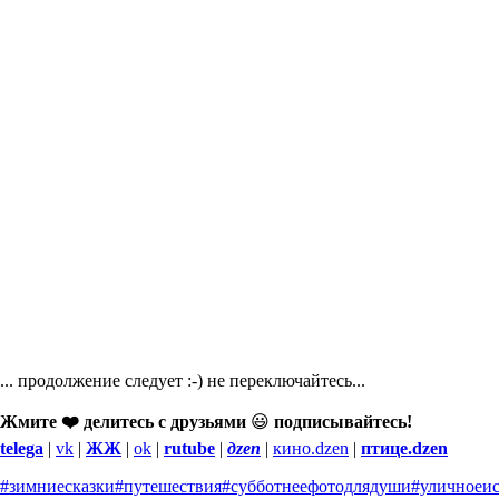
... продолжение следует :-) не переключайтесь...
Жмите ❤️ делитесь с друзьями
😃
подписывайтесь!
telega
|
vk
|
ЖЖ
|
ok
|
rutube
|
дzen
|
кино.dzen
|
птице.dzen
#зимниесказки
#путешествия
#субботнеефотодлядуши
#уличноеис