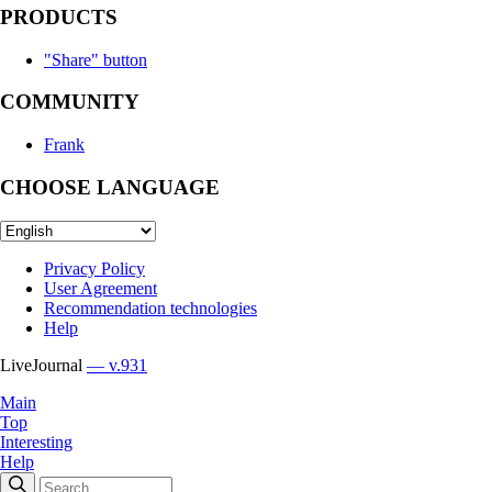
PRODUCTS
"Share" button
COMMUNITY
Frank
CHOOSE LANGUAGE
Privacy Policy
User Agreement
Recommendation technologies
Help
LiveJournal
— v.931
Main
Top
Interesting
Help