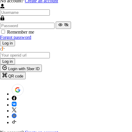
No account?
Create an account
Remember me
Forgot password
Log in
Log in
Login with Sber ID
QR code