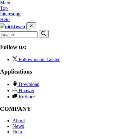
Main
Top
Interesting
Help
nickfw.ru
Follow us:
Follow us on Twitter
Applications
Download
Huawei
RuStore
COMPANY
About
News
Help