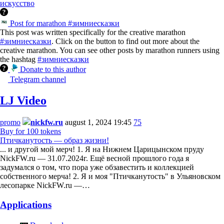
искусство
Post for marathon #зимниесказки
This post was written specifically for the creative marathon
#зимниесказки
. Click on the button to find out more about the
creative marathon. You can see other posts by marathon runners using
the hashtag
#зимниесказки
Donate to this author
Telegram channel
LJ Video
promo
nickfw.ru
august 1, 2024 19:45
75
Buy for 100 tokens
Птичканутость — образ жизни!
... и другой мой мерч! 1. Я на Нижнем Царицынском пруду
NickFW.ru — 31.07.2024г. Ещё весной прошлого года я
задумался о том, что пора уже обзавестить и коллекцией
собственного мерча! 2. Я и моя "Птичканутость" в Ульяновском
лесопарке NickFW.ru —…
Applications