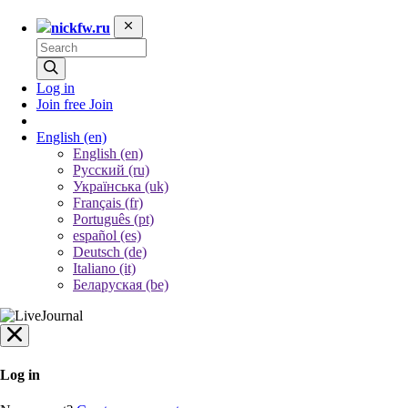
nickfw.ru
Log in
Join free
Join
English
(en)
English (en)
Русский (ru)
Українська (uk)
Français (fr)
Português (pt)
español (es)
Deutsch (de)
Italiano (it)
Беларуская (be)
Log in