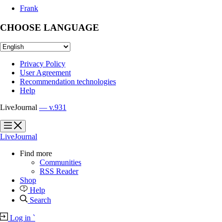
Frank
CHOOSE LANGUAGE
Privacy Policy
User Agreement
Recommendation technologies
Help
LiveJournal
— v.931
?
?
LiveJournal
Find more
Communities
RSS Reader
Shop
Help
Search
Log in
`