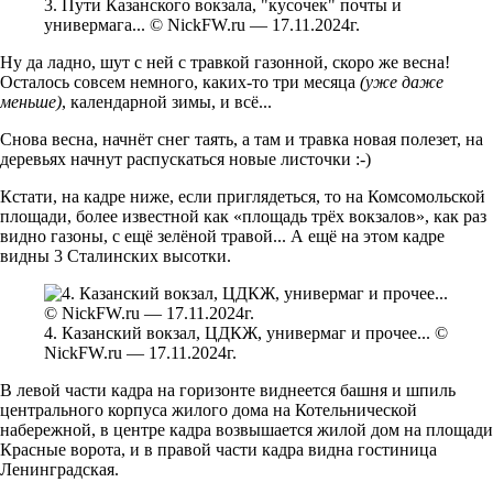
3. Пути Казанского вокзала, "кусочек" почты и
универмага... © NickFW.ru — 17.11.2024г.
Ну да ладно, шут с ней с травкой газонной, скоро же весна!
Осталось совсем немного, каких-то три месяца
(уже даже
меньше)
, календарной зимы, и всё...
Снова весна, начнёт снег таять, а там и травка новая полезет, на
деревьях начнут распускаться новые листочки :-)
Кстати, на кадре ниже, если приглядеться, то на Комсомольской
площади, более известной как «площадь трёх вокзалов», как раз
видно газоны, с ещё зелёной травой... А ещё на этом кадре
видны 3 Сталинских высотки.
4. Казанский вокзал, ЦДКЖ, универмаг и прочее... ©
NickFW.ru — 17.11.2024г.
В левой части кадра на горизонте виднеется башня и шпиль
центрального корпуса жилого дома на Котельнической
набережной, в центре кадра возвышается жилой дом на площади
Красные ворота, и в правой части кадра видна гостиница
Ленинградская.