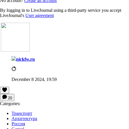
No account?
Create an account
By logging in to LiveJournal using a third-party service you accept
LiveJournal's
User agreement
nickfw.ru
December 8 2024, 19:59
20
Categories:
Транспорт
Архитектура
Россия
Cancel