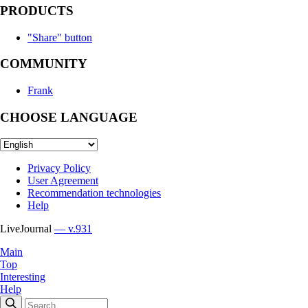
PRODUCTS
"Share" button
COMMUNITY
Frank
CHOOSE LANGUAGE
Privacy Policy
User Agreement
Recommendation technologies
Help
LiveJournal
— v.931
Main
Top
Interesting
Help