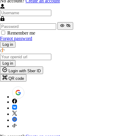
No account?
Create an account
Remember me
Forgot password
Log in
Log in
Login with Sber ID
QR code