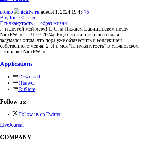
promo
nickfw.ru
august 1, 2024 19:45
75
Buy for 100 tokens
Птичканутость — образ жизни!
... и другой мой мерч! 1. Я на Нижнем Царицынском пруду
NickFW.ru — 31.07.2024г. Ещё весной прошлого года я
задумался о том, что пора уже обзавестить и коллекцией
собственного мерча! 2. Я и моя "Птичканутость" в Ульяновском
лесопарке NickFW.ru —…
Applications
Download
Huawei
RuStore
Follow us:
Follow us on Twitter
LiveJournal
COMPANY