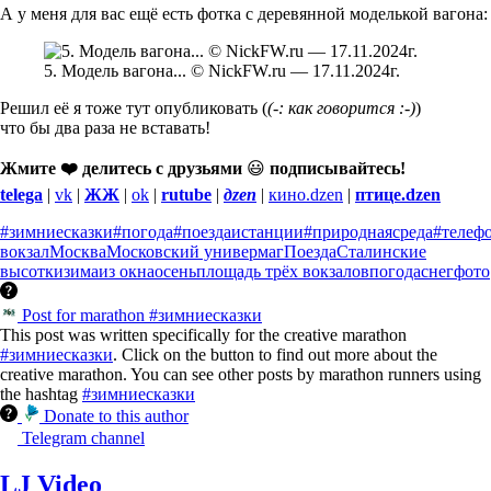
А у меня для вас ещё есть фотка с деревянной моделькой вагона:
5. Модель вагона... © NickFW.ru — 17.11.2024г.
Решил её я тоже тут опубликовать (
(-: как говорится :-)
)
что бы два раза не вставать!
Жмите ❤️ делитесь с друзьями
😃
подписывайтесь!
telega
|
vk
|
ЖЖ
|
ok
|
rutube
|
дzen
|
кино.dzen
|
птице.dzen
#зимниесказки
#погода
#поездаистанции
#природнаясреда
#телеф
вокзал
Москва
Московский универмаг
Поезда
Сталинские
высотки
зима
из окна
осень
площадь трёх вокзалов
погода
снег
фото
Post for marathon #зимниесказки
This post was written specifically for the creative marathon
#зимниесказки
. Click on the button to find out more about the
creative marathon. You can see other posts by marathon runners using
the hashtag
#зимниесказки
Donate to this author
Telegram channel
LJ Video