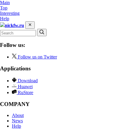
Main
Top
Interesting
Help
nickfw.ru
Follow us:
Follow us on Twitter
Applications
Download
Huawei
RuStore
COMPANY
About
News
Help