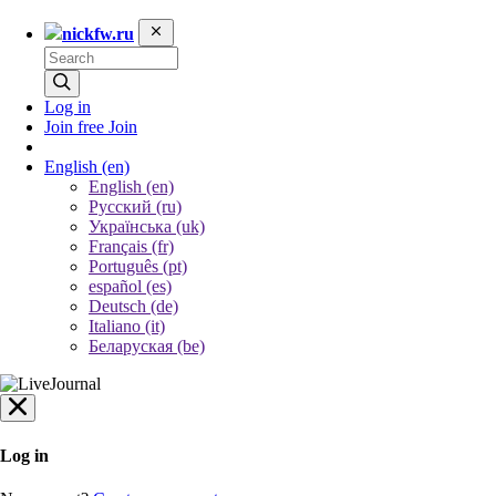
nickfw.ru
Log in
Join free
Join
English
(en)
English (en)
Русский (ru)
Українська (uk)
Français (fr)
Português (pt)
español (es)
Deutsch (de)
Italiano (it)
Беларуская (be)
Log in