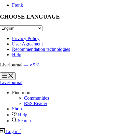
Frank
CHOOSE LANGUAGE
Privacy Policy
User Agreement
Recommendation technologies
Help
LiveJournal
— v.931
?
?
LiveJournal
Find more
Communities
RSS Reader
Shop
Help
Search
Log in
`