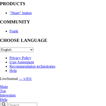
PRODUCTS
"Share" button
COMMUNITY
Frank
CHOOSE LANGUAGE
Privacy Policy
User Agreement
Recommendation technologies
Help
LiveJournal
— v.931
Main
Top
Interesting
Help