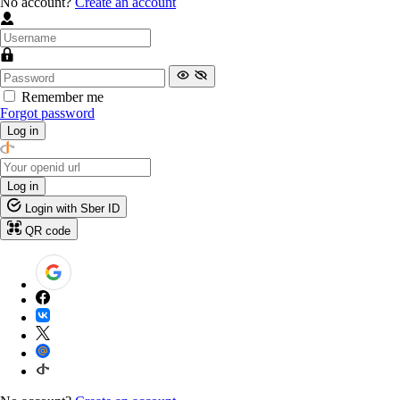
No account?
Create an account
Remember me
Forgot password
Log in
Log in
Login with Sber ID
QR code