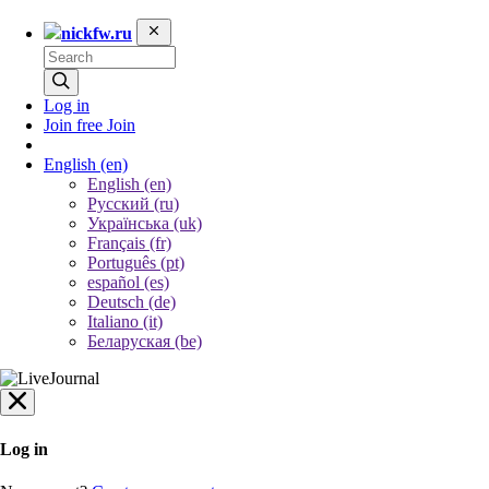
nickfw.ru
Log in
Join free
Join
English
(en)
English (en)
Русский (ru)
Українська (uk)
Français (fr)
Português (pt)
español (es)
Deutsch (de)
Italiano (it)
Беларуская (be)
Log in