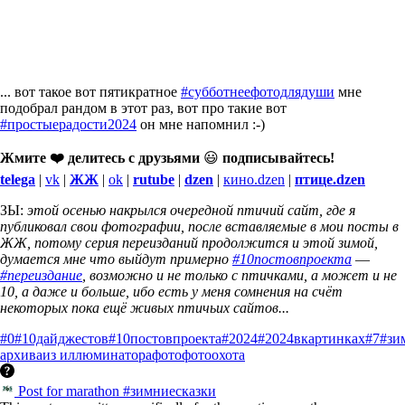
... вот такое вот пятикратное
#субботнеефотодлядуши
мне
подобрал рандом в этот раз, вот про такие вот
#простыерадости2024
он мне напомнил :-)
Жмите ❤️ делитесь с друзьями
😃
подписывайтесь!
telega
|
vk
|
ЖЖ
|
ok
|
rutube
|
dzen
|
кино.dzen
|
птице.dzen
ЗЫ:
этой осенью накрылся очередной птичий сайт, где я
публиковал свои фотографии, после вставляемые в мои посты в
ЖЖ, потому серия переизданий продолжится и этой зимой,
думается мне что выйдут примерно
#10постовпроекта
—
#переиздание
, возможно и не только с птичками, а может и не
10, а даже и больше, ибо есть у меня сомнения на счёт
некоторых пока ещё живых птичьих сайтов...
#0
#10дайджестов
#10постовпроекта
#2024
#2024вкартинках
#7
#зи
архива
из иллюминатора
фото
фотоохота
Post for marathon #зимниесказки