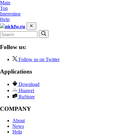
Main
Top
Interesting
Help
nickfw.ru
Follow us:
Follow us on Twitter
Applications
Download
Huawei
RuStore
COMPANY
About
News
Help