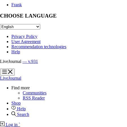
Frank
CHOOSE LANGUAGE
Privacy Policy
User Agreement
Recommendation technologies
Help
LiveJournal
— v.931
?
?
LiveJournal
Find more
Communities
RSS Reader
Shop
Help
Search
Log in
`