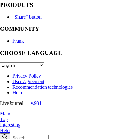
PRODUCTS
"Share" button
COMMUNITY
Frank
CHOOSE LANGUAGE
Privacy Policy
User Agreement
Recommendation technologies
Help
LiveJournal
— v.931
Main
Top
Interesting
Help