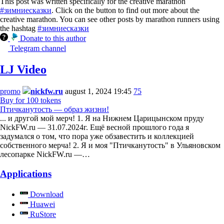
This post was written specifically for the creative marathon
#зимниесказки
. Click on the button to find out more about the
creative marathon. You can see other posts by marathon runners using
the hashtag
#зимниесказки
Donate to this author
Telegram channel
LJ Video
promo
nickfw.ru
august 1, 2024 19:45
75
Buy for 100 tokens
Птичканутость — образ жизни!
... и другой мой мерч! 1. Я на Нижнем Царицынском пруду
NickFW.ru — 31.07.2024г. Ещё весной прошлого года я
задумался о том, что пора уже обзавестить и коллекцией
собственного мерча! 2. Я и моя "Птичканутость" в Ульяновском
лесопарке NickFW.ru —…
Applications
Download
Huawei
RuStore