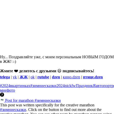
Ну... Поздравляйте уже, с моим персональным НОВЫМ ГОДОМ
в ЖЖ! :-)
Жмите ❤️ делитесь с друзьями
😃
подписывайтесь!
telega
|
vk
|
ЖЖ
|
ok
|
rutube
|
dzen
|
кино.dzen
|
птице.dzen
#2024вкартинках
#зимниесказки
2024
nickfw
Праздник
Я
автопортр
мне
фото
Post for marathon #зимниесказки
This post was written specifically for the creative marathon
#зимниесказки
. Click on the button to find out more about the