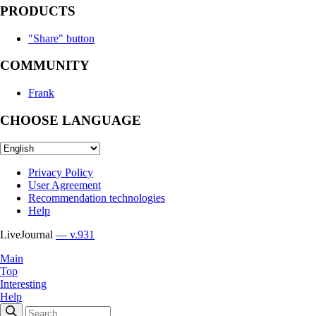
PRODUCTS
"Share" button
COMMUNITY
Frank
CHOOSE LANGUAGE
Privacy Policy
User Agreement
Recommendation technologies
Help
LiveJournal
— v.931
Main
Top
Interesting
Help