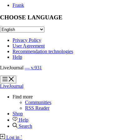
Frank
CHOOSE LANGUAGE
Privacy Policy
User Agreement
Recommendation technologies
Help
LiveJournal
— v.931
?
?
LiveJournal
Find more
Communities
RSS Reader
Shop
Help
Search
Log in
`