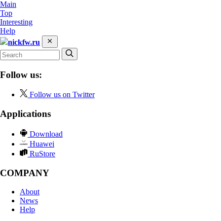
Main
Top
Interesting
Help
nickfw.ru
Follow us:
Follow us on Twitter
Applications
Download
Huawei
RuStore
COMPANY
About
News
Help