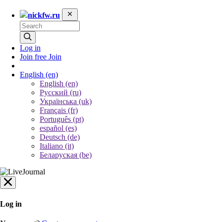
nickfw.ru
Log in
Join free
Join
English
(en)
English (en)
Русский (ru)
Українська (uk)
Français (fr)
Português (pt)
español (es)
Deutsch (de)
Italiano (it)
Беларуская (be)
Log in