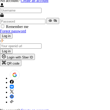
No account?
Create an account
Remember me
Forgot password
Log in
Log in
Login with Sber ID
QR code