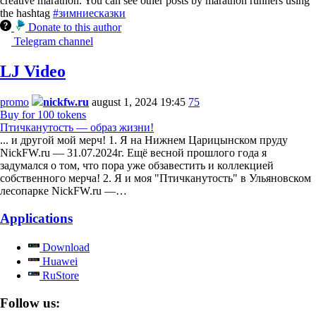
creative marathon. You can see other posts by marathon runners using
the hashtag
#зимниесказки
Donate to this author
Telegram channel
LJ Video
promo
nickfw.ru
august 1, 2024 19:45
75
Buy for 100 tokens
Птичканутость — образ жизни!
... и другой мой мерч! 1. Я на Нижнем Царицынском пруду
NickFW.ru — 31.07.2024г. Ещё весной прошлого года я
задумался о том, что пора уже обзавестить и коллекцией
собственного мерча! 2. Я и моя "Птичканутость" в Ульяновском
лесопарке NickFW.ru —…
Applications
Download
Huawei
RuStore
Follow us: