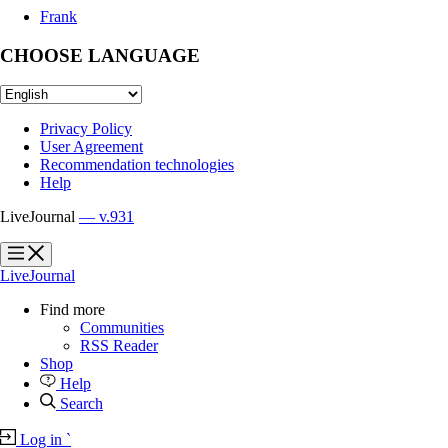
Frank
CHOOSE LANGUAGE
Privacy Policy
User Agreement
Recommendation technologies
Help
LiveJournal
— v.931
?
?
LiveJournal
Find more
Communities
RSS Reader
Shop
Help
Search
Log in
`