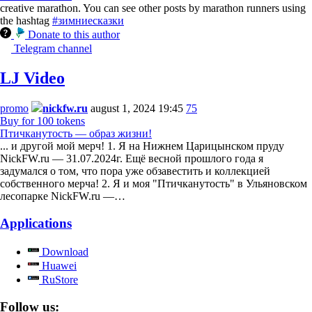
creative marathon. You can see other posts by marathon runners using
the hashtag
#зимниесказки
Donate to this author
Telegram channel
LJ Video
promo
nickfw.ru
august 1, 2024 19:45
75
Buy for 100 tokens
Птичканутость — образ жизни!
... и другой мой мерч! 1. Я на Нижнем Царицынском пруду
NickFW.ru — 31.07.2024г. Ещё весной прошлого года я
задумался о том, что пора уже обзавестить и коллекцией
собственного мерча! 2. Я и моя "Птичканутость" в Ульяновском
лесопарке NickFW.ru —…
Applications
Download
Huawei
RuStore
Follow us: