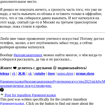
дополнительное место.
Я решил не покупать ничего, а грохнуть часть того, что уже не
надо, а часть выкачать из облака и оставить только в оффлайне,
того, что и так собирался давно выкачать. И вот наткнулся на
этот кадр, снятый где-то в Москве на третьем транспортном
кольце, пока стояли в пробке.
Любо мне такое проявление уличного искусства! Потому достал
телефон, заснял, а вот опубликовать забыл тогда, а сейчас
разбирая архивы наткнулся.
Вообще
#копаясьвархивах
можно найти многое, о чём когда-то
собирался рассказать, да так и не рассказал...
Жмите ❤️ делитесь с друзьями
😃
подписывайтесь!
telega
|
vk
|
ЖЖ
|
ok
|
rutube
|
дzen
|
кино.dzen
|
птице.dzen
#зимниесказки
#копаясьвархивах
#уличноеискусство
2021
nickfw
М
архива
уличное искусство
яндекс
Post for marathon #зимниесказки
This post was written specifically for the creative marathon
#зимниесказки
. Click on the button to find out more about the