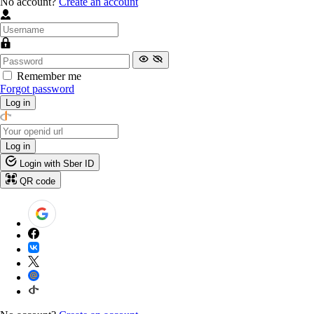
No account?
Create an account
Remember me
Forgot password
Log in
Log in
Login with Sber ID
QR code