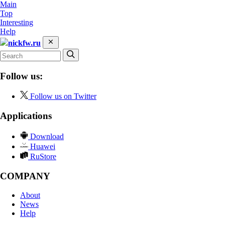
Main
Top
Interesting
Help
nickfw.ru
Follow us:
Follow us on Twitter
Applications
Download
Huawei
RuStore
COMPANY
About
News
Help