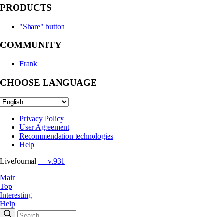
PRODUCTS
"Share" button
COMMUNITY
Frank
CHOOSE LANGUAGE
Privacy Policy
User Agreement
Recommendation technologies
Help
LiveJournal
— v.931
Main
Top
Interesting
Help