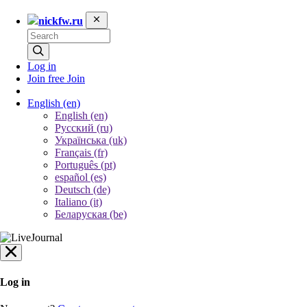
nickfw.ru
Log in
Join free
Join
English
(en)
English (en)
Русский (ru)
Українська (uk)
Français (fr)
Português (pt)
español (es)
Deutsch (de)
Italiano (it)
Беларуская (be)
Log in