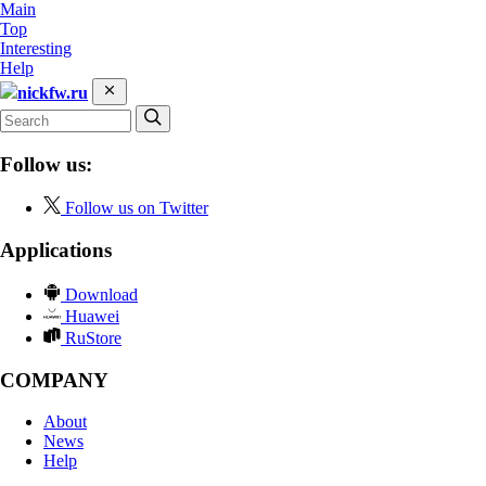
Main
Top
Interesting
Help
nickfw.ru
Follow us:
Follow us on Twitter
Applications
Download
Huawei
RuStore
COMPANY
About
News
Help