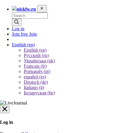
nickfw.ru
Log in
Join free
Join
English
(en)
English (en)
Русский (ru)
Українська (uk)
Français (fr)
Português (pt)
español (es)
Deutsch (de)
Italiano (it)
Беларуская (be)
Log in