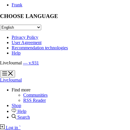
Frank
CHOOSE LANGUAGE
Privacy Policy
User Agreement
Recommendation technologies
Help
LiveJournal
— v.931
?
?
LiveJournal
Find more
Communities
RSS Reader
Shop
Help
Search
Log in
`