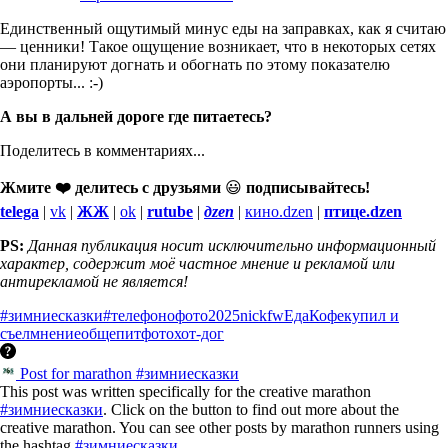
Единственный ощутимый минус еды на заправках, как я считаю
— ценники! Такое ощущение возникает, что в некоторых сетях
они планируют догнать и обогнать по этому показателю
аэропорты... :-)
А вы в дальней дороге где питаетесь?
Поделитесь в комментариях...
Жмите ❤️ делитесь с друзьями
😃
подписывайтесь!
telega
|
vk
|
ЖЖ
|
ok
|
rutube
|
дzen
|
кино.dzen
|
птице.dzen
PS:
Данная публикация носит исключительно информационный
характер, содержит моё частное мнение и рекламой или
антирекламой не является!
#зимниесказки
#телефонофото
2025
nickfw
Еда
Кофе
купил и
съел
мнение
общепит
фото
хот-дог
Post for marathon #зимниесказки
This post was written specifically for the creative marathon
#зимниесказки
. Click on the button to find out more about the
creative marathon. You can see other posts by marathon runners using
the hashtag
#зимниесказки