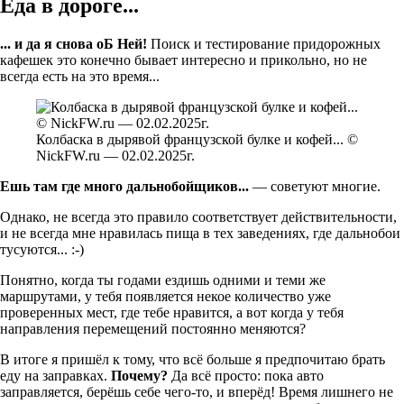
Еда в дороге...
... и да я снова оБ Ней!
Поиск и тестирование придорожных
кафешек это конечно бывает интересно и прикольно, но не
всегда есть на это время...
Колбаска в дырявой французской булке и кофей... ©
NickFW.ru — 02.02.2025г.
Ешь там где много дальнобойщиков...
— советуют многие.
Однако, не всегда это правило соответствует действительности,
и не всегда мне нравилась пища в тех заведениях, где дальнобои
тусуются... :-)
Понятно, когда ты годами ездишь одними и теми же
маршрутами, у тебя появляется некое количество уже
проверенных мест, где тебе нравится, а вот когда у тебя
направления перемещений постоянно меняются?
В итоге я пришёл к тому, что всё больше я предпочитаю брать
еду на заправках.
Почему?
Да всё просто: пока авто
заправляется, берёшь себе чего-то, и вперёд! Время лишнего не