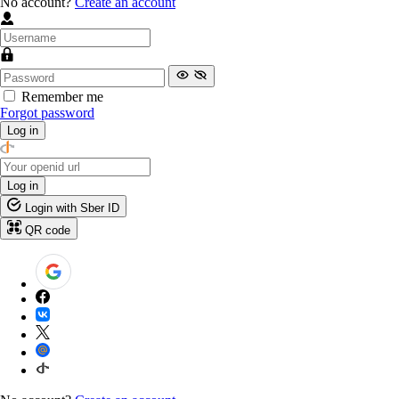
No account?
Create an account
Remember me
Forgot password
Log in
Log in
Login with Sber ID
QR code