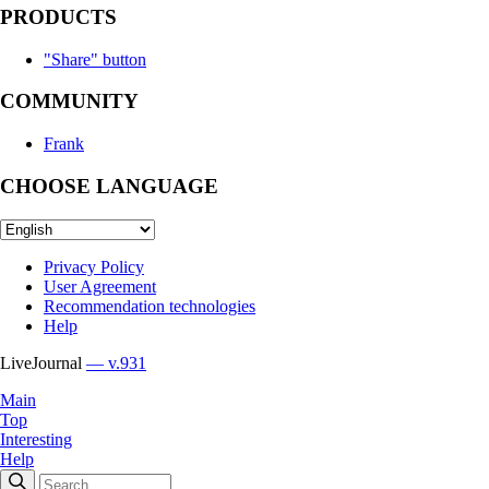
PRODUCTS
"Share" button
COMMUNITY
Frank
CHOOSE LANGUAGE
Privacy Policy
User Agreement
Recommendation technologies
Help
LiveJournal
— v.931
Main
Top
Interesting
Help