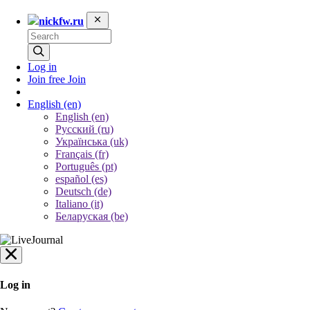
nickfw.ru
Log in
Join free
Join
English
(en)
English (en)
Русский (ru)
Українська (uk)
Français (fr)
Português (pt)
español (es)
Deutsch (de)
Italiano (it)
Беларуская (be)
Log in