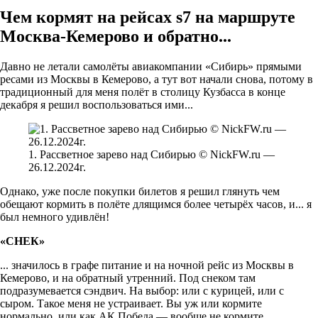
Чем кормят на рейсах s7 на маршруте
Москва-Кемерово и обратно...
Давно не летали самолёты авиакомпании «Сибирь» прямыми
ресами из Москвы в Кемерово, а тут вот начали снова, потому в
традиционный для меня полёт в столицу Кузбасса в конце
декабря я решил воспользоваться ими...
1. Рассветное зарево над Сибирью © NickFW.ru —
26.12.2024г.
Однако, уже после покупки билетов я решил глянуть чем
обещают кормить в полёте длящимся более четырёх часов, и... я
был немного удивлён!
«СНЕК»
... значилось в графе питание и на ночной рейс из Москвы в
Кемерово, и на обратный утренний. Под снеком там
подразумевается сэндвич. На выбор: или с курицей, или с
сыром. Такое меня не устраивает. Вы уж или кормите
нормально, или как АК Победа — вообще не кормите.