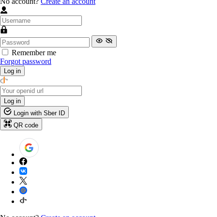
No account?
Create an account
Remember me
Forgot password
Log in
Log in
Login with Sber ID
QR code