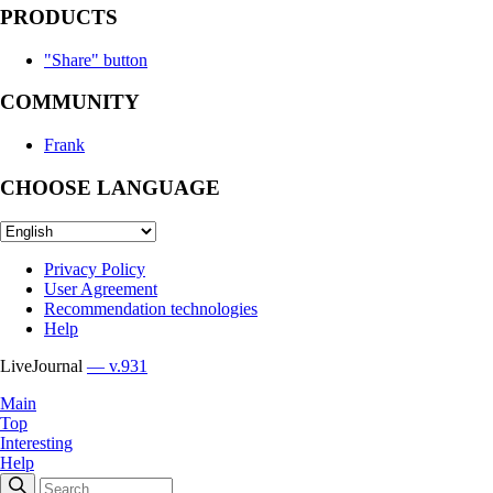
PRODUCTS
"Share" button
COMMUNITY
Frank
CHOOSE LANGUAGE
Privacy Policy
User Agreement
Recommendation technologies
Help
LiveJournal
— v.931
Main
Top
Interesting
Help