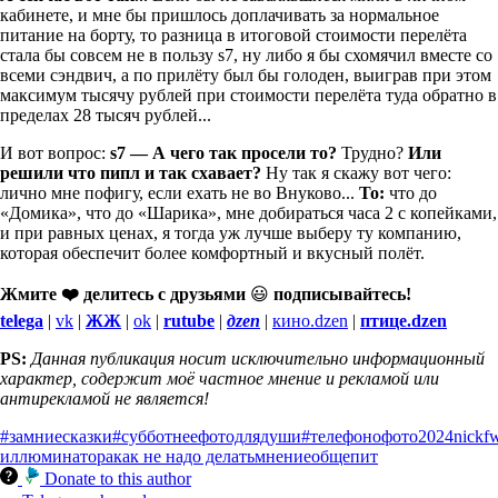
кабинете, и мне бы пришлось доплачивать за нормальное
питание на борту, то разница в итоговой стоимости перелёта
стала бы совсем не в пользу s7, ну либо я бы схомячил вместе со
всеми сэндвич, а по прилёту был бы голоден, выиграв при этом
максимум тысячу рублей при стоимости перелёта туда обратно в
пределах 28 тысяч рублей...
И вот вопрос:
s7 — А чего так просели то?
Трудно?
Или
решили что пипл и так схавает?
Ну так я скажу вот чего:
лично мне пофигу, если ехать не во Внуково...
То:
что до
«Домика», что до «Шарика», мне добираться часа 2 с копейками,
и при равных ценах, я тогда уж лучше выберу ту компанию,
которая обеспечит более комфортный и вкусный полёт.
Жмите ❤️ делитесь с друзьями
😃
подписывайтесь!
telega
|
vk
|
ЖЖ
|
ok
|
rutube
|
дzen
|
кино.dzen
|
птице.dzen
PS:
Данная публикация носит исключительно информационный
характер, содержит моё частное мнение и рекламой или
антирекламой не является!
#замниесказки
#субботнеефотодлядуши
#телефонофото
2024
nickf
иллюминатора
как не надо делать
мнение
общепит
Donate to this author