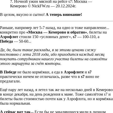
7. Ночной ужин мясной на рейсе s7: Москва —
Кемерово © NickFW.ru — 20.12.2024г.
В целом, вкусно и сытно!
А теперь внимание!
Раньше, например лет 5-7 назад, на одно и тоже направление...
конкретно про
«Москва — Кемерово и обратно»
, билеты на
Аэрофлот
стоили 150 «условных денег»,
s7
— 100-110, а
Победа
— 50-60...
Да, да, были такие расклады, я за этими ценами слежу
постоянно с лета 2018 года, ибо приходится каждый месяц
покупать сотрудникам нашего участка билеты на самолёты
этого маршрута за счёт конторы.
В Победе
не было кормёжки, а еда в
Аэрофлоте
и
s7
практически ничем не отличалась, разве что в
s7
вино не
предлагали.
Ещё пару лет назад, я летел так же на несколько дней в Кемерово
в конце декабря, на день рождения к маме. Тоже самолётом s7 и
билеты были стоимостью почти как у Аэрофлота, но и кормёжка
была нормальная.
А сейчас вот так...
Если бы не завалявшиеся мили в личном