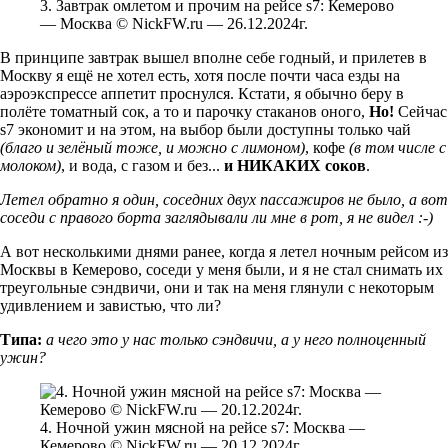
3. Завтрак омлетом и прочим на рейсе s7: Кемерово
— Москва © NickFW.ru — 26.12.2024г.
В принципе завтрак вышел вполне себе годный, и прилетев в
Москву я ещё не хотел есть, хотя после почти часа езды на
аэроэкспрессе аппетит проснулся. Кстати, я обычно беру в
полёте томатный сок, а то и парочку стаканов оного,
Но!
Сейчас
s7 экономит и на этом, на выбор были доступны только чай
(благо и зелёный тоже, и можно с лимоном)
, кофе
(в том числе с
молоком)
, и вода, с газом и без...
и НИКАКИХ соков
.
Летел обратно я один, соседних двух пассажиров не было, а вот
соседи с правого борта заглядывали ли мне в рот, я не видел :-)
А вот несколькими днями ранее, когда я летел ночным рейсом из
Москвы в Кемерово, соседи у меня были, и я не стал снимать их
треугольные сэндвичи, они и так на меня глянули с некоторым
удивлением и завистью, что ли?
Типа:
а чего это у нас только сэндвичи, а у него полноценный
ужин?
4. Ночной ужин мясной на рейсе s7: Москва —
Кемерово © NickFW.ru — 20.12.2024г.