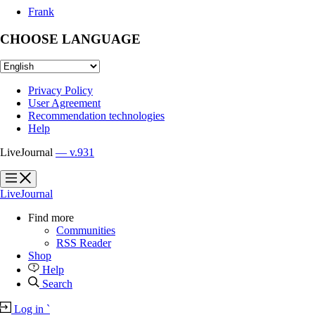
Frank
CHOOSE LANGUAGE
Privacy Policy
User Agreement
Recommendation technologies
Help
LiveJournal
— v.931
?
?
LiveJournal
Find more
Communities
RSS Reader
Shop
Help
Search
Log in
`