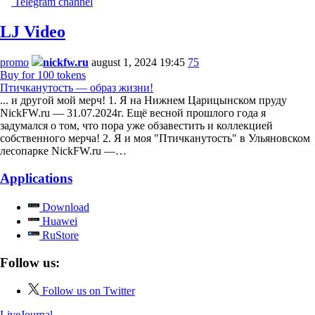
Telegram channel
LJ Video
promo
nickfw.ru
august 1, 2024 19:45
75
Buy for 100 tokens
Птичканутость — образ жизни!
... и другой мой мерч! 1. Я на Нижнем Царицынском пруду
NickFW.ru — 31.07.2024г. Ещё весной прошлого года я
задумался о том, что пора уже обзавестить и коллекцией
собственного мерча! 2. Я и моя "Птичканутость" в Ульяновском
лесопарке NickFW.ru —…
Applications
Download
Huawei
RuStore
Follow us:
Follow us on Twitter
LiveJournal