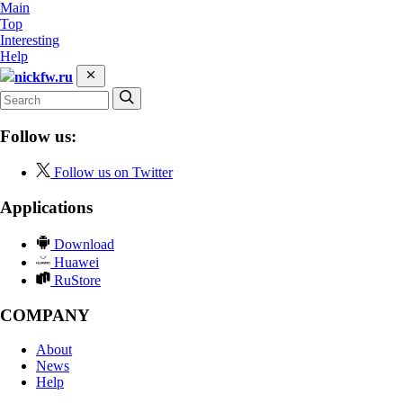
Main
Top
Interesting
Help
nickfw.ru
Follow us:
Follow us on Twitter
Applications
Download
Huawei
RuStore
COMPANY
About
News
Help