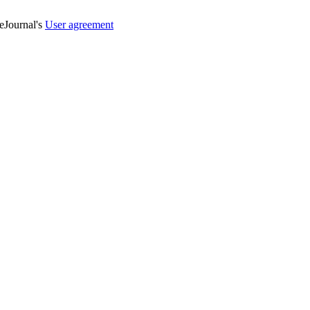
veJournal's
User agreement