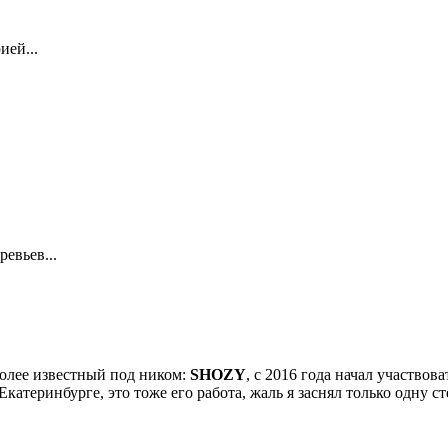
ией...
евьев...
олее известный под ником:
SHOZY
, с 2016 года начал участвов
теринбурге, это тоже его работа, жаль я заснял только одну сте