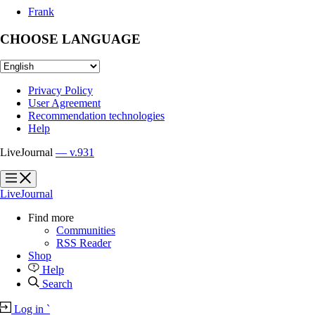
Frank
CHOOSE LANGUAGE
Privacy Policy
User Agreement
Recommendation technologies
Help
LiveJournal
— v.931
?
?
LiveJournal
Find more
Communities
RSS Reader
Shop
Help
Search
Log in
`