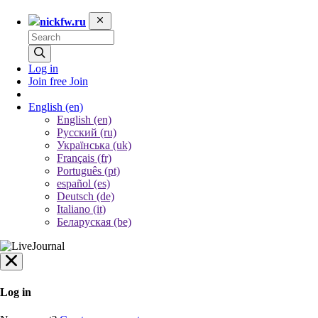
nickfw.ru
Log in
Join free
Join
English
(en)
English (en)
Русский (ru)
Українська (uk)
Français (fr)
Português (pt)
español (es)
Deutsch (de)
Italiano (it)
Беларуская (be)
Log in