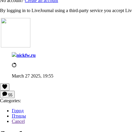
No account?
Create an account
By logging in to LiveJournal using a third-party service you accept Li
nickfw.ru
March 27 2025, 19:55
55
Categories:
Город
Птицы
Cancel