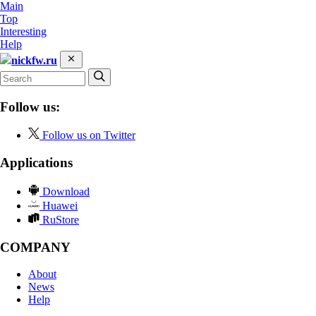
Main
Top
Interesting
Help
nickfw.ru
Follow us:
Follow us on Twitter
Applications
Download
Huawei
RuStore
COMPANY
About
News
Help