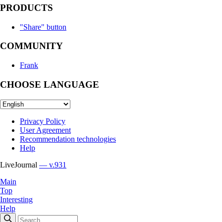
PRODUCTS
"Share" button
COMMUNITY
Frank
CHOOSE LANGUAGE
Privacy Policy
User Agreement
Recommendation technologies
Help
LiveJournal
— v.931
Main
Top
Interesting
Help