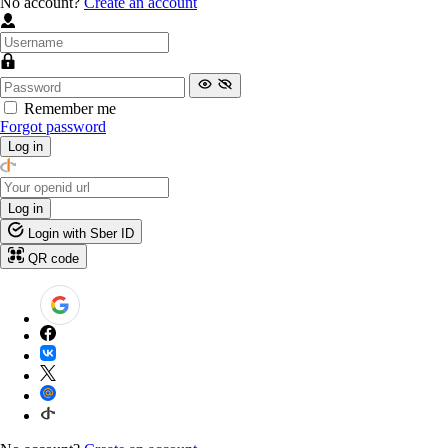
No account?
Create an account
Remember me
Forgot password
Log in
Log in
Login with Sber ID
QR code