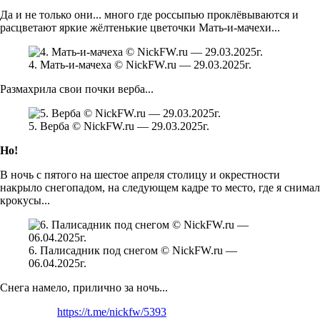
Да и не только они... много где россыпью проклёвываются и
расцветают яркие жёлтенькие цветочки Мать-и-мачехи...
4. Мать-и-мачеха © NickFW.ru — 29.03.2025г.
Размахрила свои почки верба...
5. Верба © NickFW.ru — 29.03.2025г.
Но!
В ночь с пятого на шестое апреля столицу и окрестности
накрыло снегопадом, на следующем кадре то место, где я снимал
крокусы...
6. Палисадник под снегом © NickFW.ru —
06.04.2025г.
Снега намело, прилично за ночь...
https://t.me/nickfw/5393