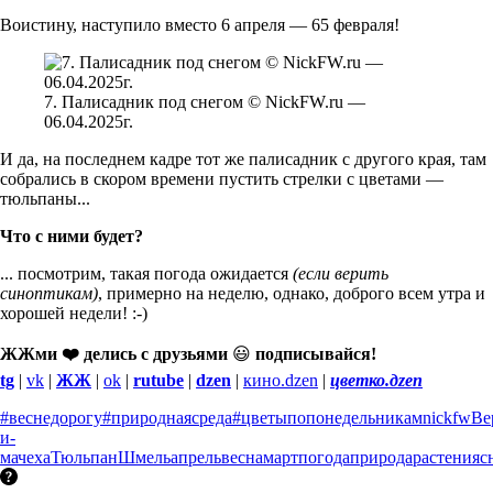
Воистину, наступило вместо 6 апреля — 65 февраля!
7. Палисадник под снегом © NickFW.ru —
06.04.2025г.
И да, на последнем кадре тот же палисадник с другого края, там
собрались в скором времени пустить стрелки с цветами —
тюльпаны...
Что с ними будет?
... посмотрим, такая погода ожидается
(если верить
синоптикам)
, примерно на неделю, однако, доброго всем утра и
хорошей недели! :-)
ЖЖми ❤️ делись с друзьями
😃
подписывайся!
tg
|
vk
|
ЖЖ
|
ok
|
rutube
|
dzen
|
кино.dzen
|
цветко.дzen
#веснедорогу
#природнаясреда
#цветыпопонедельникам
nickfw
Ве
и-
мачеха
Тюльпан
Шмель
апрель
весна
март
погода
природа
растения
с