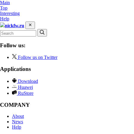
Main
Top
Interesting
Help
nickfw.ru
Follow us:
Follow us on Twitter
Applications
Download
Huawei
RuStore
COMPANY
About
News
Help