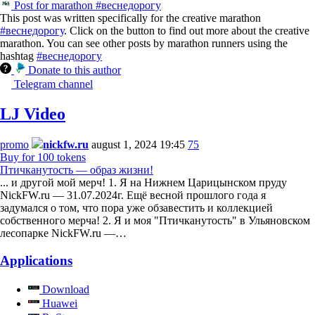
Post for marathon #веснедорогу
This post was written specifically for the creative marathon
#веснедорогу
. Click on the button to find out more about the creative
marathon. You can see other posts by marathon runners using the
hashtag
#веснедорогу
Donate to this author
Telegram channel
LJ Video
promo
nickfw.ru
august 1, 2024 19:45
75
Buy for 100 tokens
Птичканутость — образ жизни!
... и другой мой мерч! 1. Я на Нижнем Царицынском пруду
NickFW.ru — 31.07.2024г. Ещё весной прошлого года я
задумался о том, что пора уже обзавестить и коллекцией
собственного мерча! 2. Я и моя "Птичканутость" в Ульяновском
лесопарке NickFW.ru —…
Applications
Download
Huawei