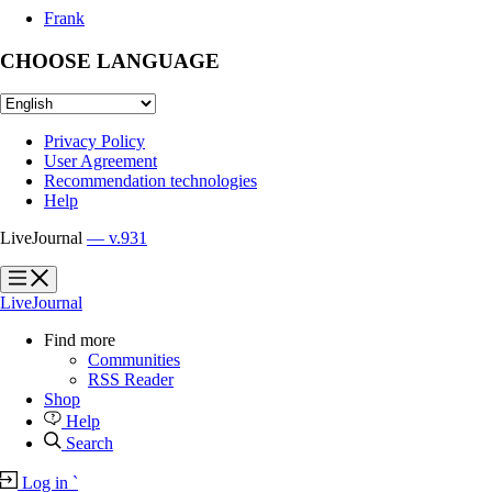
Frank
CHOOSE LANGUAGE
Privacy Policy
User Agreement
Recommendation technologies
Help
LiveJournal
— v.931
?
?
LiveJournal
Find more
Communities
RSS Reader
Shop
Help
Search
Log in
`