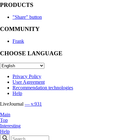
PRODUCTS
"Share" button
COMMUNITY
Frank
CHOOSE LANGUAGE
Privacy Policy
User Agreement
Recommendation technologies
Help
LiveJournal
— v.931
Main
Top
Interesting
Help