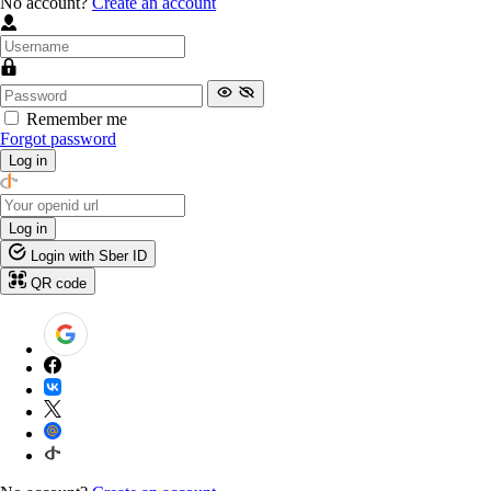
No account?
Create an account
Remember me
Forgot password
Log in
Log in
Login with Sber ID
QR code