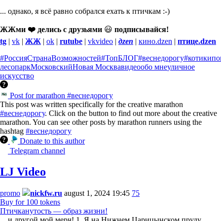
... однако, я всё равно собрался ехать к птичкам :-)
ЖЖми ❤️ делись с друзьями
😃
подписывайся!
tg
|
vk
|
ЖЖ
|
ok
|
rutube
|
vkvideo
|
дzen
|
кино.dzen
|
птице.dzen
#РоссияСтранаВозможностей
#ТопБЛОГ
#веснедорогу
#котикипо
лесопарк
Московский
Новая Москва
видео
обо мне
уличное
искусство
Post for marathon #веснедорогу
This post was written specifically for the creative marathon
#веснедорогу
. Click on the button to find out more about the creative
marathon. You can see other posts by marathon runners using the
hashtag
#веснедорогу
Donate to this author
Telegram channel
LJ Video
promo
nickfw.ru
august 1, 2024 19:45
75
Buy for 100 tokens
Птичканутость — образ жизни!
... и другой мой мерч! 1. Я на Нижнем Царицынском пруду