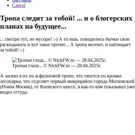
Cancel
Тропа следит за тобой! ... и о блогерских
планах на будущее...
... смотри тут, не мусори! :-) А то ишь, повадились бычки свои
раскидывать и всё такое прочее... А тропа молчит, и наблюдает
за тобой! :-)
Тропьи глаза... © NickFW.ru — 28.04.2025г.
А заснял я их на асфальтовой тропе, что тянется по кромке
лесопарка, что отделяет первый микрорайон города Московский
(Новая Москва)
, от Киевского шоссе, я как-то вам показывал уже
видео оттуда: