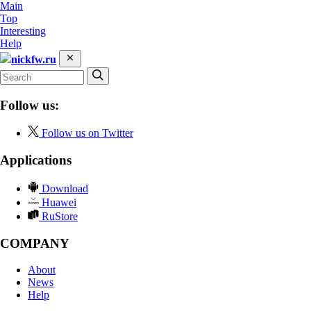
Main
Top
Interesting
Help
nickfw.ru
Follow us:
Follow us on Twitter
Applications
Download
Huawei
RuStore
COMPANY
About
News
Help