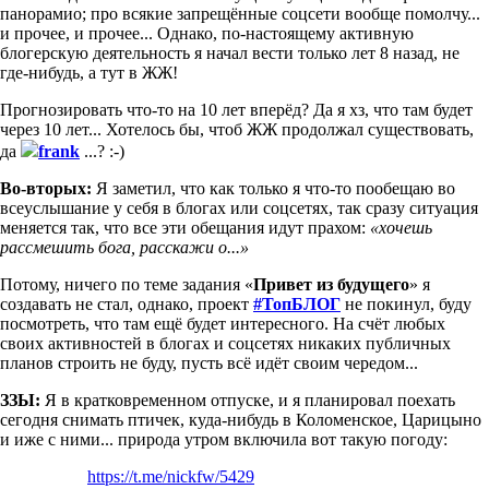
панорамио; про всякие запрещённые соцсети вообще помолчу...
и прочее, и прочее... Однако, по-настоящему активную
блогерскую деятельность я начал вести только лет 8 назад, не
где-нибудь, а тут в ЖЖ!
Прогнозировать что-то на 10 лет вперёд? Да я хз, что там будет
через 10 лет... Хотелось бы, чтоб ЖЖ продолжал существовать,
да
frank
...? :-)
Во-вторых:
Я заметил, что как только я что-то пообещаю во
всеуслышание у себя в блогах или соцсетях, так сразу ситуация
меняется так, что все эти обещания идут прахом:
«хочешь
рассмешить бога, расскажи о...»
Потому, ничего по теме задания «
Привет из будущего
» я
создавать не стал, однако, проект
#ТопБЛОГ
не покинул, буду
посмотреть, что там ещё будет интересного. На счёт любых
своих активностей в блогах и соцсетях никаких публичных
планов строить не буду, пусть всё идёт своим чередом...
ЗЗЫ:
Я в кратковременном отпуске, и я планировал поехать
сегодня снимать птичек, куда-нибудь в Коломенское, Царицыно
и иже с ними... природа утром включила вот такую погоду:
https://t.me/nickfw/5429