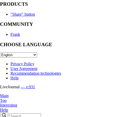
PRODUCTS
"Share" button
COMMUNITY
Frank
CHOOSE LANGUAGE
Privacy Policy
User Agreement
Recommendation technologies
Help
LiveJournal
— v.931
Main
Top
Interesting
Help