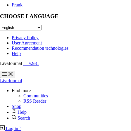
Frank
CHOOSE LANGUAGE
Privacy Policy
User Agreement
Recommendation technologies
Help
LiveJournal
— v.931
?
?
LiveJournal
Find more
Communities
RSS Reader
Shop
Help
Search
Log in
`