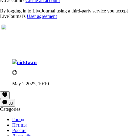
No account?
Create an account
By logging in to LiveJournal using a third-party service you accept
LiveJournal's
User agreement
nickfw.ru
May 2 2025, 10:10
33
Categories:
Город
Птицы
Россия
Лытдыбр