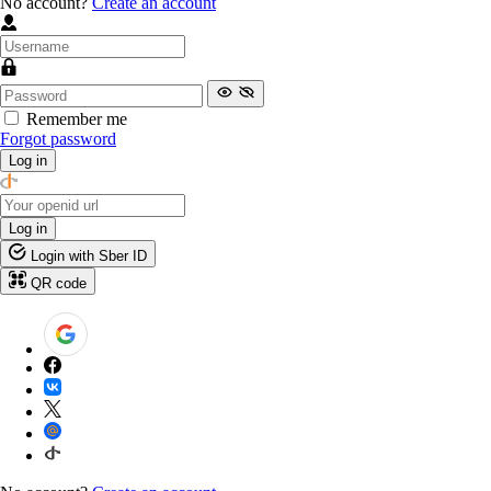
No account?
Create an account
Remember me
Forgot password
Log in
Log in
Login with Sber ID
QR code