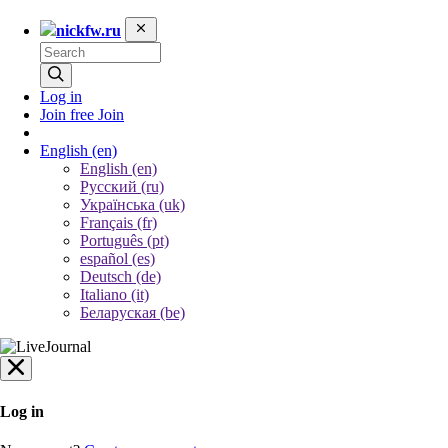
nickfw.ru
Log in
Join free
Join
English
(en)
English (en)
Русский (ru)
Українська (uk)
Français (fr)
Português (pt)
español (es)
Deutsch (de)
Italiano (it)
Беларуская (be)
Log in