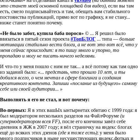
белочками» на отдельный канал в
vkvideo
(на данный момент
это станет моей основной площадкой для видео)
, если вы там
есть, смело подписывайтесь и там, обещать вам стабильного
постоянства публикаций, прямо вот по графику, я не стану...
ниже станет понятно почему.
«Не было забот, купила баба порося»
© ... Я решил было
ввязаться в пятый сезон проекта
#ТопБЛОГ
... типа —
больше
мотивации стабильно вести блоги, а не вот это вот всё, что у
меня сейчас происходит: я то пишу много и упорно, то
пропадаю и могу не писать ничего неделями.
И что-то у меня пошло с ним не так... а всё потому как там одно
из заданий было:
«... представь, что прошло 10 лет, и ты
добился всего, о чем мечтал в сфере блогинга и создания
креативного контента. Запиши «послание из будущего» самому
себе или своей аудитории... »
Выполнять я его не стал, и вот почему:
Во-первых:
Я в этих вашЫх ынтырнетах обитаю с 1999 года: я
был модератором нескольких разделов на ФайлФоруме
(и
супермодератором всея FF)
, после его кончины завёл себе
дневник в ЖЖ в 2007 году; я вёл страничку на яндекс блогах
ещё до всяких этих дзенов
(где я тоже есть)
; у меня было
много подписчиков в ныне несуществующих яндекс.фотках и