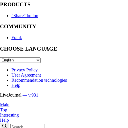
PRODUCTS
"Share" button
COMMUNITY
Frank
CHOOSE LANGUAGE
Privacy Policy
User Agreement
Recommendation technologies
Help
LiveJournal
— v.931
Main
Top
Interesting
Help