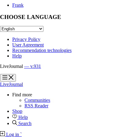
Frank
CHOOSE LANGUAGE
Privacy Policy
User Agreement
Recommendation technologies
Help
LiveJournal
— v.931
?
?
LiveJournal
Find more
Communities
RSS Reader
Shop
Help
Search
Log in
`