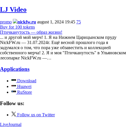
LJ Video
promo
nickfw.ru
august 1, 2024 19:45
75
Buy for 100 tokens
Птичканутость — образ жизни!
... и другой мой мерч! 1. Я на Нижнем Царицынском пруду
NickFW.ru — 31.07.2024г. Ещё весной прошлого года я
задумался о том, что пора уже обзавестить и коллекцией
собственного мерча! 2. Я и моя "Птичканутость" в Ульяновском
лесопарке NickFW.ru —…
Applications
Download
Huawei
RuStore
Follow us:
Follow us on Twitter
LiveJournal