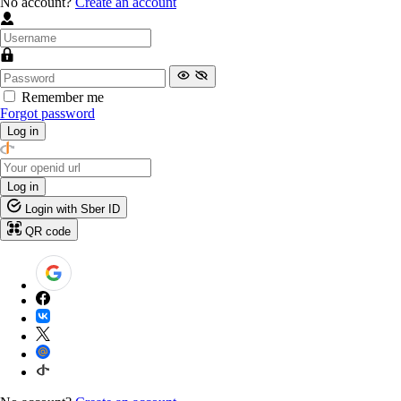
No account?
Create an account
Remember me
Forgot password
Log in
Log in
Login with Sber ID
QR code