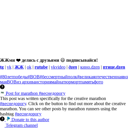
ЖЖми ❤️ делись с друзьями
😃
подписывайся!
tg
|
vk
|
ЖЖ
|
ok
|
rutube
|
vkvideo
|
дzen
|
кино.dzen
|
птице.dzen
#80летпобеды
#ВОВ
#бессмертныйполк
#великаяотечественнаяво
мая
ВОВ
из архива
история
май
натюрморт
память
фото
Post for marathon #веснедорогу
This post was written specifically for the creative marathon
#веснедорогу
. Click on the button to find out more about the creative
marathon. You can see other posts by marathon runners using the
hashtag
#веснедорогу
Donate to this author
Telegram channel