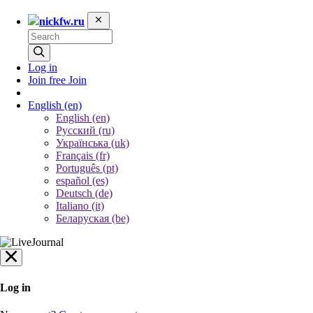
nickfw.ru
Log in
Join free
Join
English
(en)
English (en)
Русский (ru)
Українська (uk)
Français (fr)
Português (pt)
español (es)
Deutsch (de)
Italiano (it)
Беларуская (be)
Log in