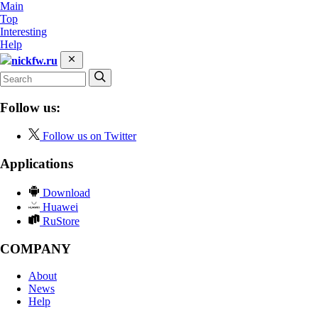
Main
Top
Interesting
Help
nickfw.ru
Follow us:
Follow us on Twitter
Applications
Download
Huawei
RuStore
COMPANY
About
News
Help