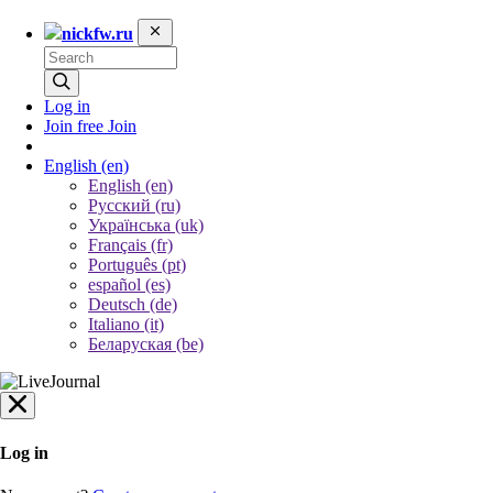
nickfw.ru
Log in
Join free
Join
English
(en)
English (en)
Русский (ru)
Українська (uk)
Français (fr)
Português (pt)
español (es)
Deutsch (de)
Italiano (it)
Беларуская (be)
Log in