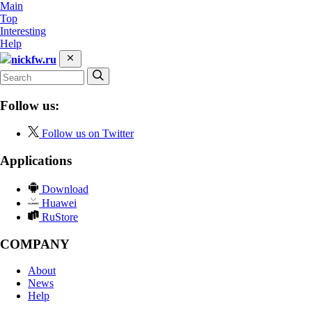
Main
Top
Interesting
Help
nickfw.ru
Follow us:
Follow us on Twitter
Applications
Download
Huawei
RuStore
COMPANY
About
News
Help