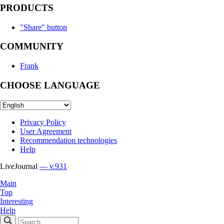
PRODUCTS
"Share" button
COMMUNITY
Frank
CHOOSE LANGUAGE
Privacy Policy
User Agreement
Recommendation technologies
Help
LiveJournal
— v.931
Main
Top
Interesting
Help