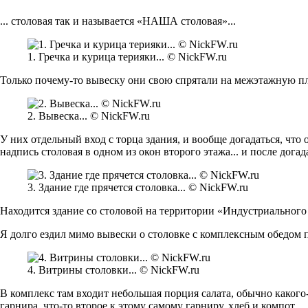
... столовая так и называется «НАША столовая»...
1. Гречка и курица терияки... © NickFW.ru
Только почему-то вывеску они свою спрятали на межэтажную пло
2. Вывеска... © NickFW.ru
У них отдельный вход с торца здания, и вообще догадаться, что
надпись столовая в одном из окон второго этажа... и после догадат
3. Здание где прячется столовка... © NickFW.ru
Находится здание со столовой на территории «Индустриального
Я долго ездил мимо вывески о столовке с комплексным обедом по 
4. Витрины столовки... © NickFW.ru
В комплекс там входит небольшая порция салата, обычно какого-
гарнира, что-то второе к этому самому гарниру, хлеб и компот...