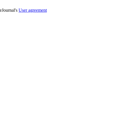
veJournal's
User agreement