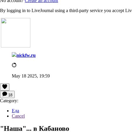
No account?
Create an account
By logging in to LiveJournal using a third-party service you accept Li
nickfw.ru
May 18 2025, 19:59
18
Category:
Еда
Cancel
"Наша"... в Кабаново