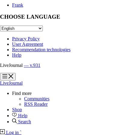
Frank
CHOOSE LANGUAGE
Privacy Policy
User Agreement
Recommendation technologies
Help
LiveJournal
— v.931
?
?
LiveJournal
Find more
Communities
RSS Reader
Shop
Help
Search
Log in
`