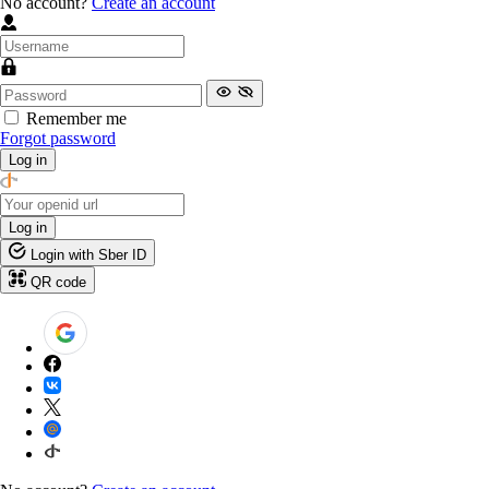
No account?
Create an account
Remember me
Forgot password
Log in
Log in
Login with Sber ID
QR code