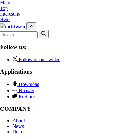
Main
Top
Interesting
Help
nickfw.ru
Follow us:
Follow us on Twitter
Applications
Download
Huawei
RuStore
COMPANY
About
News
Help