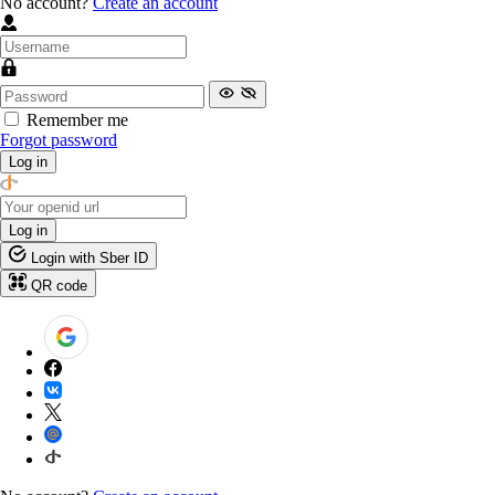
No account?
Create an account
Remember me
Forgot password
Log in
Log in
Login with Sber ID
QR code