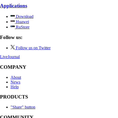
лесопарке NickFW.ru —…
Applications
Download
Huawei
RuStore
Follow us:
Follow us on Twitter
LiveJournal
COMPANY
About
News
Help
PRODUCTS
"Share" button