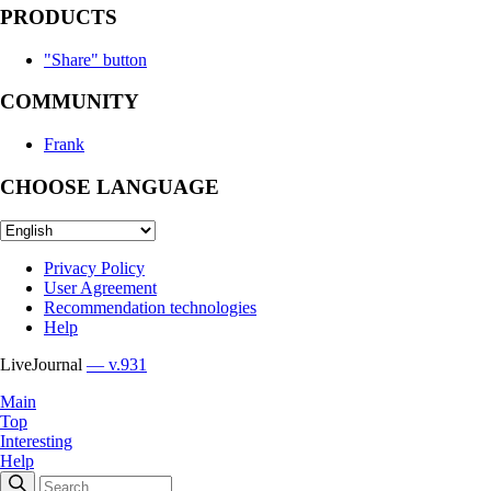
PRODUCTS
"Share" button
COMMUNITY
Frank
CHOOSE LANGUAGE
Privacy Policy
User Agreement
Recommendation technologies
Help
LiveJournal
— v.931
Main
Top
Interesting
Help