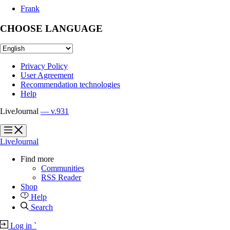
Frank
CHOOSE LANGUAGE
Privacy Policy
User Agreement
Recommendation technologies
Help
LiveJournal
— v.931
?
?
LiveJournal
Find more
Communities
RSS Reader
Shop
Help
Search
Log in
`