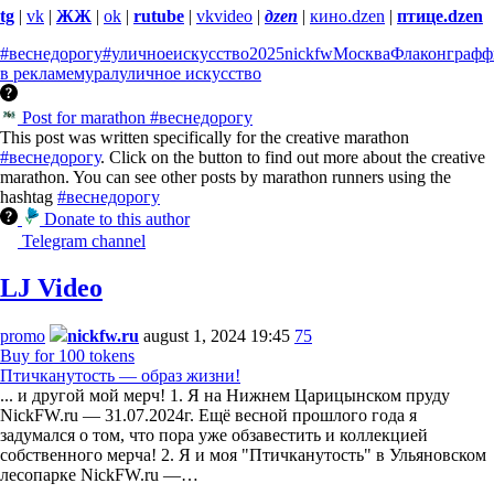
ЖЖми ❤️ делись с друзьями
😃
подписывайся!
tg
|
vk
|
ЖЖ
|
ok
|
rutube
|
vkvideo
|
дzen
|
кино.dzen
|
птице.dzen
#веснедорогу
#уличноеискусство
2025
nickfw
Москва
Флакон
графф
в рекламе
мурал
уличное искусство
Post for marathon #веснедорогу
This post was written specifically for the creative marathon
#веснедорогу
. Click on the button to find out more about the creative
marathon. You can see other posts by marathon runners using the
hashtag
#веснедорогу
Donate to this author
Telegram channel
LJ Video
promo
nickfw.ru
august 1, 2024 19:45
75
Buy for 100 tokens
Птичканутость — образ жизни!
... и другой мой мерч! 1. Я на Нижнем Царицынском пруду
NickFW.ru — 31.07.2024г. Ещё весной прошлого года я
задумался о том, что пора уже обзавестить и коллекцией
собственного мерча! 2. Я и моя "Птичканутость" в Ульяновском