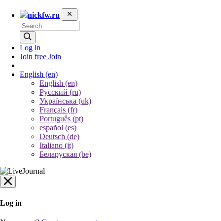
nickfw.ru
Log in
Join free
Join
English
(en)
English (en)
Русский (ru)
Українська (uk)
Français (fr)
Português (pt)
español (es)
Deutsch (de)
Italiano (it)
Беларуская (be)
Log in