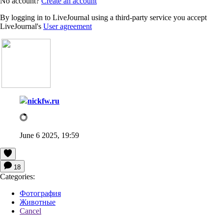
No account?
Create an account
By logging in to LiveJournal using a third-party service you accept
LiveJournal's
User agreement
nickfw.ru
June 6 2025, 19:59
18
Categories:
Фотография
Животные
Cancel