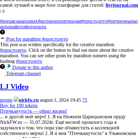
самой лучшей в мире блог платформе для статей:
livejournal.com
:-)
#копаясьвархивах
#котикипопятницам
#простолето
#пятничныеко
архива
фото
фотоохота
Post for marathon #простолето
This post was written specifically for the creative marathon
#простолето
. Click on the button to find out more about the creative
marathon. You can see other posts by marathon runners using the
hashtag
#простолето
Donate to this author
Telegram channel
LJ Video
promo
nickfw.ru
august 1, 2024 19:45
75
Buy for 100 tokens
Птичканутость — образ жизни!
... и другой мой мерч! 1. Я на Нижнем Царицынском пруду
NickFW.ru — 31.07.2024г. Ещё весной прошлого года я
задумался о том, что пора уже обзавестить и коллекцией
собственного мерча! 2. Я и моя "Птичканутость" в Ульяновском