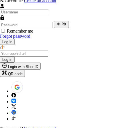
No account?
Create an account
Remember me
Forgot password
Log in
Log in
Login with Sber ID
QR code