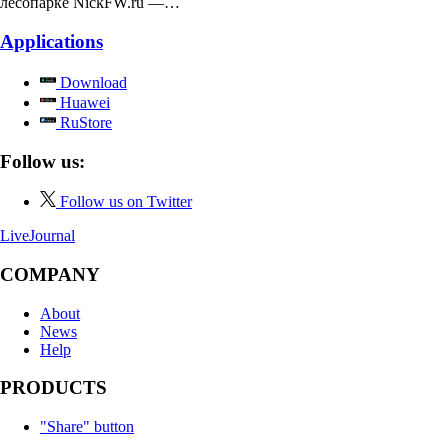
лесопарке NickFW.ru —…
Applications
Download
Huawei
RuStore
Follow us:
Follow us on Twitter
LiveJournal
COMPANY
About
News
Help
PRODUCTS
"Share" button