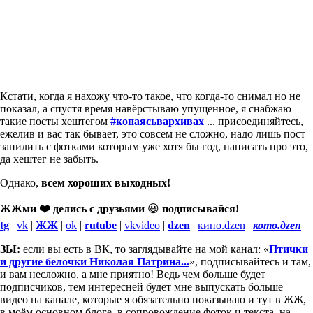
Кстати, когда я нахожу что-то такое, что когда-то снимал но не
показал, а спустя время навёрстываю упущенное, я снабжаю
такие посты хештегом
#копаясьвархивах
... присоединяйтесь,
ежелив и вас так бывает, это совсем не сложно, надо лишь пост
запилить с фотками которым уже хотя бы год, написать про это,
да хештег не забыть.
Однако,
всем хороших выходных!
ЖЖми ❤️ делись с друзьями
😃
подписывайся!
tg
|
vk
|
ЖЖ
|
ok
|
rutube
|
vkvideo
|
dzen
|
кино.dzen
|
кото.дzen
ЗЫ:
если вы есть в ВК, то заглядывайте на мой канал: «
Птички
и другие белочки Николая Патрина...
», подписывайтесь и там,
и вам несложно, а мне приятно! Ведь чем больше будет
подписчиков, тем интересней будет мне выпускать больше
видео на канале, которые я обязательно показываю и тут в ЖЖ,
в моём основном блоге, в сопровождение фоток и текста, на