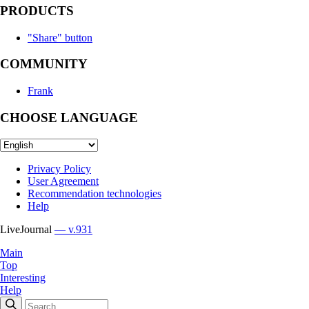
PRODUCTS
"Share" button
COMMUNITY
Frank
CHOOSE LANGUAGE
Privacy Policy
User Agreement
Recommendation technologies
Help
LiveJournal
— v.931
Main
Top
Interesting
Help