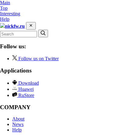
Main
Top
Interesting
Help
nickfw.ru
Follow us:
Follow us on Twitter
Applications
Download
Huawei
RuStore
COMPANY
About
News
Help