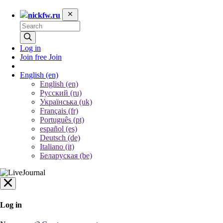
nickfw.ru
Log in
Join free
Join
English
(en)
English (en)
Русский (ru)
Українська (uk)
Français (fr)
Português (pt)
español (es)
Deutsch (de)
Italiano (it)
Беларуская (be)
Log in