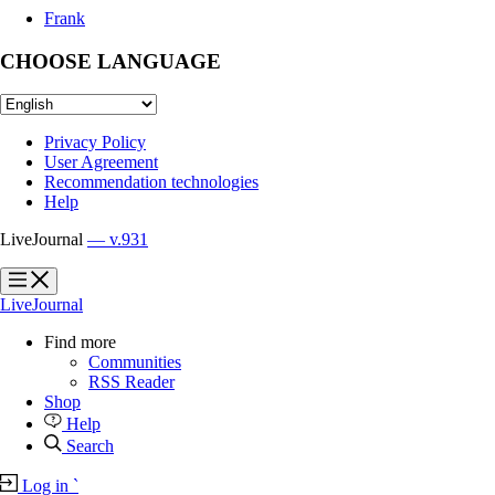
Frank
CHOOSE LANGUAGE
Privacy Policy
User Agreement
Recommendation technologies
Help
LiveJournal
— v.931
?
?
LiveJournal
Find more
Communities
RSS Reader
Shop
Help
Search
Log in
`