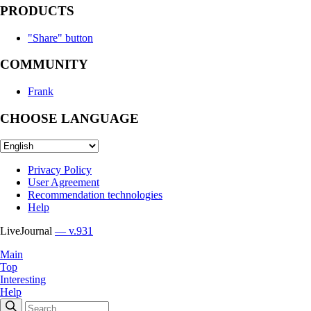
PRODUCTS
"Share" button
COMMUNITY
Frank
CHOOSE LANGUAGE
Privacy Policy
User Agreement
Recommendation technologies
Help
LiveJournal
— v.931
Main
Top
Interesting
Help