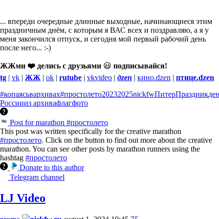
... впереди очередные длинные выходные, начинающиеся этим
праздничным днём, с которым я ВАС всех и поздравляю, а я у
меня закончился отпуск, и сегодня мой первый рабочий день
после него... :-)
ЖЖми ❤️ делись с друзьями
😃
подписывайся!
tg
|
vk
|
ЖЖ
|
ok
|
rutube
|
vkvideo
|
дzen
|
кино.dzen
|
птице.dzen
#копаясьвархивах
#простолето
2023
2025
nickfw
Питер
Праздник
де
России
из архива
флаг
фото
Post for marathon #простолето
This post was written specifically for the creative marathon
#простолето
. Click on the button to find out more about the creative
marathon. You can see other posts by marathon runners using the
hashtag
#простолето
Donate to this author
Telegram channel
LJ Video