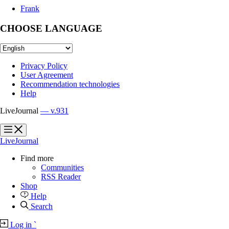
Frank
CHOOSE LANGUAGE
Privacy Policy
User Agreement
Recommendation technologies
Help
LiveJournal
— v.931
?
?
LiveJournal
Find more
Communities
RSS Reader
Shop
Help
Search
Log in
`