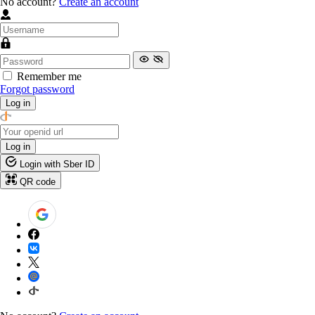
No account?
Create an account
Remember me
Forgot password
Log in
Log in
Login with Sber ID
QR code