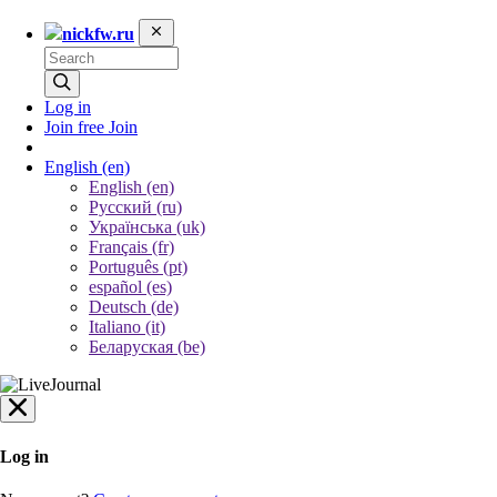
nickfw.ru
Log in
Join free
Join
English
(en)
English (en)
Русский (ru)
Українська (uk)
Français (fr)
Português (pt)
español (es)
Deutsch (de)
Italiano (it)
Беларуская (be)
Log in