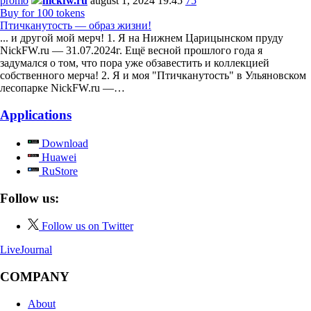
promo
nickfw.ru
august 1, 2024 19:45
75
Buy for 100 tokens
Птичканутость — образ жизни!
... и другой мой мерч! 1. Я на Нижнем Царицынском пруду
NickFW.ru — 31.07.2024г. Ещё весной прошлого года я
задумался о том, что пора уже обзавестить и коллекцией
собственного мерча! 2. Я и моя "Птичканутость" в Ульяновском
лесопарке NickFW.ru —…
Applications
Download
Huawei
RuStore
Follow us:
Follow us on Twitter
LiveJournal
COMPANY
About