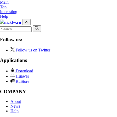
Main
Top
Interesting
Help
nickfw.ru
Follow us:
Follow us on Twitter
Applications
Download
Huawei
RuStore
COMPANY
About
News
Help