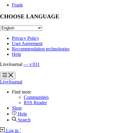
Frank
CHOOSE LANGUAGE
Privacy Policy
User Agreement
Recommendation technologies
Help
LiveJournal
— v.931
?
?
LiveJournal
Find more
Communities
RSS Reader
Shop
Help
Search
Log in
`