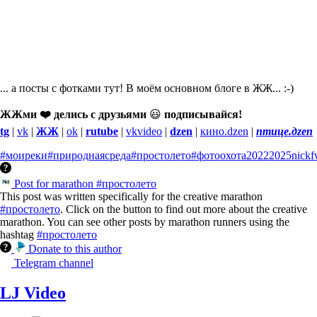
... а посты с фотками тут! В моём основном блоге в ЖЖ... :-)
ЖЖми ❤️ делись с друзьями
😃
подписывайся!
tg
|
vk
|
ЖЖ
|
ok
|
rutube
|
vkvideo
|
dzen
|
кино.dzen
|
птице.дzen
#моиреки
#природнаясреда
#простолето
#фотоохота
2022
2025
nick
Post for marathon #простолето
This post was written specifically for the creative marathon
#простолето
. Click on the button to find out more about the creative
marathon. You can see other posts by marathon runners using the
hashtag
#простолето
Donate to this author
Telegram channel
LJ Video