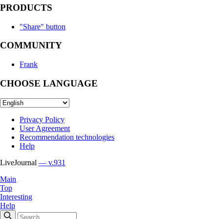
PRODUCTS
"Share" button
COMMUNITY
Frank
CHOOSE LANGUAGE
Privacy Policy
User Agreement
Recommendation technologies
Help
LiveJournal
— v.931
Main
Top
Interesting
Help