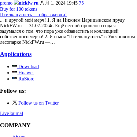
promo
nickfw.ru
八月 1, 2024 19:45
75
Buy for 100 tokens
Птичканутость — образ жизни!
... и другой мой мерч! 1. Я на Нижнем Царицынском пруду
NickFW.ru — 31.07.2024г. Ещё весной прошлого года я
задумался о том, что пора уже обзавестить и коллекцией
собственного мерча! 2. Я и моя "Птичканутость" в Ульяновском
лесопарке NickFW.ru —…
Applications
Download
Huawei
RuStore
Follow us:
Follow us on Twitter
LiveJournal
COMPANY