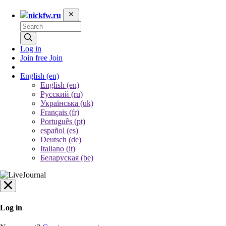
nickfw.ru
Log in
Join free
Join
English
(en)
English (en)
Русский (ru)
Українська (uk)
Français (fr)
Português (pt)
español (es)
Deutsch (de)
Italiano (it)
Беларуская (be)
Log in