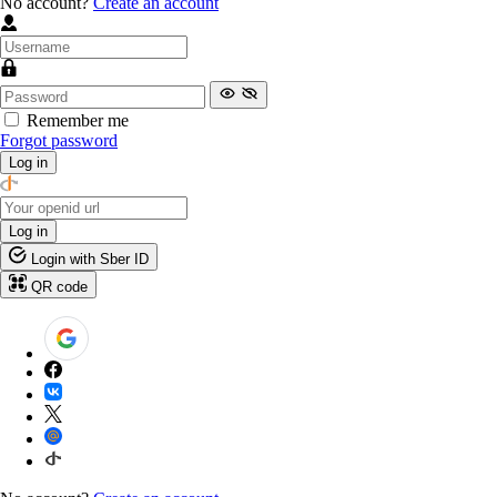
No account?
Create an account
Remember me
Forgot password
Log in
Log in
Login with Sber ID
QR code