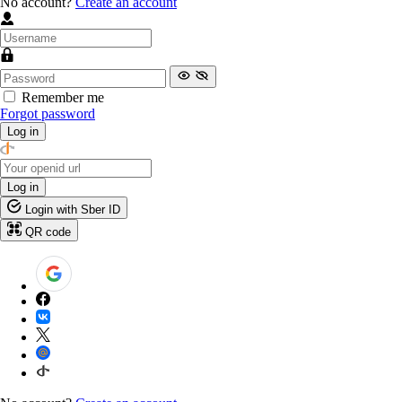
No account?
Create an account
Remember me
Forgot password
Log in
Log in
Login with Sber ID
QR code