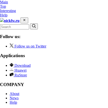
Main
Top
Interesting
Help
nickfw.ru
Follow us:
Follow us on Twitter
Applications
Download
Huawei
RuStore
COMPANY
About
News
Help