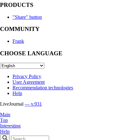
PRODUCTS
"Share" button
COMMUNITY
Frank
CHOOSE LANGUAGE
Privacy Policy
User Agreement
Recommendation technologies
Help
LiveJournal
— v.931
Main
Top
Interesting
Help