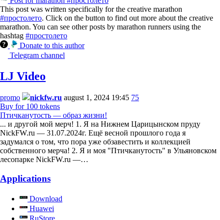
Post for marathon #простолето
This post was written specifically for the creative marathon
#простолето
. Click on the button to find out more about the creative
marathon. You can see other posts by marathon runners using the
hashtag
#простолето
Donate to this author
Telegram channel
LJ Video
promo
nickfw.ru
august 1, 2024 19:45
75
Buy for 100 tokens
Птичканутость — образ жизни!
... и другой мой мерч! 1. Я на Нижнем Царицынском пруду
NickFW.ru — 31.07.2024г. Ещё весной прошлого года я
задумался о том, что пора уже обзавестить и коллекцией
собственного мерча! 2. Я и моя "Птичканутость" в Ульяновском
лесопарке NickFW.ru —…
Applications
Download
Huawei
RuStore