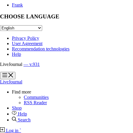
Frank
CHOOSE LANGUAGE
Privacy Policy
User Agreement
Recommendation technologies
Help
LiveJournal
— v.931
?
?
LiveJournal
Find more
Communities
RSS Reader
Shop
Help
Search
Log in
`