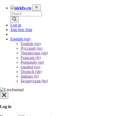
nickfw.ru
Log in
Join free
Join
English
(en)
English (en)
Русский (ru)
Українська (uk)
Français (fr)
Português (pt)
español (es)
Deutsch (de)
Italiano (it)
Беларуская (be)
Log in