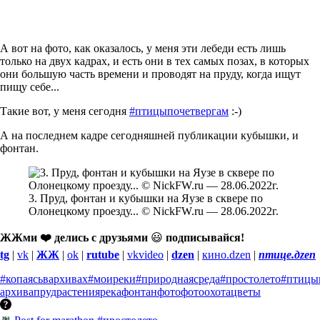
А вот на фото, как оказалось, у меня эти лебеди есть лишь
только на двух кадрах, и есть они в тех самых позах, в которых
они большую часть времени и проводят на пруду, когда ищут
пищу себе...
Такие вот, у меня сегодня
#птицыпочетвергам
:-)
А на последнем кадре сегодняшней публикации кубышки, и
фонтан.
3. Пруд, фонтан и кубышки на Яузе в сквере по
Олонецкому проезду... © NickFW.ru — 28.06.2022г.
ЖЖми ❤️ делись с друзьями
😃
подписывайся!
tg
|
vk
|
ЖЖ
|
ok
|
rutube
|
vkvideo
|
dzen
|
кино.dzen
|
птице.дzen
#копаясьвархивах
#моиреки
#природнаясреда
#простолето
#птицы
архива
пруд
растения
река
фонтан
фото
фотоохота
цветы