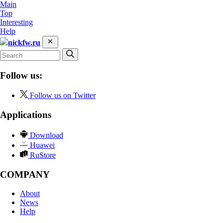
Main
Top
Interesting
Help
nickfw.ru
Follow us:
Follow us on Twitter
Applications
Download
Huawei
RuStore
COMPANY
About
News
Help