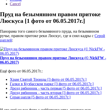
Cancel
Пруд на безымянном правом притоке
Люскуса [1 фото от 06.05.2017г.]
Панорама того самого безымянного пруда, на безымянном
ручье, правом притоке реки Люскус, где я снял кадры с
Серой
цаплей
:
Пруд на безымянном правом притоке Люскуса (© NickFW -
06.05.2017)
Ещё фото от 06.05.2017г.:
Храм Святой Троицы [3 фото от 06.05.2017г.]
Галки в Кузбасском парке [3 фото от 06.05.2017г.]
Дрозд рябинник - часть первая [5 фото от 06.05.2017г.]
Дрозд рябинник - часть вторая [3 фото от 06.05.2017г.]
Серая цапля [5 фото от 06.05.2017г.]
И это ещё не все фото с субботнего утра, шестого мая...