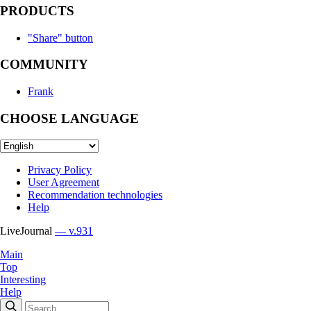
PRODUCTS
"Share" button
COMMUNITY
Frank
CHOOSE LANGUAGE
Privacy Policy
User Agreement
Recommendation technologies
Help
LiveJournal
— v.931
Main
Top
Interesting
Help