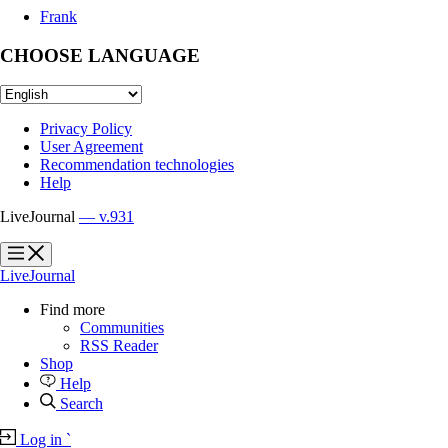
Frank
CHOOSE LANGUAGE
Privacy Policy
User Agreement
Recommendation technologies
Help
LiveJournal
— v.931
?
?
LiveJournal
Find more
Communities
RSS Reader
Shop
Help
Search
Log in
`