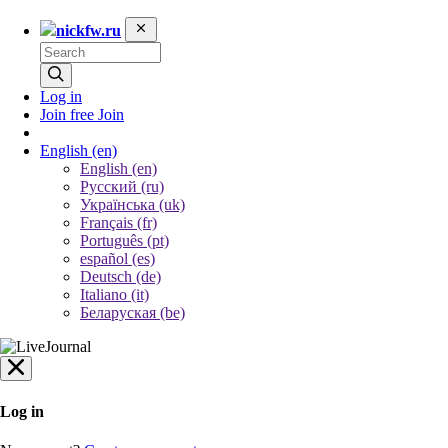
nickfw.ru
Log in
Join free
Join
English
(en)
English (en)
Русский (ru)
Українська (uk)
Français (fr)
Português (pt)
español (es)
Deutsch (de)
Italiano (it)
Беларуская (be)
Log in