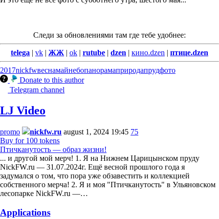
Следи за обновлениями там где тебе удобнее:
telega
|
vk
|
ЖЖ
|
ok
|
rutube
|
dzen
|
кино.dzen
|
птице.dzen
2017
nickfw
весна
май
небо
панорама
природа
пруд
фото
Donate to this author
Telegram channel
LJ Video
promo
nickfw.ru
august 1, 2024 19:45
75
Buy for 100 tokens
Птичканутость — образ жизни!
... и другой мой мерч! 1. Я на Нижнем Царицынском пруду
NickFW.ru — 31.07.2024г. Ещё весной прошлого года я
задумался о том, что пора уже обзавестить и коллекцией
собственного мерча! 2. Я и моя "Птичканутость" в Ульяновском
лесопарке NickFW.ru —…
Applications