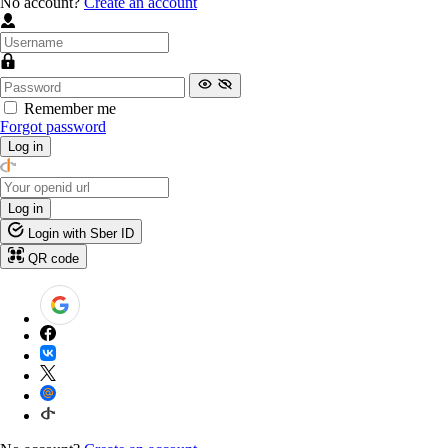
No account?
Create an account
Remember me
Forgot password
Log in
Log in
Login with Sber ID
QR code