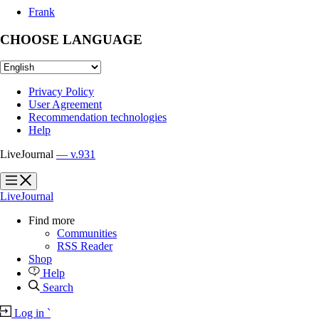
Frank
CHOOSE LANGUAGE
Privacy Policy
User Agreement
Recommendation technologies
Help
LiveJournal
— v.931
?
?
LiveJournal
Find more
Communities
RSS Reader
Shop
Help
Search
Log in
`