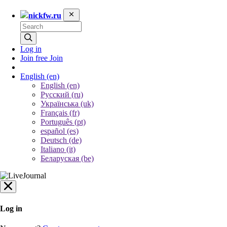
nickfw.ru
Log in
Join free
Join
English
(en)
English (en)
Русский (ru)
Українська (uk)
Français (fr)
Português (pt)
español (es)
Deutsch (de)
Italiano (it)
Беларуская (be)
Log in