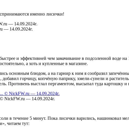
воспринимаются именно лисички!
u — 14.09.2024г.
о быстрее и эффективней чем замачивание в подсоленной воде на 1
стоятельно, а хоть и купленные в магазине.
ись основным блюдом, а на гарнир к ним я сообразил запечённый
, добавил горчицу, копчёную паприку, хмели-сунели и раститель
ль. Противень выстлал пергаментом, высыпал туда картошку и п
© NickFW.ru — 14.09.2024г.
соли в течение 5 минут. Пока лисички варились, нашинковал м
и», читаем тут: