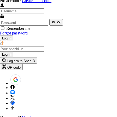
No account?
Create an account
Remember me
Forgot password
Log in
Log in
Login with Sber ID
QR code