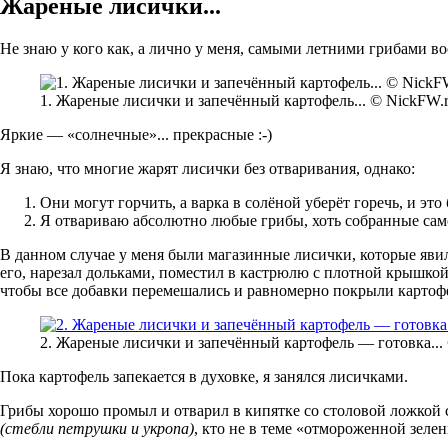
Жареные лисички...
Не знаю у кого как, а лично у меня, самыми летними грибами 
1. Жареные лисички и запечённый картофель... © NickFW.r
Яркие — «солнечные»... прекрасные :-)
Я знаю, что многие жарят лисички без отваривания, однако:
Они могут горчить, а варка в солёной уберёт горечь, и эт
Я отвариваю абсолютно любые грибы, хоть собранные само
В данном случае у меня были магазинные лисички, которые явил
его, нарезал дольками, поместил в кастрюлю с плотной крышкой
чтобы все добавки перемешались и равномерно покрыли картофе
2. Жареные лисички и запечённый картофель — готовка... 
Пока картофель запекается в духовке, я занялся лисичками.
Грибы хорошо промыл и отварил в кипятке со столовой ложкой 
(стебли петрушки и укропа)
, кто не в теме «отмороженной зелен