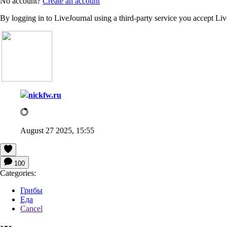
No account?
Create an account
By logging in to LiveJournal using a third-party service you accept Li
nickfw.ru
August 27 2025, 15:55
100
Categories:
Грибы
Еда
Cancel