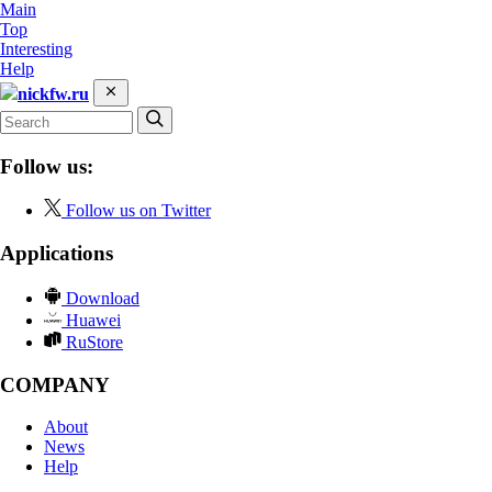
Main
Top
Interesting
Help
nickfw.ru
Follow us:
Follow us on Twitter
Applications
Download
Huawei
RuStore
COMPANY
About
News
Help