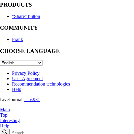
PRODUCTS
"Share" button
COMMUNITY
Frank
CHOOSE LANGUAGE
Privacy Policy
User Agreement
Recommendation technologies
Help
LiveJournal
— v.931
Main
Top
Interesting
Help