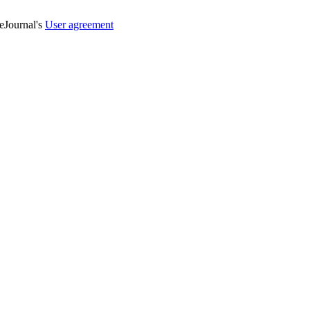
veJournal's
User agreement