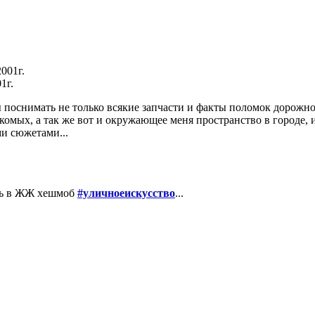
1г.
бы поснимать не только всякие запчасти и факты поломок дорож
накомых, а так же вот и окружающее меня пространство в городе, 
и сюжетами...
ать в ЖЖ хешмоб
#уличноеискусство
...