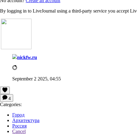
No account?
Create an account
By logging in to LiveJournal using a third-party service you accept Li
nickfw.ru
September 2 2025, 04:55
4
Categories:
Город
Архитектура
Россия
Cancel