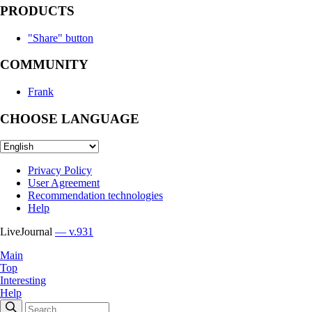
PRODUCTS
"Share" button
COMMUNITY
Frank
CHOOSE LANGUAGE
Privacy Policy
User Agreement
Recommendation technologies
Help
LiveJournal
— v.931
Main
Top
Interesting
Help