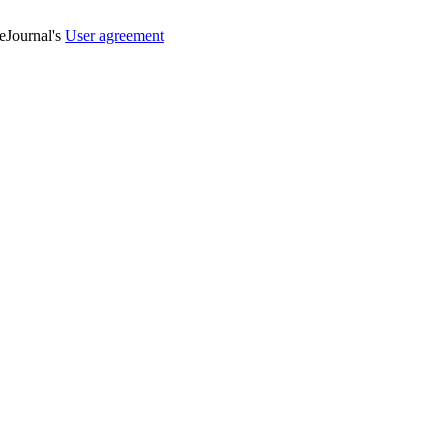
veJournal's
User agreement