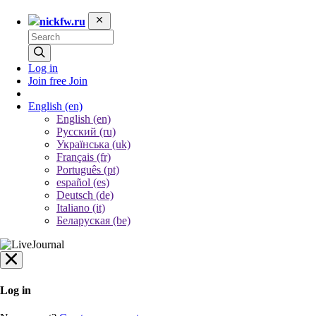
nickfw.ru
Log in
Join free
Join
English
(en)
English (en)
Русский (ru)
Українська (uk)
Français (fr)
Português (pt)
español (es)
Deutsch (de)
Italiano (it)
Беларуская (be)
Log in