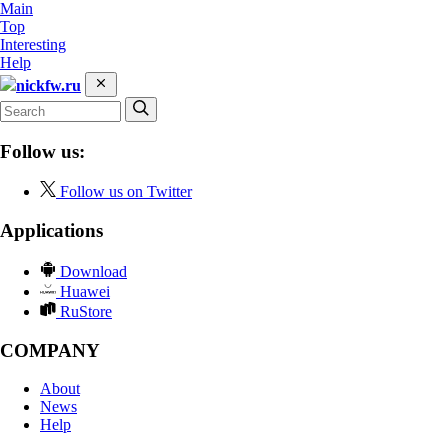
Main
Top
Interesting
Help
nickfw.ru
Follow us:
Follow us on Twitter
Applications
Download
Huawei
RuStore
COMPANY
About
News
Help