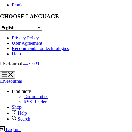
Frank
CHOOSE LANGUAGE
Privacy Policy
User Agreement
Recommendation technologies
Help
LiveJournal
— v.931
?
?
LiveJournal
Find more
Communities
RSS Reader
Shop
Help
Search
Log in
`