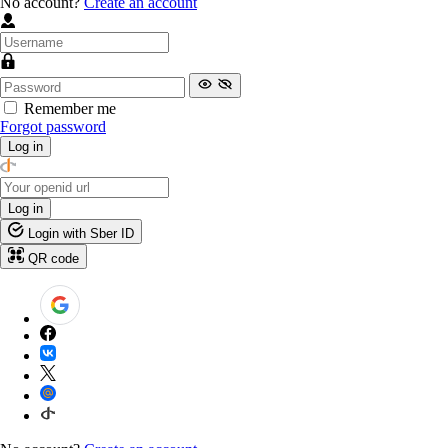
No account?
Create an account
Remember me
Forgot password
Log in
Log in
Login with Sber ID
QR code