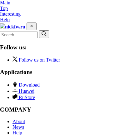
Main
Top
Interesting
Help
nickfw.ru
Follow us:
Follow us on Twitter
Applications
Download
Huawei
RuStore
COMPANY
About
News
Help