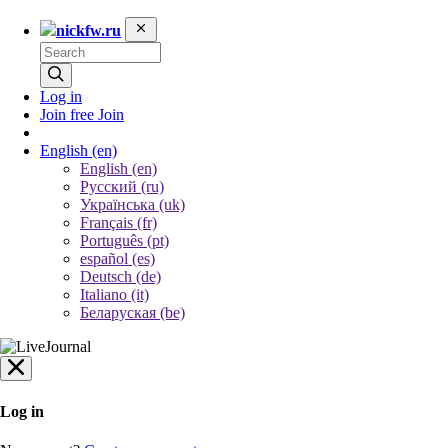
nickfw.ru
Log in
Join free
Join
English
(en)
English (en)
Русский (ru)
Українська (uk)
Français (fr)
Português (pt)
español (es)
Deutsch (de)
Italiano (it)
Беларуская (be)
Log in