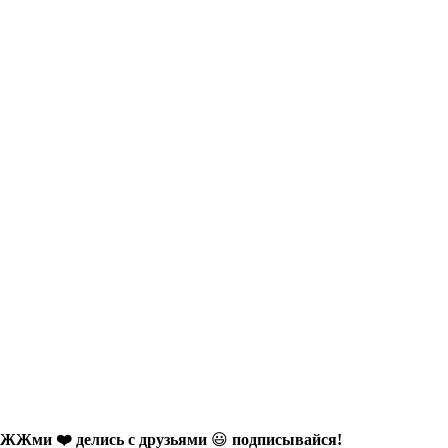
ЖЖми ❤️ делись с друзьями
😃
подписывайся!