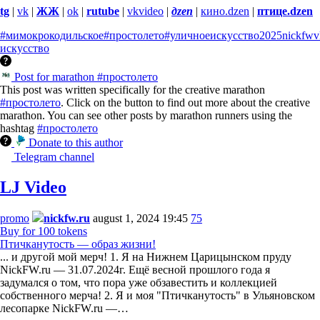
tg
|
vk
|
ЖЖ
|
ok
|
rutube
|
vkvideo
|
дzen
|
кино.dzen
|
птице.dzen
#мимокрокодильское
#простолето
#уличноеискусство
2025
nickfw
v
искусство
Post for marathon #простолето
This post was written specifically for the creative marathon
#простолето
. Click on the button to find out more about the creative
marathon. You can see other posts by marathon runners using the
hashtag
#простолето
Donate to this author
Telegram channel
LJ Video
promo
nickfw.ru
august 1, 2024 19:45
75
Buy for 100 tokens
Птичканутость — образ жизни!
... и другой мой мерч! 1. Я на Нижнем Царицынском пруду
NickFW.ru — 31.07.2024г. Ещё весной прошлого года я
задумался о том, что пора уже обзавестить и коллекцией
собственного мерча! 2. Я и моя "Птичканутость" в Ульяновском
лесопарке NickFW.ru —…