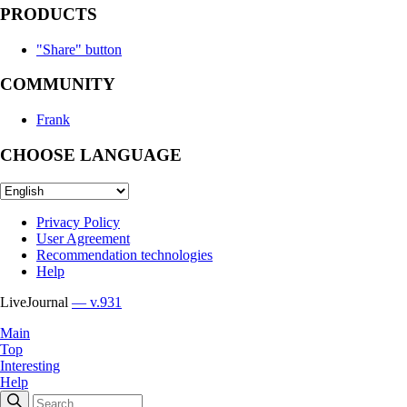
PRODUCTS
"Share" button
COMMUNITY
Frank
CHOOSE LANGUAGE
Privacy Policy
User Agreement
Recommendation technologies
Help
LiveJournal
— v.931
Main
Top
Interesting
Help