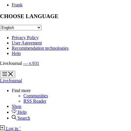
Frank
CHOOSE LANGUAGE
Privacy Policy
User Agreement
Recommendation technologies
Help
LiveJournal
— v.931
?
?
LiveJournal
Find more
Communities
RSS Reader
Shop
Help
Search
Log in
`