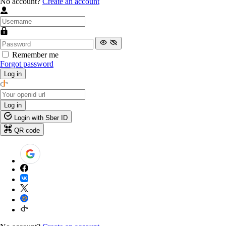
No account?
Create an account
Remember me
Forgot password
Log in
Log in
Login with Sber ID
QR code