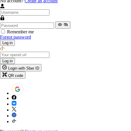
No account?
Create an account
Remember me
Forgot password
Log in
Log in
Login with Sber ID
QR code