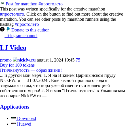
Post for marathon #простолето
This post was written specifically for the creative marathon
#простолето
. Click on the button to find out more about the creative
marathon. You can see other posts by marathon runners using the
hashtag
#простолето
Donate to this author
Telegram channel
LJ Video
promo
nickfw.ru
august 1, 2024 19:45
75
Buy for 100 tokens
Птичканутость — образ жизни!
... и другой мой мерч! 1. Я на Нижнем Царицынском пруду
NickFW.ru — 31.07.2024г. Ещё весной прошлого года я
задумался о том, что пора уже обзавестить и коллекцией
собственного мерча! 2. Я и моя "Птичканутость" в Ульяновском
лесопарке NickFW.ru —…
Applications
Download
Huawei