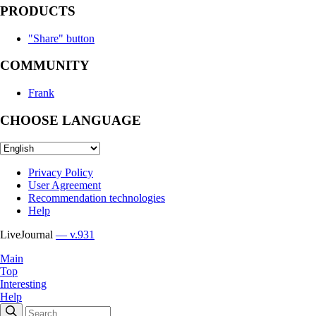
PRODUCTS
"Share" button
COMMUNITY
Frank
CHOOSE LANGUAGE
Privacy Policy
User Agreement
Recommendation technologies
Help
LiveJournal
— v.931
Main
Top
Interesting
Help