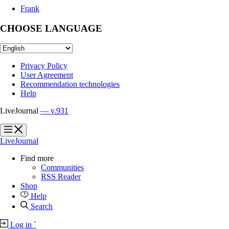
Frank
CHOOSE LANGUAGE
Privacy Policy
User Agreement
Recommendation technologies
Help
LiveJournal
— v.931
?
?
LiveJournal
Find more
Communities
RSS Reader
Shop
Help
Search
Log in
`