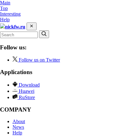
Main
Top
Interesting
Help
nickfw.ru
Follow us:
Follow us on Twitter
Applications
Download
Huawei
RuStore
COMPANY
About
News
Help