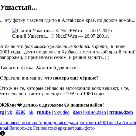
Ушастый...
... эту фотку я заснял где-то в Алтайском крае, по дороге домой...
Синий Ушастик... © NickFW.ru — 26.07.2001г.
А было это
(как можно увидеть из подписи к фото)
, в июле
2001 года, где-то по дороге в Кузбасс заметил такой яркий синий
запорожец, с прицепом и сеном, и решил заснять. :-)
Такая вот фотка, 24 летней давности...
Обратили внимание, что
номера ещё чёрные?
Это ж не те, которые сейчас на автомобили вояк вешают, а те,
что вешали на автотранспорт с 1959 по 1980 годы...
ЖЖми ❤️ делись с друзьями
😃
подписывайся!
tg
|
vk
|
ЖЖ
|
ok
|
rutube
|
vkvideo
|
дzen
|
кино.dzen
|
птице.dzen
#копаясьвархивах
#природнаясреда
#простолето
2001
nickfw
Алтай
край
Запорожец
Сено
авто
из архива
травы
фото