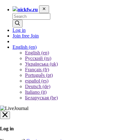
nickfw.ru
Log in
Join free
Join
English
(en)
English (en)
Русский (ru)
Українська (uk)
Français (fr)
Português (pt)
español (es)
Deutsch (de)
Italiano (it)
Беларуская (be)
Log in