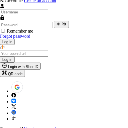
No account?
Create an account
Remember me
Forgot password
Log in
Log in
Login with Sber ID
QR code