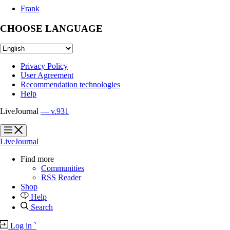
Frank
CHOOSE LANGUAGE
Privacy Policy
User Agreement
Recommendation technologies
Help
LiveJournal
— v.931
?
?
LiveJournal
Find more
Communities
RSS Reader
Shop
Help
Search
Log in
`