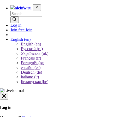
nickfw.ru
Log in
Join free
Join
English
(en)
English (en)
Русский (ru)
Українська (uk)
Français (fr)
Português (pt)
español (es)
Deutsch (de)
Italiano (it)
Беларуская (be)
Log in