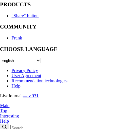
PRODUCTS
"Share" button
COMMUNITY
Frank
CHOOSE LANGUAGE
Privacy Policy
User Agreement
Recommendation technologies
Help
LiveJournal
— v.931
Main
Top
Interesting
Help