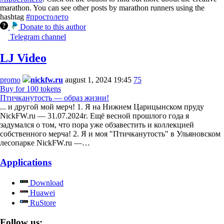
marathon. You can see other posts by marathon runners using the
hashtag
#простолето
Donate to this author
Telegram channel
LJ Video
promo
nickfw.ru
august 1, 2024 19:45
75
Buy for 100 tokens
Птичканутость — образ жизни!
... и другой мой мерч! 1. Я на Нижнем Царицынском пруду
NickFW.ru — 31.07.2024г. Ещё весной прошлого года я
задумался о том, что пора уже обзавестить и коллекцией
собственного мерча! 2. Я и моя "Птичканутость" в Ульяновском
лесопарке NickFW.ru —…
Applications
Download
Huawei
RuStore
Follow us: