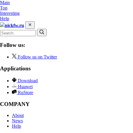
Main
Top
Interesting
Help
nickfw.ru
Follow us:
Follow us on Twitter
Applications
Download
Huawei
RuStore
COMPANY
About
News
Help