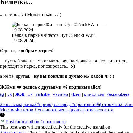
Белочка...
... пришла :-) Милая такая... :-)
Белка в парке Филатов Луг © NickFW.ru —
19.08.2024г.
Однако,
с добрым утром!
... пусть белка к вам только такая, настоящая, та что животное,
приходит в парке, попозировать... :-)
а не та, другая...
ну вы поняли я думаю оБ какой я! :-)
ЖЖми ❤️ делись с друзьями
😃
подписывайся!
tg
|
vk
|
ЖЖ
|
ok
|
rutube
|
vkvideo
|
dzen
|
кино.dzen
|
белко.дzen
#копаясьвархивах
#природнаясреда
#простолето
#фотоохота
#четв
Москва
Филатов Луг
животные
из архива
фото
фотоохота
Post for marathon #простолето
This post was written specifically for the creative marathon
#простолето
. Click on the button to find out more about the creative