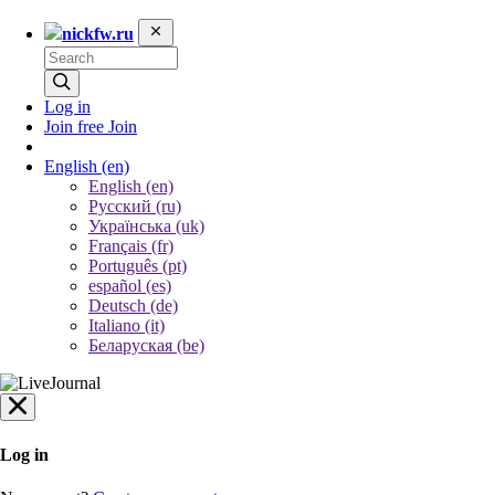
nickfw.ru
Log in
Join free
Join
English
(en)
English (en)
Русский (ru)
Українська (uk)
Français (fr)
Português (pt)
español (es)
Deutsch (de)
Italiano (it)
Беларуская (be)
Log in