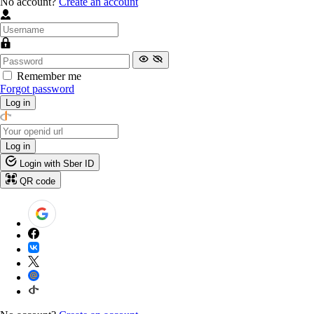
No account?
Create an account
Remember me
Forgot password
Log in
Log in
Login with Sber ID
QR code