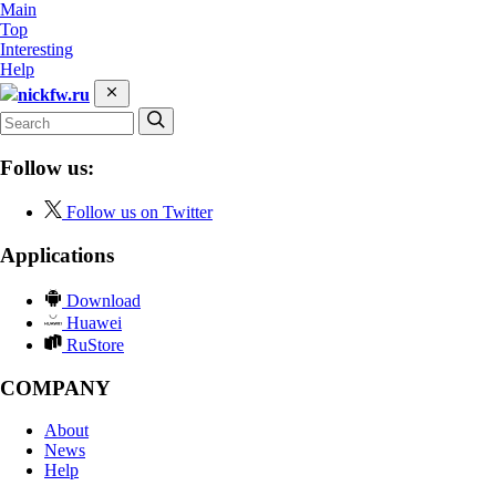
Main
Top
Interesting
Help
nickfw.ru
Follow us:
Follow us on Twitter
Applications
Download
Huawei
RuStore
COMPANY
About
News
Help