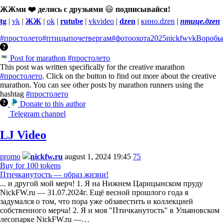
ЖЖми ❤️ делись с друзьями
😃
подписывайся!
tg
|
vk
|
ЖЖ
|
ok
|
rutube
|
vkvideo
|
dzen
|
кино.dzen
|
птице.дzen
#простолето
#птицыпочетвергам
#фотоохота
2025
nickfw
vk
Воробь
Post for marathon #простолето
This post was written specifically for the creative marathon
#простолето
. Click on the button to find out more about the creative
marathon. You can see other posts by marathon runners using the
hashtag
#простолето
Donate to this author
Telegram channel
LJ Video
promo
nickfw.ru
august 1, 2024 19:45
75
Buy for 100 tokens
Птичканутость — образ жизни!
... и другой мой мерч! 1. Я на Нижнем Царицынском пруду
NickFW.ru — 31.07.2024г. Ещё весной прошлого года я
задумался о том, что пора уже обзавестить и коллекцией
собственного мерча! 2. Я и моя "Птичканутость" в Ульяновском
лесопарке NickFW.ru —…