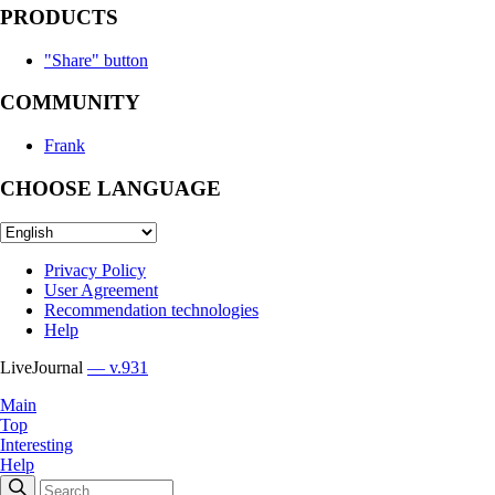
PRODUCTS
"Share" button
COMMUNITY
Frank
CHOOSE LANGUAGE
Privacy Policy
User Agreement
Recommendation technologies
Help
LiveJournal
— v.931
Main
Top
Interesting
Help