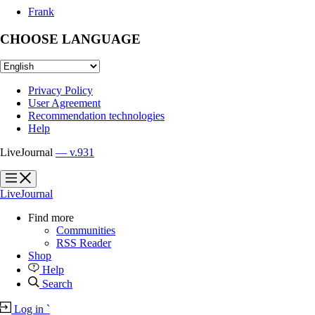
Frank
CHOOSE LANGUAGE
Privacy Policy
User Agreement
Recommendation technologies
Help
LiveJournal
— v.931
?
?
LiveJournal
Find more
Communities
RSS Reader
Shop
Help
Search
Log in
`