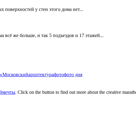
ых поверхностей у стен этого дома нет...
а всё же больше, и так 5 подъездов и 17 этажей...
fw
Московский
архитектура
фото
фото дня
еймечты
. Click on the button to find out more about the creative marat