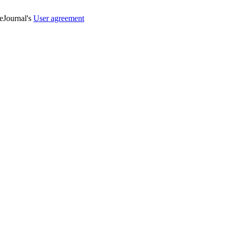
veJournal's
User agreement