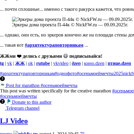
... почти сплошные... именно с такого ракурса кажется, что ровн
Эркеры дома проекта П-44к © NickFW.ru — 09.09.2025г.
... однако, они есть, но эркеров конечно же на площади стены дом
... такая вот
#архитектураповторникам
...
ЖЖми ❤️ делись с друзьями
😃
подписывайся!
tg
|
vk
|
ЖЖ
|
ok
|
rutube
|
vkvideo
|
дzen
|
кино.dzen
|
птице.dzen
#архитектураповторникам
#однофото
#осеньмоеймечты
2025
nick
Post for marathon #осеньмоеймечты
This post was written specifically for the creative marathon
#осеньмо
#осеньмоеймечты
Donate to this author
Telegram channel
LJ Video
promo
nickfw.ru
august 1, 2024 19:45
75