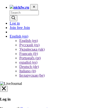
nickfw.ru
Log in
Join free
Join
English
(en)
English (en)
Русский (ru)
Українська (uk)
Français (fr)
Português (pt)
español (es)
Deutsch (de)
Italiano (it)
Беларуская (be)
Log in