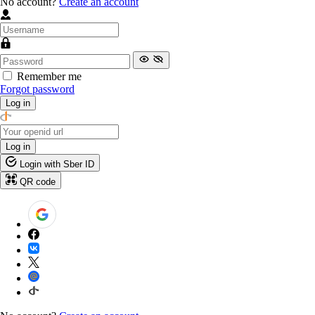
No account?
Create an account
Remember me
Forgot password
Log in
Log in
Login with Sber ID
QR code