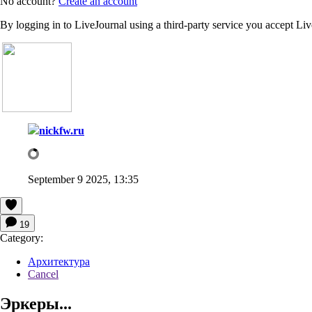
No account?
Create an account
By logging in to LiveJournal using a third-party service you accept Li
nickfw.ru
September 9 2025, 13:35
19
Category:
Архитектура
Cancel
Эркеры...