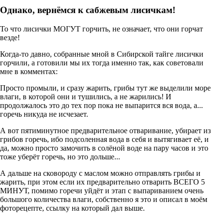
Однако, вернёмся к сабжевым лисичкам!
То что лисички МОГУТ горчить, не означает, что они горчат
везде!
Когда-то давно, собранные мной в Сибирской тайге лисички
горчили, а готовили мы их тогда именно так, как советовали
мне в комментах:
Просто промыли, и сразу жарить, грибы тут же выделили море
влаги, в которой они и тушились, а не жарились! И
продолжалось это до тех пор пока не выпарится вся вода, а...
горечь никуда не исчезает.
А вот пятиминутное предварительное отваривание, убирает из
грибов горечь, ибо подсоленная вода в себя и вытягивает её, и
да, можно просто замочить в солёной воде на пару часов и это
тоже уберёт горечь, но это дольше...
А дальше на сковороду с маслом можно отправлять грибы и
жарить, при этом если их предварительно отварить ВСЕГО 5
МИНУТ, помимо горечи уйдёт и этап с выпариванием очень
большого количества влаги, собственно я это и описал в моём
фоторецепте, ссылку на который дал выше.