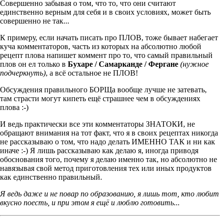
Совершенно забывая о том, что то, что они считают
единственно верным для себя и в своих условиях, может быть
совершенно не так...
К примеру, если начать писать про ПЛОВ, тоже бывает набегает
куча комментаторов, часть из которых на абсолютно любой
рецепт плова напишет коммент про то, что самый правильный
плов он ел только в
Бухаре / Самарканде / Фергане
(нужное
подчеркнуть)
, а всё остальное не ПЛОВ!
Обсуждения правильного БОРЩа вообще лучше не затевать,
там страсти могут кипеть ещё страшнее чем в обсуждениях
плова :-)
И ведь практически все эти комментаторы ЗНАТОКИ, не
обращают внимания на тот факт, что я в своих рецептах никогда
не рассказываю о том, что надо делать ИМЕННО ТАК и ни как
иначе :-) Я лишь рассказываю как делаю я, иногда приводя
обоснования того, почему я делаю именно так, но абсолютно не
навязывая свой метод приготовления тех или иных продуктов
как единственно правильный.
Я ведь даже и не повар по образованию, я лишь тот, кто любит
вкусно поесть, и при этом я ещё и люблю готовить...