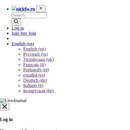
nickfw.ru
Log in
Join free
Join
English
(en)
English (en)
Русский (ru)
Українська (uk)
Français (fr)
Português (pt)
español (es)
Deutsch (de)
Italiano (it)
Беларуская (be)
Log in