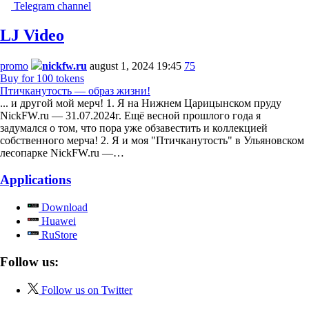
Telegram channel
LJ Video
promo
nickfw.ru
august 1, 2024 19:45
75
Buy for 100 tokens
Птичканутость — образ жизни!
... и другой мой мерч! 1. Я на Нижнем Царицынском пруду
NickFW.ru — 31.07.2024г. Ещё весной прошлого года я
задумался о том, что пора уже обзавестить и коллекцией
собственного мерча! 2. Я и моя "Птичканутость" в Ульяновском
лесопарке NickFW.ru —…
Applications
Download
Huawei
RuStore
Follow us:
Follow us on Twitter