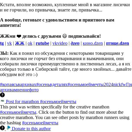
Кстати, вполне возможно, купленные мной в магазине лисички
и не горчили, но привычка, знаете ли, привычка...
А вообще, готовьте с удовольствием и приятного вам
аппетита!
ЖЖми ❤️ делись с друзьями
😃
подписывайся!
tg
|
vk
|
ЖЖ
|
ok
|
rutube
|
vkvideo
|
дzen
|
кино.dzen
|
птице.dzen
ЗЫ:
Как я понял из обсуждения с некоторыми товарищами у
кого лисички не горчат без отваривания и вымачивания, они
собирали лисички преимущественно в лиственных лесах, а я их
собирал только в Сибирской тайге, где много хвойных... давайте
обсудим всё это :-)
#копаясьвархивах
#осеньвдеталях
#осеньмоеймечты
2024
nickfw
Гр
архива
мнение
фото
Post for marathon #осеньмоеймечты
This post was written specifically for the creative marathon
#осеньмоеймечты
. Click on the button to find out more about the
creative marathon. You can see other posts by marathon runners using
the hashtag
#осеньмоеймечты
Donate to this author