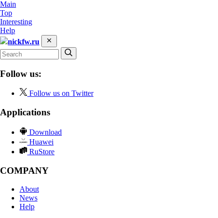
Main
Top
Interesting
Help
nickfw.ru
Follow us:
Follow us on Twitter
Applications
Download
Huawei
RuStore
COMPANY
About
News
Help