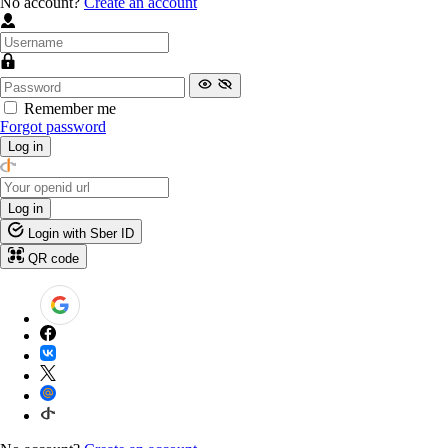
No account?
Create an account
Remember me
Forgot password
Log in
Log in
Login with Sber ID
QR code