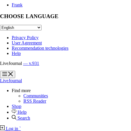
Frank
CHOOSE LANGUAGE
Privacy Policy
User Agreement
Recommendation technologies
Help
LiveJournal
— v.931
?
?
LiveJournal
Find more
Communities
RSS Reader
Shop
Help
Search
Log in
`