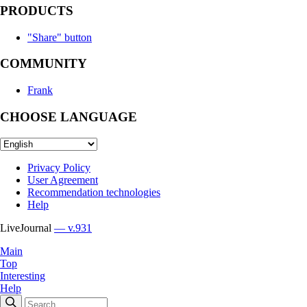
PRODUCTS
"Share" button
COMMUNITY
Frank
CHOOSE LANGUAGE
Privacy Policy
User Agreement
Recommendation technologies
Help
LiveJournal
— v.931
Main
Top
Interesting
Help