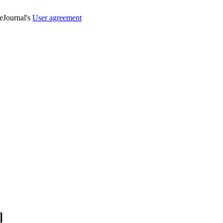
veJournal's
User agreement
]