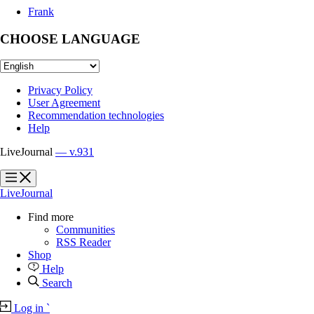
Frank
CHOOSE LANGUAGE
Privacy Policy
User Agreement
Recommendation technologies
Help
LiveJournal
— v.931
?
?
LiveJournal
Find more
Communities
RSS Reader
Shop
Help
Search
Log in
`