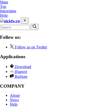
Main
Top
Interesting
Help
nickfw.ru
Follow us:
Follow us on Twitter
Applications
Download
Huawei
RuStore
COMPANY
About
News
Help