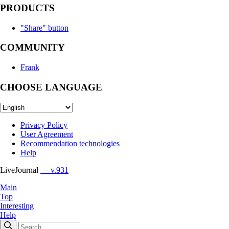
PRODUCTS
"Share" button
COMMUNITY
Frank
CHOOSE LANGUAGE
Privacy Policy
User Agreement
Recommendation technologies
Help
LiveJournal
— v.931
Main
Top
Interesting
Help