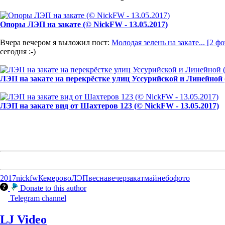
Опоры ЛЭП на закате (© NickFW - 13.05.2017)
Вчера вечером я выложил пост:
Молодая зелень на закате... [2 фо
сегодня :-)
ЛЭП на закате на перекрёстке улиц Уссурийской и Линейной (
ЛЭП на закате вид от Шахтеров 123 (© NickFW - 13.05.2017)
2017
nickfw
Кемерово
ЛЭП
весна
вечер
закат
май
небо
фото
Donate to this author
Telegram channel
LJ Video