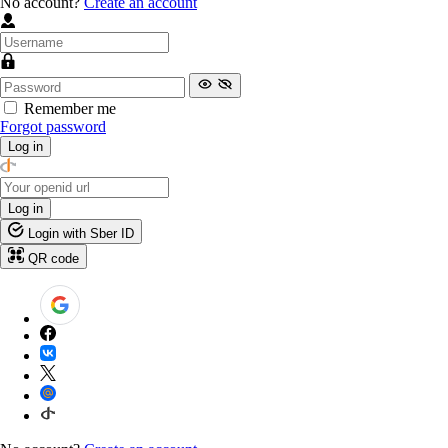
No account?
Create an account
Remember me
Forgot password
Log in
Log in
Login with Sber ID
QR code