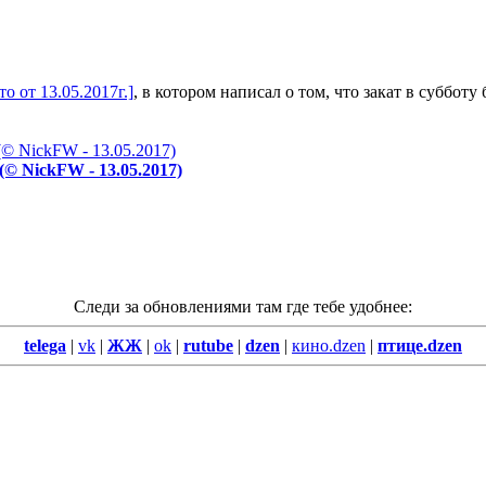
то от 13.05.2017г.]
, в котором написал о том, что закат в субботу
© NickFW - 13.05.2017)
Следи за обновлениями там где тебе удобнее:
telega
|
vk
|
ЖЖ
|
ok
|
rutube
|
dzen
|
кино.dzen
|
птице.dzen