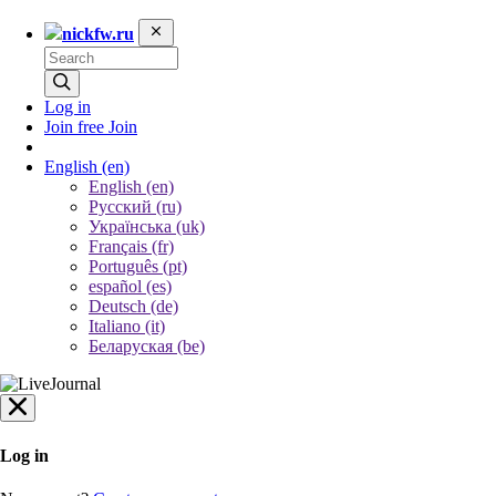
nickfw.ru
Log in
Join free
Join
English
(en)
English (en)
Русский (ru)
Українська (uk)
Français (fr)
Português (pt)
español (es)
Deutsch (de)
Italiano (it)
Беларуская (be)
Log in