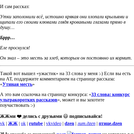
И сам рассказ:
Утки заполонили всё, истошно крякая они хлопали крыльями и
щипали его своими клювами глядя кровавыми глазами прямо в
душу…
Бррр…
Еле проснулся!
Он знал – это месть за хлеб, которым он постоянно их кормит.
Такой вот вышел «ужастик» на 33 слова у меня :-) Если вы есть
на АТ, поддержите комментарием на странице рассказа:
«
Утиная месть
»
А это вам ссылочка на страницу конкурса: «
33 слова: конкурс
ультракоротких рассказов
», может и вы захотите
поучаствовать :-)
ЖЖми ❤️ делись с друзьями
😃
подписывайся!
vk
|
ЖЖ
|
ok
|
rutube
|
vkvideo
|
dzen
|
лит.дzen
|
птице.dzen