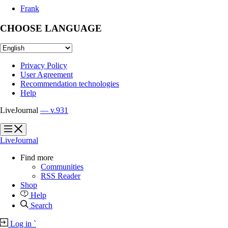
Frank
CHOOSE LANGUAGE
Privacy Policy
User Agreement
Recommendation technologies
Help
LiveJournal
— v.931
?
?
LiveJournal
Find more
Communities
RSS Reader
Shop
Help
Search
Log in
`