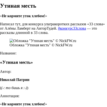
Утиная месть
«
Не кормите уток хлебом!
»
Написал тут, для конкурса ультракоротких рассказов «33 слова»
от Алёны Ламберт на АвторТудей.
#конкурс33слова
— это
рассказы длинной в 33 слова.
Обложка "Утиная месть" © NickFW.ru
Название:
«Утиная месть»
Автор:
Николай Патрин
(
(-: то бишь я :-)
)
Аннотация:
«
Не кормите уток хлебом!
»