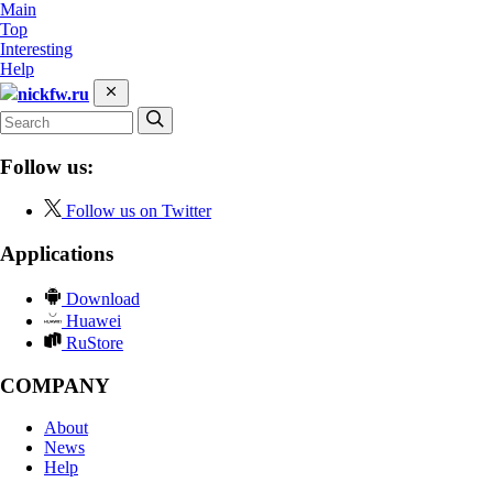
Main
Top
Interesting
Help
nickfw.ru
Follow us:
Follow us on Twitter
Applications
Download
Huawei
RuStore
COMPANY
About
News
Help