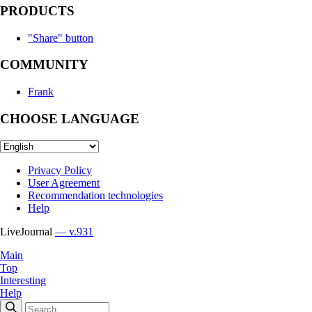
PRODUCTS
"Share" button
COMMUNITY
Frank
CHOOSE LANGUAGE
Privacy Policy
User Agreement
Recommendation technologies
Help
LiveJournal
— v.931
Main
Top
Interesting
Help