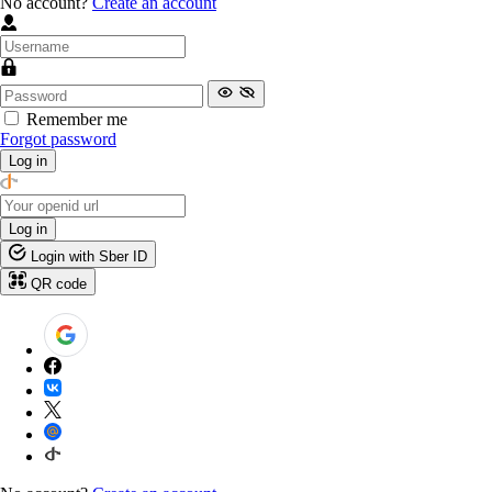
No account?
Create an account
Remember me
Forgot password
Log in
Log in
Login with Sber ID
QR code