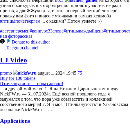
ЗЫ:
спасибо за вчерашний
пост
farmer_gamer
из которого я и
узнал о конкурсе, в котором решил принять участие, не ради
призов, а двиЖЖухи для, и это... в первый летний четверг
покажу вам фото и видео с уточками в рамках хешмоба
#птицыпочетвергам
... с какими? Потом узнаете :-)
#ветерперемен
#конкурс33слова
#птицыкаждыйдень
#птицыпочет
над фото
рассказ
Donate to this author
Telegram channel
LJ Video
promo
nickfw.ru
august 1, 2024 19:45
75
Buy for 100 tokens
Птичканутость — образ жизни!
... и другой мой мерч! 1. Я на Нижнем Царицынском пруду
NickFW.ru — 31.07.2024г. Ещё весной прошлого года я
задумался о том, что пора уже обзавестить и коллекцией
собственного мерча! 2. Я и моя "Птичканутость" в Ульяновском
лесопарке NickFW.ru —…
Applications