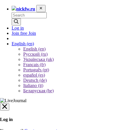
nickfw.ru
Log in
Join free
Join
English
(en)
English (en)
Русский (ru)
Українська (uk)
Français (fr)
Português (pt)
español (es)
Deutsch (de)
Italiano (it)
Беларуская (be)
Log in